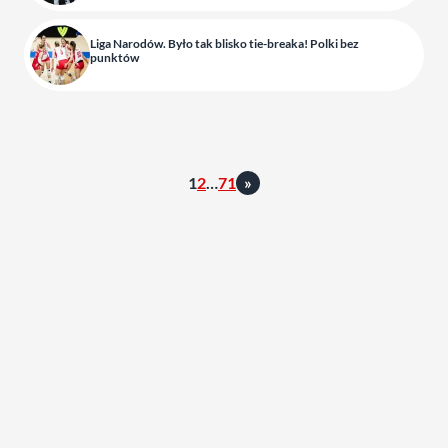
Liga Narodów. Było tak blisko tie-breaka! Polki bez
punktów
1
2
…
71
»