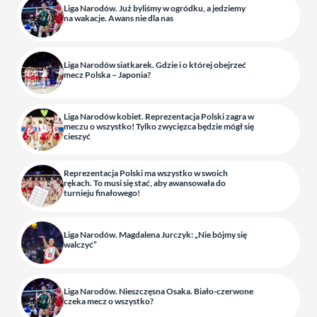
Liga Narodów. Już byliśmy w ogródku, a jedziemy
na wakacje. Awans nie dla nas
Liga Narodów siatkarek. Gdzie i o której obejrzeć
mecz Polska – Japonia?
Liga Narodów kobiet. Reprezentacja Polski zagra w
meczu o wszystko! Tylko zwycięzca będzie mógł się
cieszyć
Reprezentacja Polski ma wszystko w swoich
rękach. To musi się stać, aby awansowała do
turnieju finałowego!
Liga Narodów. Magdalena Jurczyk: „Nie bójmy się
walczyć”
Liga Narodów. Nieszczęsna Osaka. Biało-czerwone
czeka mecz o wszystko?