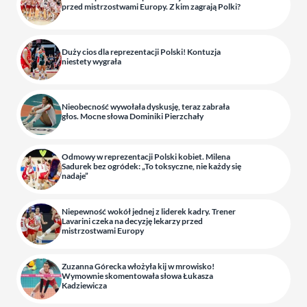
przed mistrzostwami Europy. Z kim zagrają Polki?
Duży cios dla reprezentacji Polski! Kontuzja
niestety wygrała
Nieobecność wywołała dyskusję, teraz zabrała
głos. Mocne słowa Dominiki Pierzchały
Odmowy w reprezentacji Polski kobiet. Milena
Sadurek bez ogródek: „To toksyczne, nie każdy się
nadaje”
Niepewność wokół jednej z liderek kadry. Trener
Lavarini czeka na decyzję lekarzy przed
mistrzostwami Europy
Zuzanna Górecka włożyła kij w mrowisko!
Wymownie skomentowała słowa Łukasza
Kadziewicza