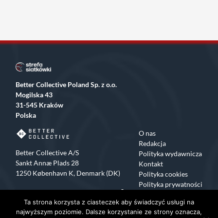
Better Collective Poland Sp. z o.o.
Mogilska 43
31-545 Kraków
Polska
O nas
Redakcja
Better Collective A/S
Polityka wydawnicza
Sankt Annæ Plads 28
Kontakt
1250 København K, Denmark (DK)
Polityka cookies
Polityka prywatności
Facebook
X
Instagram
TikTok
Ta strona korzysta z ciasteczek aby świadczyć usługi na
Copyrights 2015-2024 Strefa Siatkówki All rights reserved
najwyższym poziomie. Dalsze korzystanie ze strony oznacza,