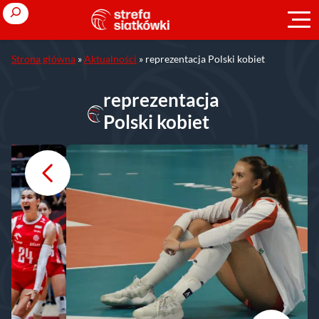
Przejdź
Search
do
treści
Strona główna
»
Aktualności
»
reprezentacja Polski kobiet
reprezentacja
Polski kobiet