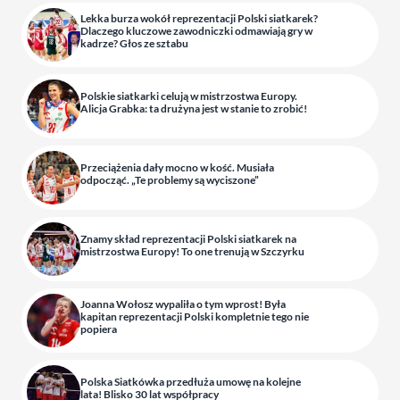
Lekka burza wokół reprezentacji Polski siatkarek?
Dlaczego kluczowe zawodniczki odmawiają gry w
kadrze? Głos ze sztabu
Polskie siatkarki celują w mistrzostwa Europy.
Alicja Grabka: ta drużyna jest w stanie to zrobić!
Przeciążenia dały mocno w kość. Musiała
odpocząć. „Te problemy są wyciszone”
Znamy skład reprezentacji Polski siatkarek na
mistrzostwa Europy! To one trenują w Szczyrku
Joanna Wołosz wypaliła o tym wprost! Była
kapitan reprezentacji Polski kompletnie tego nie
popiera
Polska Siatkówka przedłuża umowę na kolejne
lata! Blisko 30 lat współpracy