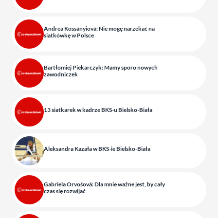
Andrea Kossányiová: Nie mogę narzekać na
siatkówkę w Polsce
Bartłomiej Piekarczyk: Mamy sporo nowych
zawodniczek
13 siatkarek w kadrze BKS-u Bielsko-Biała
Aleksandra Kazała w BKS-ie Bielsko-Biała
Gabriela Orvošová: Dla mnie ważne jest, by cały
czas się rozwijać