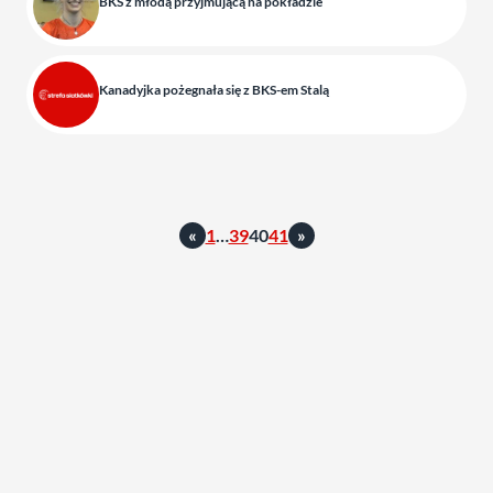
BKS z młodą przyjmującą na pokładzie
Kanadyjka pożegnała się z BKS-em Stalą
«
1
…
39
40
41
»