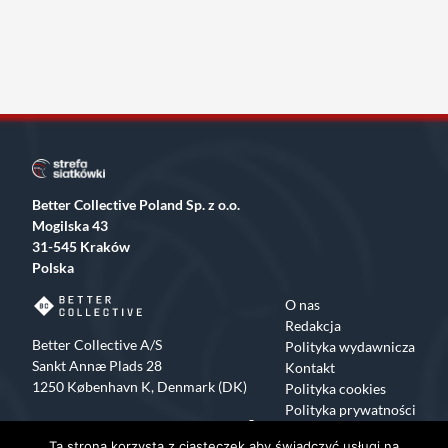
Better Collective Poland Sp. z o.o.
Mogilska 43
31-545 Kraków
Polska
O nas
Redakcja
Better Collective A/S
Polityka wydawnicza
Sankt Annæ Plads 28
Kontakt
1250 København K, Denmark (DK)
Polityka cookies
Polityka prywatności
Facebook
X
Instagram
TikTok
Ta strona korzysta z ciasteczek aby świadczyć usługi na