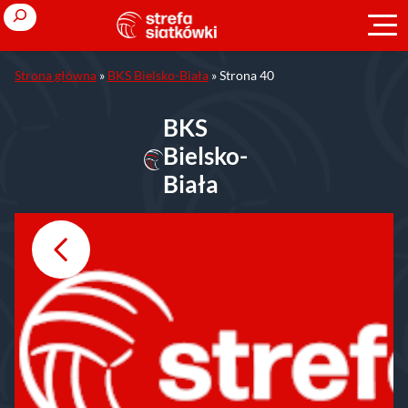
Przejdź
Search
do
treści
Strona główna
»
BKS Bielsko-Biała
»
Strona 40
BKS
Bielsko-
Biała