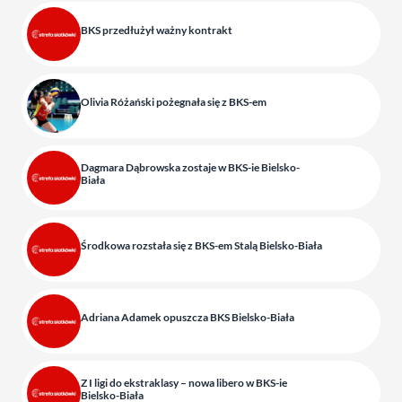
BKS przedłużył ważny kontrakt
Olivia Różański pożegnała się z BKS-em
Dagmara Dąbrowska zostaje w BKS-ie Bielsko-
Biała
Środkowa rozstała się z BKS-em Stalą Bielsko-Biała
Adriana Adamek opuszcza BKS Bielsko-Biała
Z I ligi do ekstraklasy – nowa libero w BKS-ie
Bielsko-Biała