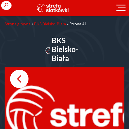
Przejdź
Search
do
treści
Strona główna
»
BKS Bielsko-Biała
»
Strona 41
BKS
Bielsko-
Biała