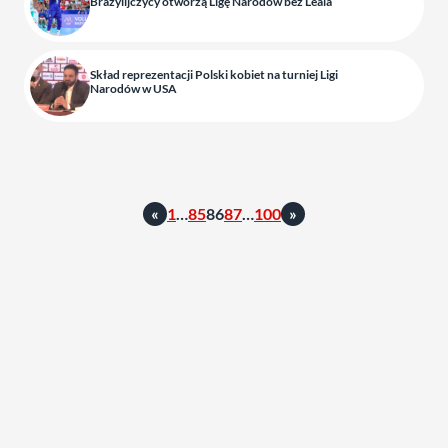
Brazylijczycy otworzą Ligę Narodów bez Leala
Skład reprezentacji Polski kobiet na turniej Ligi
Narodów w USA
«
1
…
85
86
87
…
100
»