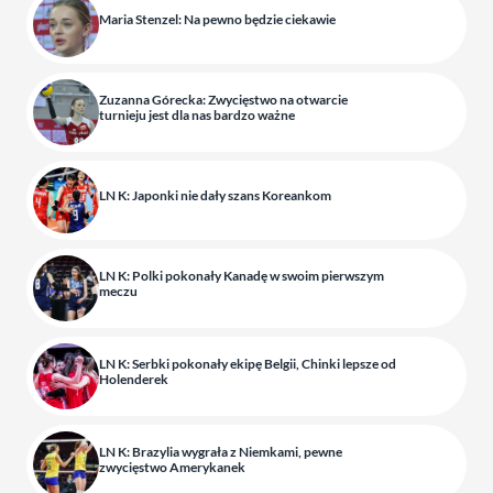
Maria Stenzel: Na pewno będzie ciekawie
Zuzanna Górecka: Zwycięstwo na otwarcie
turnieju jest dla nas bardzo ważne
LN K: Japonki nie dały szans Koreankom
LN K: Polki pokonały Kanadę w swoim pierwszym
meczu
LN K: Serbki pokonały ekipę Belgii, Chinki lepsze od
Holenderek
LN K: Brazylia wygrała z Niemkami, pewne
zwycięstwo Amerykanek