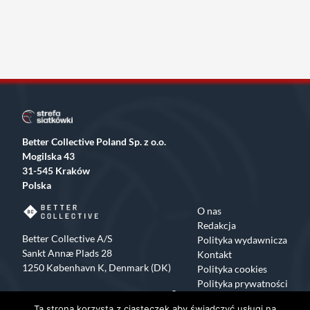
Better Collective Poland Sp. z o.o.
Mogilska 43
31-545 Kraków
Polska
O nas
Redakcja
Better Collective A/S
Polityka wydawnicza
Sankt Annæ Plads 28
Kontakt
1250 København K, Denmark (DK)
Polityka cookies
Polityka prywatności
Facebook
X
Instagram
TikTok
Ta strona korzysta z ciasteczek aby świadczyć usługi na