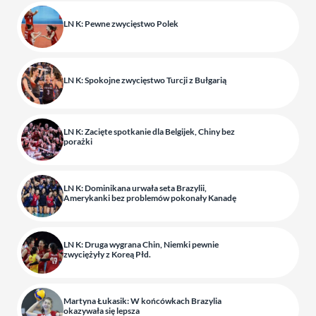
LN K: Pewne zwycięstwo Polek
LN K: Spokojne zwycięstwo Turcji z Bułgarią
LN K: Zacięte spotkanie dla Belgijek, Chiny bez
porażki
LN K: Dominikana urwała seta Brazylii,
Amerykanki bez problemów pokonały Kanadę
LN K: Druga wygrana Chin, Niemki pewnie
zwyciężyły z Koreą Płd.
Martyna Łukasik: W końcówkach Brazylia
okazywała się lepsza