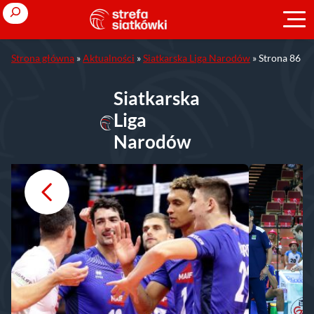
Przejdź
Search
do
treści
Strona główna
»
Aktualności
»
Siatkarska Liga Narodów
»
Strona 86
Siatkarska
Liga
Narodów