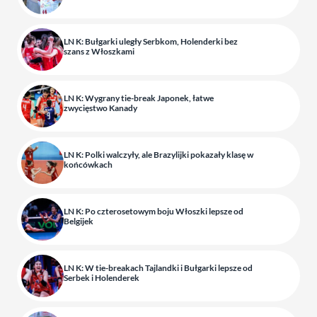
LN K: Bułgarki uległy Serbkom, Holenderki bez
szans z Włoszkami
LN K: Wygrany tie-break Japonek, łatwe
zwycięstwo Kanady
LN K: Polki walczyły, ale Brazylijki pokazały klasę w
końcówkach
LN K: Po czterosetowym boju Włoszki lepsze od
Belgijek
LN K: W tie-breakach Tajlandki i Bułgarki lepsze od
Serbek i Holenderek