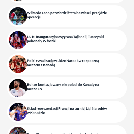
Wilfredo Leon potwierdził fatalne wieści, przejdzie
operację
LN K: Inauguracyjna wygrana Tajlandii, Turczynki
pokonały Włoszki
Polki rywalizację w Lidze Narodów rozpoczną
meczem z Kanadą
Bultor kontuzjowany, nie poleci do Kanady na
mecze LN
Skład reprezentacji Francji na turniej Ligi Narodów
w Kanadzie