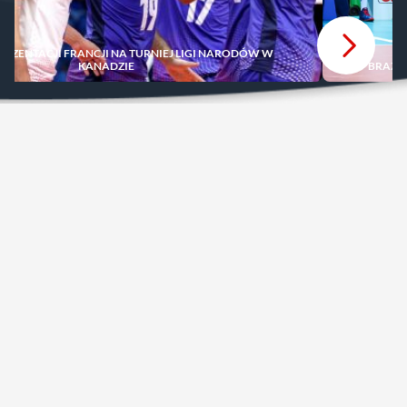
REZENTACJI FRANCJI NA TURNIEJ LIGI NARODÓW W
KANADZIE
BRAZY