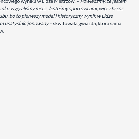
ońcowego wyniku w Lidze Mistrzów. –
Powiedzmy, że jestem
unku wygraliśmy mecz. Jesteśmy sportowcami, więc chcesz
lubu, bo to pierwszy medal i historyczny wynik w Lidze
stem usatysfakcjonowany
– skwitowała gwiazda, która sama
ów.