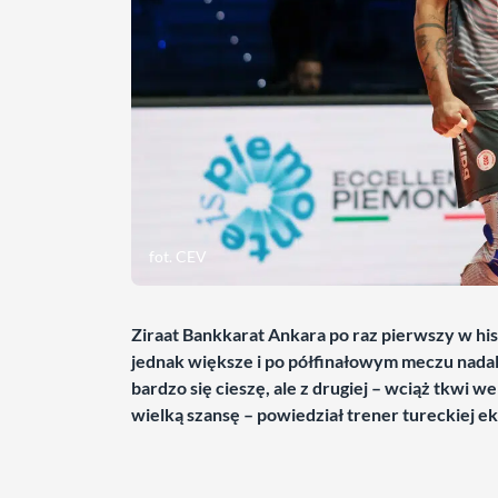
fot. CEV
Ziraat Bankkarat Ankara po raz pierwszy w his
jednak większe i po półfinałowym meczu nadal
bardzo się cieszę, ale z drugiej – wciąż tkwi w
wielką szansę – powiedział trener tureckiej e