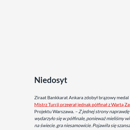
Niedosyt
Ziraat Bankkarat Ankara zdobył brązowy medal 
Mistrz Turcji przegrał jednak półfinał z Wartą Z
Projektu Warszawa.
– Z jednej strony naprawdę b
wydarzyło się w półfinale, ponieważ mieliśmy wi
na świecie. gra niesamowicie. Pojawiła się szan