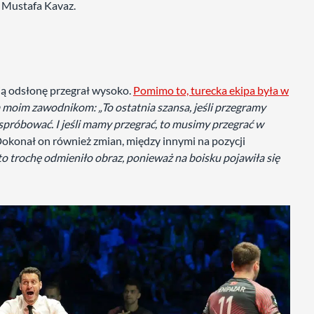
, Mustafa Kavaz.
cią odsłonę przegrał wysoko.
Pomimo to, turecka ekipa była w
moim zawodnikom: „To ostatnia szansa, jeśli przegramy
spróbować. I jeśli mamy przegrać, to musimy przegrać w
 Dokonał on również zmian, między innymi na pozycji
 trochę odmieniło obraz, ponieważ na boisku pojawiła się