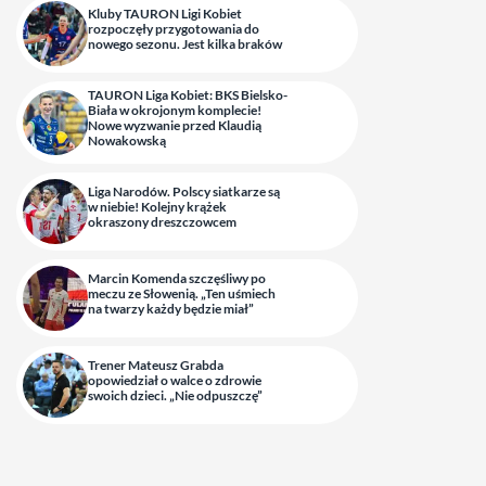
Kluby TAURON Ligi Kobiet
rozpoczęły przygotowania do
nowego sezonu. Jest kilka braków
TAURON Liga Kobiet: BKS Bielsko-
Biała w okrojonym komplecie!
Nowe wyzwanie przed Klaudią
Nowakowską
Liga Narodów. Polscy siatkarze są
w niebie! Kolejny krążek
okraszony dreszczowcem
Marcin Komenda szczęśliwy po
meczu ze Słowenią. „Ten uśmiech
na twarzy każdy będzie miał”
Trener Mateusz Grabda
opowiedział o walce o zdrowie
swoich dzieci. „Nie odpuszczę”