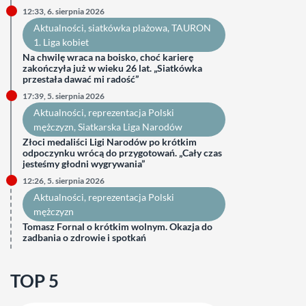
12:33, 6. sierpnia 2026
Aktualności
, 
siatkówka plażowa
, 
TAURON
1. Liga kobiet
Na chwilę wraca na boisko, choć karierę
zakończyła już w wieku 26 lat. „Siatkówka
przestała dawać mi radość”
17:39, 5. sierpnia 2026
Aktualności
, 
reprezentacja Polski
mężczyzn
, 
Siatkarska Liga Narodów
Złoci medaliści Ligi Narodów po krótkim
odpoczynku wrócą do przygotowań. „Cały czas
jesteśmy głodni wygrywania”
12:26, 5. sierpnia 2026
Aktualności
, 
reprezentacja Polski
mężczyzn
Tomasz Fornal o krótkim wolnym. Okazja do
zadbania o zdrowie i spotkań
TOP 5