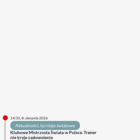
14:33, 8. sierpnia 2026
Aktualności
, 
turnieje światowe
Klubowe Mistrzosta Świata w Polsce. Trener
nie kryje zadowolenia