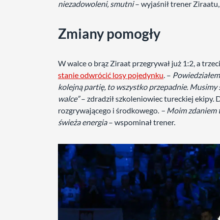
niezadowoleni, smutni
– wyjaśnił trener Ziraatu
Zmiany pomogły
W walce o brąz Ziraat przegrywał już 1:2, a trze
stanie odwrócić losy pojedynku
. –
Powiedziałem 
kolejną partię, to wszystko przepadnie. Musimy 
walce”
– zdradził szkoleniowiec tureckiej ekipy.
rozgrywającego i środkowego.
– Moim zdaniem to
świeża energia
– wspominał trener.