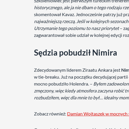
Szkoleniowiec jest pierwszym tureckim trenerem
historycznego, ale ja nie dbam o tego rodzaju rz
skomentował Kavaz. Jednocześnie patrzy już prze
najważniejszą rzeczą. Jeśli w kolejnych sezonach
Utrzymanie tego poziomu to nasz priorytet
– zap
zagwarantował sobie udział w kolejnej edycji ro
Sędzia pobudził Nimira
Zdecydowanym liderem Ziraatu Ankara jest
Nim
w tie-breaku. Już na początku decydującej partii
mocno pobudziło Holendra. –
Byłem zadowolony,
zmęczony, więc kiedy atmosfera zaczyna robić tro
rozbudziłem, więc dla mnie to był… idealny mo
Zobacz również:
Damian Wojtaszek w mocnych 