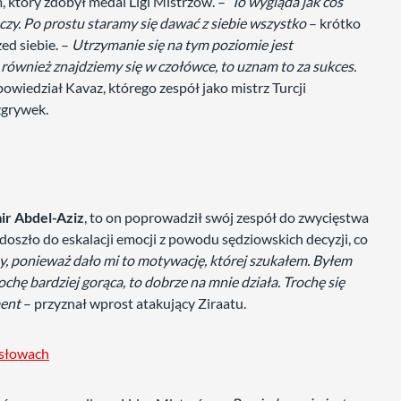
, który zdobył medal Ligi Mistrzów. –
To wygląda jak coś
eczy. Po prostu staramy się dawać z siebie wszystko
– krótko
d siebie. –
Utrzymanie się na tym poziomie jest
 również znajdziemy się w czołówce, to uznam to za sukces.
owiedział Kavaz, którego zespół jako mistrz Turcji
zgrywek.
ir Abdel-Aziz
, to on poprowadził swój zespół do zwycięstwa
 doszło do eskalacji emocji z powodu sędziowskich decyzji, co
 ponieważ dało mi to motywację, której szukałem. Byłem
chę bardziej gorąca, to dobrze na mnie działa. Trochę się
ment
– przyznał wprost atakujący Ziraatu.
słowach