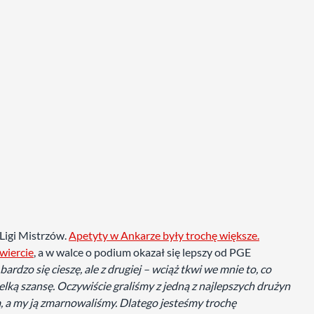
Ligi Mistrzów.
Apetyty w Ankarze były trochę większe.
awiercie
, a w walce o podium okazał się lepszy od PGE
ardzo się cieszę, ale z drugiej – wciąż tkwi we mnie to, co
elką szansę. Oczywiście graliśmy z jedną z najlepszych drużyn
sa, a my ją zmarnowaliśmy. Dlatego jesteśmy trochę