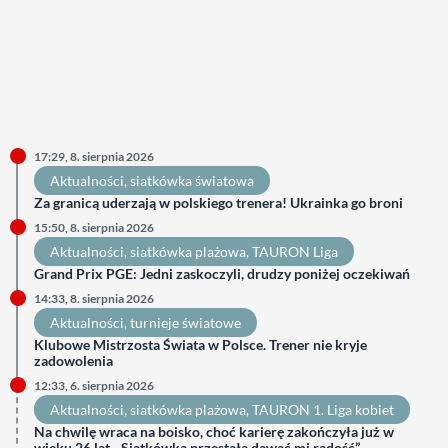
17:29, 8. sierpnia 2026
Aktualności
, 
siatkówka światowa
Za granicą uderzają w polskiego trenera! Ukrainka go broni
15:50, 8. sierpnia 2026
Aktualności
, 
siatkówka plażowa
, 
TAURON Liga
Grand Prix PGE: Jedni zaskoczyli, drudzy poniżej oczekiwań
14:33, 8. sierpnia 2026
Aktualności
, 
turnieje światowe
Klubowe Mistrzosta Świata w Polsce. Trener nie kryje
zadowolenia
12:33, 6. sierpnia 2026
Aktualności
, 
siatkówka plażowa
, 
TAURON 1. Liga kobiet
Na chwilę wraca na boisko, choć karierę zakończyła już w
wieku 26 lat. „Siatkówka przestała dawać mi radość”