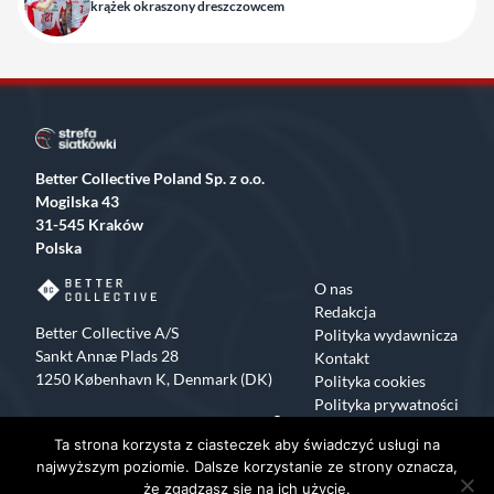
krążek okraszony dreszczowcem
Better Collective Poland Sp. z o.o.
Mogilska 43
31-545 Kraków
Polska
O nas
Redakcja
Better Collective A/S
Polityka wydawnicza
Sankt Annæ Plads 28
Kontakt
1250 København K, Denmark (DK)
Polityka cookies
Polityka prywatności
Facebook
X
Instagram
TikTok
Ta strona korzysta z ciasteczek aby świadczyć usługi na
Copyrights 2015-2024 Strefa Siatkówki All rights reserved
najwyższym poziomie. Dalsze korzystanie ze strony oznacza,
że zgadzasz się na ich użycie.