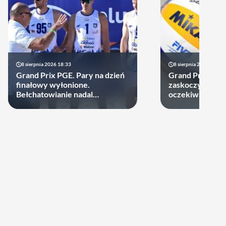
8 sierpnia 2026 18:33
8 sierpnia 2026 15:50
Grand Prix PGE. Pary na dzień
Grand Prix PGE:
finałowy wyłonione.
zaskoczyli, dru
Bełchatowianie nadal
oczekiwań
niepokonani.