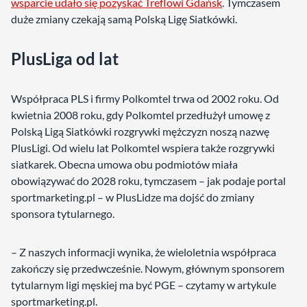
wsparcie udało się pozyskać Treflowi Gdańsk
. Tymczasem
duże zmiany czekają samą Polską Ligę Siatkówki.
PlusLiga od lat
Współpraca PLS i firmy Polkomtel trwa od 2002 roku. Od
kwietnia 2008 roku, gdy Polkomtel przedłużył umowę z
Polską Ligą Siatkówki rozgrywki mężczyzn noszą nazwę
PlusLigi. Od wielu lat Polkomtel wspiera także rozgrywki
siatkarek. Obecna umowa obu podmiotów miała
obowiązywać do 2028 roku, tymczasem – jak podaje portal
sportmarketing.pl – w PlusLidze ma dojść do zmiany
sponsora tytularnego.
– Z naszych informacji wynika, że wieloletnia współpraca
zakończy się przedwcześnie. Nowym, głównym sponsorem
tytularnym ligi męskiej ma być PGE – czytamy w artykule
sportmarketing.pl.