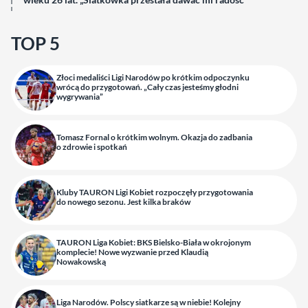
TOP 5
Złoci medaliści Ligi Narodów po krótkim odpoczynku
wrócą do przygotowań. „Cały czas jesteśmy głodni
wygrywania”
Tomasz Fornal o krótkim wolnym. Okazja do zadbania
o zdrowie i spotkań
Kluby TAURON Ligi Kobiet rozpoczęły przygotowania
do nowego sezonu. Jest kilka braków
TAURON Liga Kobiet: BKS Bielsko-Biała w okrojonym
komplecie! Nowe wyzwanie przed Klaudią
Nowakowską
Liga Narodów. Polscy siatkarze są w niebie! Kolejny