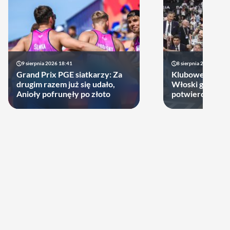
9 sierpnia 2026 18:41
8 sierpnia 2026 21:46
Grand Prix PGE siatkarzy: Za
Klubowe Mistrz
drugim razem już się udało,
Włoski gigant of
Anioły pofrunęły po złoto
potwierdził udz