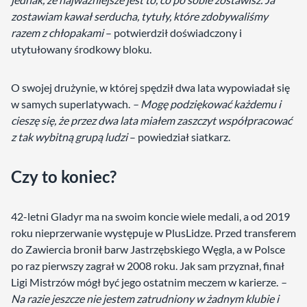
zostawiam kawał serducha, tytuły, które zdobywaliśmy
razem z chłopakami
– potwierdził doświadczony i
utytułowany środkowy bloku.
O swojej drużynie, w której spędził dwa lata wypowiadał się
w samych superlatywach.
– Mogę podziękować każdemu i
cieszę się, że przez dwa lata miałem zaszczyt współpracować
z tak wybitną grupą ludzi
– powiedział siatkarz.
Czy to koniec?
42-letni Gladyr ma na swoim koncie wiele medali, a od 2019
roku nieprzerwanie występuje w PlusLidze. Przed transferem
do Zawiercia bronił barw Jastrzębskiego Węgla, a w Polsce
po raz pierwszy zagrał w 2008 roku. Jak sam przyznał, finał
Ligi Mistrzów mógł być jego ostatnim meczem w karierze.
–
Na razie jeszcze nie jestem zatrudniony w żadnym klubie i