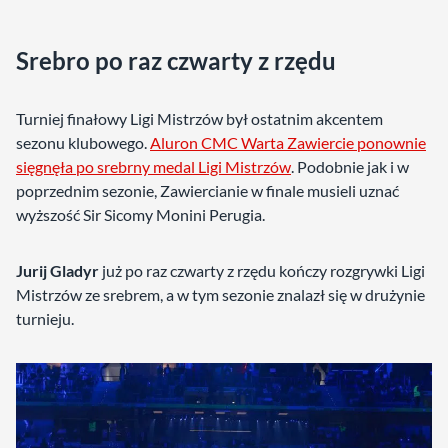
Srebro po raz czwarty z rzędu
Turniej finałowy Ligi Mistrzów był ostatnim akcentem
sezonu klubowego.
Aluron CMC Warta Zawiercie ponownie
sięgnęła po srebrny medal Ligi Mistrzów
. Podobnie jak i w
poprzednim sezonie, Zawiercianie w finale musieli uznać
wyższość Sir Sicomy Monini Perugia.
Jurij Gladyr
już po raz czwarty z rzędu kończy rozgrywki Ligi
Mistrzów ze srebrem, a w tym sezonie znalazł się w drużynie
turnieju.