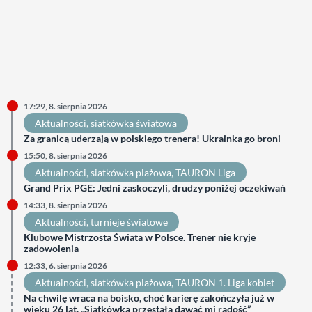
17:29, 8. sierpnia 2026
Aktualności
, 
siatkówka światowa
Za granicą uderzają w polskiego trenera! Ukrainka go broni
15:50, 8. sierpnia 2026
Aktualności
, 
siatkówka plażowa
, 
TAURON Liga
Grand Prix PGE: Jedni zaskoczyli, drudzy poniżej oczekiwań
14:33, 8. sierpnia 2026
Aktualności
, 
turnieje światowe
Klubowe Mistrzosta Świata w Polsce. Trener nie kryje
zadowolenia
12:33, 6. sierpnia 2026
Aktualności
, 
siatkówka plażowa
, 
TAURON 1. Liga kobiet
Na chwilę wraca na boisko, choć karierę zakończyła już w
wieku 26 lat. „Siatkówka przestała dawać mi radość”