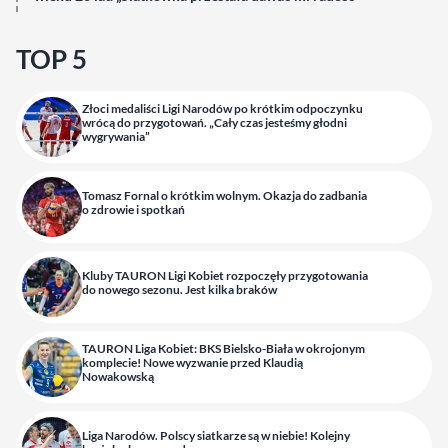
TOP 5
Złoci medaliści Ligi Narodów po krótkim odpoczynku
wrócą do przygotowań. „Cały czas jesteśmy głodni
wygrywania”
Tomasz Fornal o krótkim wolnym. Okazja do zadbania
o zdrowie i spotkań
Kluby TAURON Ligi Kobiet rozpoczęły przygotowania
do nowego sezonu. Jest kilka braków
TAURON Liga Kobiet: BKS Bielsko-Biała w okrojonym
komplecie! Nowe wyzwanie przed Klaudią
Nowakowską
Liga Narodów. Polscy siatkarze są w niebie! Kolejny