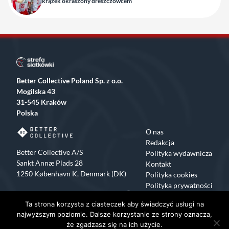
krążek okraszony dreszczowcem
Better Collective Poland Sp. z o.o.
Mogilska 43
31-545 Kraków
Polska
O nas
Redakcja
Better Collective A/S
Polityka wydawnicza
Sankt Annæ Plads 28
Kontakt
1250 København K, Denmark (DK)
Polityka cookies
Polityka prywatności
Facebook
X
Instagram
TikTok
Ta strona korzysta z ciasteczek aby świadczyć usługi na
Copyrights 2015-2024 Strefa Siatkówki All rights reserved
najwyższym poziomie. Dalsze korzystanie ze strony oznacza,
że zgadzasz się na ich użycie.