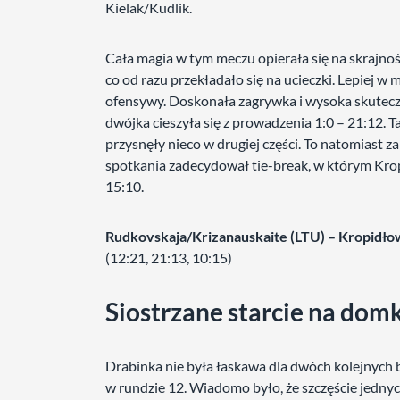
Kielak/Kudlik.
Cała magia w tym meczu opierała się na skrajnoś
co od razu przekładało się na ucieczki. Lepiej w 
ofensywy. Doskonała zagrywka i wysoka skuteczn
dwójka cieszyła się z prowadzenia 1:0 – 21:12. T
przysnęły nieco w drugiej części. To natomiast za
spotkania zadecydował tie-break, w którym Krop
15:10.
R
udkovskaja/Krizanauskaite
(LTU) – Kropidło
(12:21, 21:13, 10:15)
Siostrzane starcie na dom
Drabinka nie była łaskawa dla dwóch kolejnych
w rundzie 12. Wiadomo było, że szczęście jednych