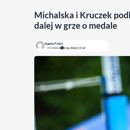
Michalska i Kruczek podb
dalej w grze o medale
Agata Fojut
inf. własna
4 lip 2026 15:02