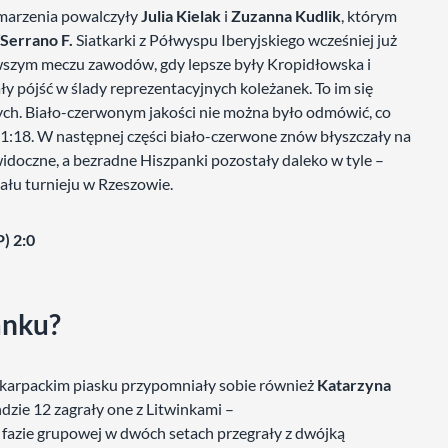
 marzenia powalczyły
Julia Kielak
i
Zuzanna Kudlik
, którym
Serrano F.
Siatkarki z Półwyspu Iberyjskiego wcześniej już
erwszym meczu zawodów, gdy lepsze były Kropidłowska i
ały pójść w ślady reprezentacyjnych koleżanek. To im się
ych. Biało-czerwonym jakości nie można było odmówić, co
21:18. W następnej części biało-czerwone znów błyszczały na
 widoczne, a bezradne Hiszpanki pozostały daleko w tyle –
ału turnieju w Rzeszowie.
) 2:0
anku?
arpackim piasku przypomniały sobie również
Katarzyna
dzie 12 zagrały one z Litwinkami –
w fazie grupowej w dwóch setach przegrały z dwójką