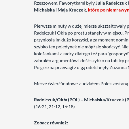
Rzeszowem. Faworytkami były
Julia Radelczuk
Michalska
i
Maja Kruczek
,
które po niemrawym
Pierwsze minuty w dużej mierze ukształtowały 
Radelczuk i Okła po prostu stanęły w miejscu. P
przyniosła im dużo korzyści, a za moment nominal
szybko ten pojedynek nie mógł się skończyć. Nie
koleżankami z kadry, dlatego też para 'gospodyń’
zabrakło argumentów i dość szybko na tablicy poj
Po grze na przewagi z ulgą odetchnęły Zuzanna M
Mecze ćwierćfinałowe z udziałem Polek zostan
Radelczuk/Okła (POL) – Michalska/Kruczek (P
(16:21, 21:12, 16:18)
Zobacz również: