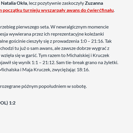
i
Natalia Okła
, lecz pozytywnie zaskoczyły
Zuzanna
 początku turnieju wyszarpały awans do ćwierćfinału
.
przebieg pierwszego seta. W newralgicznym momencie
resja wywierana przez ich reprezentacyjne koleżanki
ne gościnie cieszyły się z prowadzenia 1:0 – 21:16. Tak
 chodzi tu już o sam awans, ale zawsze dobrze wygrać z
 wzięła się w garść. Tym razem to Michalskiej i Kruczek
awił się wynik 1:1 – 21:12. Sam tie-break grano na żyletki.
ichalska i Maja Kruczek, zwyciężając 18:16.
ą rozegrane późnym popołudniem w sobotę.
OL) 1:2