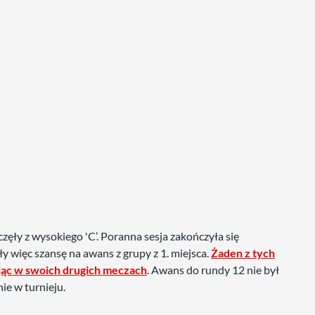
ęły z wysokiego 'C’. Poranna sesja zakończyła się
y więc szansę na awans z grupy z 1. miejsca.
Żaden z tych
ając w swoich drugich meczach
. Awans do rundy 12 nie był
ie w turnieju.