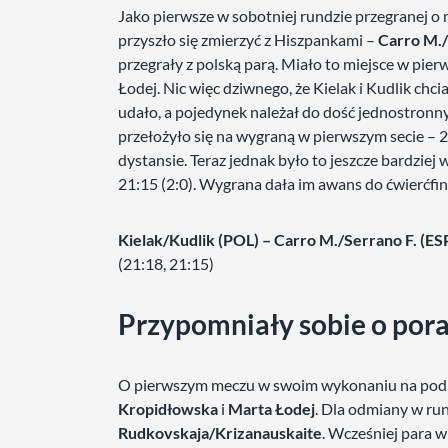
Jako pierwsze w sobotniej rundzie przegranej o
przyszło się zmierzyć z Hiszpankami –
Carro M./
przegrały z polską parą. Miało to miejsce w pi
Łodej. Nic więc dziwnego, że Kielak i Kudlik chci
udało, a pojedynek należał do dość jednostronn
przełożyło się na wygraną w pierwszym secie – 
dystansie. Teraz jednak było to jeszcze bardziej
21:15 (2:0). Wygrana dała im awans do ćwierćfin
Kielak/Kudlik (POL) – Carro M./Serrano F. (ESP
(21:18, 21:15)
Przypomniały sobie o por
O pierwszym meczu w swoim wykonaniu na podk
Kropidłowska
i
Marta Łodej
. Dla odmiany w run
Rudkovskaja/Krizanauskaite
. Wcześniej para 