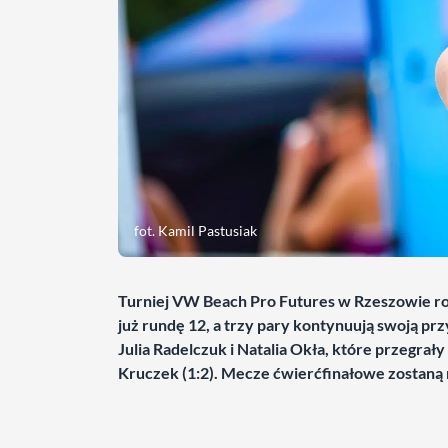
fot. Kamil Pastusiak
Turniej VW Beach Pro Futures w Rzeszowie roz
już rundę 12, a trzy pary kontynuują swoją pr
Julia Radelczuk i Natalia Okła, które przegra
Kruczek (1:2). Mecze ćwierćfinałowe zostan