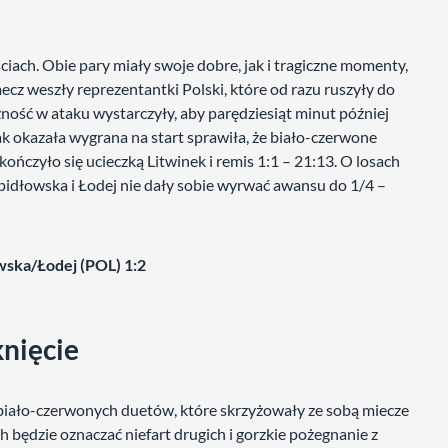
ciach. Obie pary miały swoje dobre, jak i tragiczne momenty,
mecz weszły reprezentantki Polski, które od razu ruszyły do
ość w ataku wystarczyły, aby parędziesiąt minut później
ak okazała wygrana na start sprawiła, że biało-czerwone
kończyło się ucieczką Litwinek i remis 1:1 – 21:13. O losach
idłowska i Łodej nie dały sobie wyrwać awansu do 1/4 –
wska/Łodej (POL) 1:2
knięcie
 biało-czerwonych duetów, które skrzyżowały ze sobą miecze
 będzie oznaczać niefart drugich i gorzkie pożegnanie z