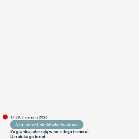
17:29, 8. sierpnia 2026
Aktualności
, 
siatkówka światowa
Za granicą uderzają w polskiego trenera!
Ukrainka go broni