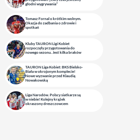
głodni wygrywania”
Tomasz Fornal o krótkim wolnym.
Okazja do zadbania o zdrowie i
spotkań
Kluby TAURON Ligi Kobiet
rozpoczęły przygotowania do
nowego sezonu. Jest kilka braków
TAURON Liga Kobiet: BKS Bielsko-
Biała w okrojonym komplecie!
Nowe wyzwanie przed Klaudią
Nowakowską
Liga Narodów. Polscy siatkarze są
w niebie! Kolejny krążek
okraszony dreszczowcem