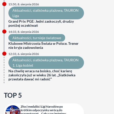
15:50, 8. sierpnia 2026
Aktualności
, 
siatkówka plażowa
, 
TAURON
Liga
Grand Prix PGE: Jedni zaskoczyli, drudzy
poniżej oczekiwań
14:33, 8. sierpnia 2026
Aktualności
, 
turnieje światowe
Klubowe Mistrzosta Świata w Polsce. Trener
nie kryje zadowolenia
12:33, 6. sierpnia 2026
Aktualności
, 
siatkówka plażowa
, 
TAURON
1. Liga kobiet
Na chwilę wraca na boisko, choć karierę
zakończyła już w wieku 26 lat. „Siatkówka
przestała dawać mi radość”
TOP 5
Złoci medaliści Ligi Narodów po
krótkim odpoczynku wrócą do
przygotowań. „Cały czas jesteśmy