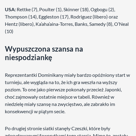
USA:
Rettke (7), Poulter (1), Skinner (18), Ogbogu (2),
Thompson (14), Eggleston (17), Rodriguez (libero) oraz
Hentz (libero), Ka’aha’aina-Torres, Banks, Samedy (8), O’Neal
(10)
Wypuszczona szansa na
niespodziankę
Reprezentantki Dominikany miały bardzo opóźniony start w
turnieju, ale wygląda na to, że ich gra weszła na wyższy
poziom. To one jako pierwsze pokonały przecież Japonki,
choć zajmowały ostatnie miejsce w tabeli. Również w
niedzielę miały szansę na zwycięstwo, ale zabrakło im
konsekwencji w piątym secie.
Po drugiej stronie siatki stanęły Czeszki, które były
zdecydowanymi faworytkami tego starcia. Mimo to, zostały