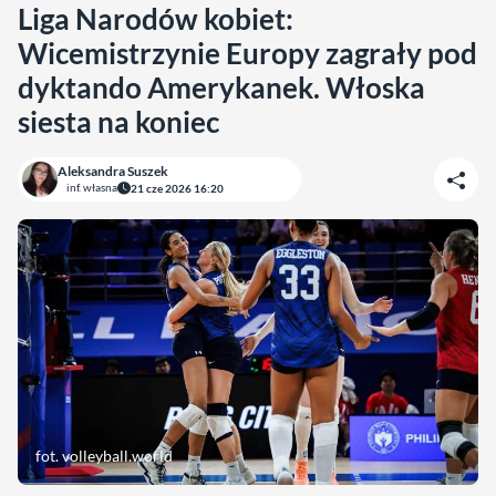
Liga Narodów kobiet:
Wicemistrzynie Europy zagrały pod
dyktando Amerykanek. Włoska
siesta na koniec
Aleksandra Suszek
inf. własna
21 cze 2026 16:20
fot. volleyball.world