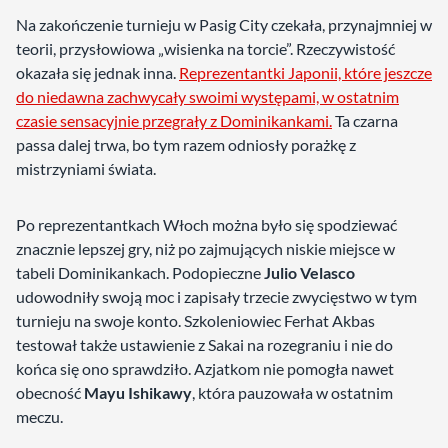
Na zakończenie turnieju w Pasig City czekała, przynajmniej w
teorii, przysłowiowa „wisienka na torcie”. Rzeczywistość
okazała się jednak inna.
Reprezentantki Japonii, które jeszcze
do niedawna zachwycały swoimi występami, w ostatnim
czasie sensacyjnie przegrały z Dominikankami.
Ta czarna
passa dalej trwa, bo tym razem odniosły porażkę z
mistrzyniami świata.
Po reprezentantkach Włoch można było się spodziewać
znacznie lepszej gry, niż po zajmujących niskie miejsce w
tabeli Dominikankach. Podopieczne
Julio Velasco
udowodniły swoją moc i zapisały trzecie zwycięstwo w tym
turnieju na swoje konto. Szkoleniowiec Ferhat Akbas
testował także ustawienie z Sakai na rozegraniu i nie do
końca się ono sprawdziło. Azjatkom nie pomogła nawet
obecność
Mayu Ishikawy
, która pauzowała w ostatnim
meczu.