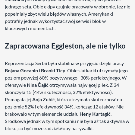
jednego seta. Obie ekipy czujnie pracowały w obronie, też nie
popełniały zbyt wielu błędów własnych. Amerykanki
potrafiły jednak wykorzystać swój serwis i blok w
kluczowych momentach.
Zapracowana Eggleston, ale nie tylko
Reprezentacja Serbii była stabilna w przyjęciu dzięki pracy
Bojana Gocanin
i
Branki Ticy
. Obie siatkarki utrzymały jego
poziom powyżej 60% pozytywnego i 30% perfekcyjnego. W
ofensywie
Nina Čajić
otrzymywała najwięcej piłek. Z 34
skończyła 15 (44% skuteczności, 32% efektywności).
Pomagała jej
Anja Zubić
, która utrzymała skuteczność na
poziomie 52% i efektywność 34%, kończąc 12 ataków. Nie
brakowało w tym elemencie udziału
Heny Kurtagić
.
Środkowa jednak w tym spotkaniu nie była aż tak aktywna w
bloku, co być może zadziałałoby na rywalki.