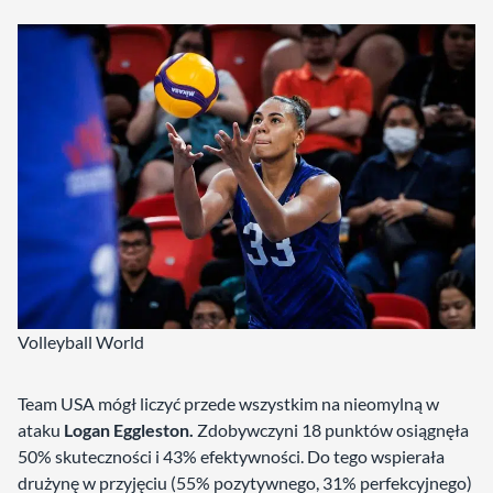
Volleyball World
Team USA mógł liczyć przede wszystkim na nieomylną w
ataku
Logan
Eggleston.
Zdobywczyni 18 punktów osiągnęła
50% skuteczności i 43% efektywności. Do tego wspierała
drużynę w przyjęciu (55% pozytywnego, 31% perfekcyjnego)