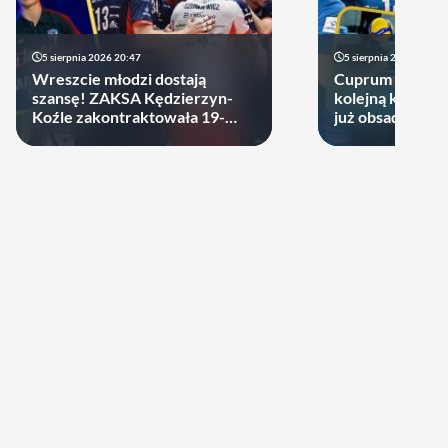
5 sierpnia 2026 20:47
5 sierpnia 2026 14:44
Wreszcie młodzi dostają
Cuprum Stilon 
szansę! ZAKSA Kędzierzyn-
kolejną kartę! P
Koźle zakontraktowała 19-
już obsadzona
latka