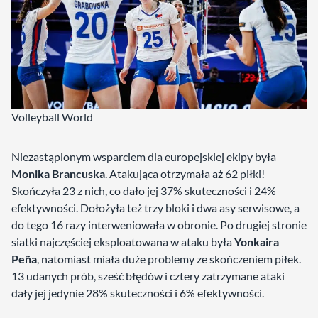
Volleyball World
Niezastąpionym wsparciem dla europejskiej ekipy była
Monika Brancuska
. Atakująca otrzymała aż 62 piłki!
Skończyła 23 z nich, co dało jej 37% skuteczności i 24%
efektywności. Dołożyła też trzy bloki i dwa asy serwisowe, a
do tego 16 razy interweniowała w obronie. Po drugiej stronie
siatki najczęściej eksploatowana w ataku była
Yonkaira
Peña
, natomiast miała duże problemy ze skończeniem piłek.
13 udanych prób, sześć błędów i cztery zatrzymane ataki
dały jej jedynie 28% skuteczności i 6% efektywności.