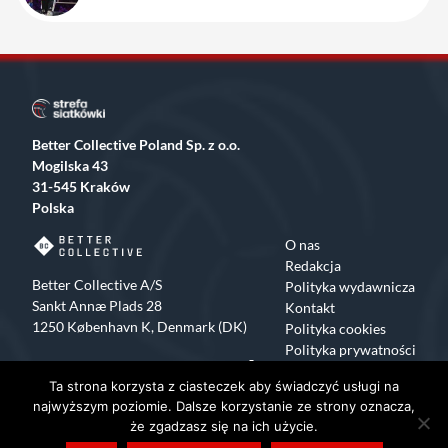
Better Collective Poland Sp. z o.o.
Mogilska 43
31-545 Kraków
Polska
O nas
Redakcja
Better Collective A/S
Polityka wydawnicza
Sankt Annæ Plads 28
Kontakt
1250 København K, Denmark (DK)
Polityka cookies
Polityka prywatności
Facebook
X
Instagram
TikTok
Ta strona korzysta z ciasteczek aby świadczyć usługi na
Copyrights 2015-2024 Strefa Siatkówki All rights reserved
najwyższym poziomie. Dalsze korzystanie ze strony oznacza,
że zgadzasz się na ich użycie.