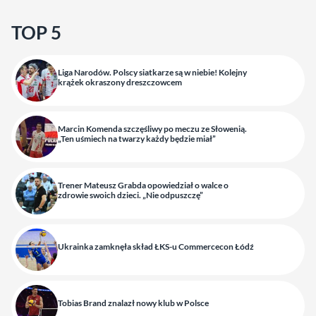
TOP 5
Liga Narodów. Polscy siatkarze są w niebie! Kolejny
krążek okraszony dreszczowcem
Marcin Komenda szczęśliwy po meczu ze Słowenią.
„Ten uśmiech na twarzy każdy będzie miał”
Trener Mateusz Grabda opowiedział o walce o
zdrowie swoich dzieci. „Nie odpuszczę”
Ukrainka zamknęła skład ŁKS-u Commercecon Łódź
Tobias Brand znalazł nowy klub w Polsce