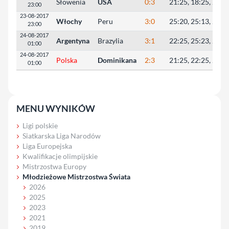
Słowenia
USA
0:3
21:25, 18:25, 22:2
23:00
23-08-2017
Włochy
Peru
3:0
25:20, 25:13, 25:1
23:00
24-08-2017
Argentyna
Brazylia
3:1
22:25, 25:23, 25:1
01:00
24-08-2017
Polska
Dominikana
2:3
21:25, 22:25, 25:1
01:00
MENU WYNIKÓW
Ligi polskie
Siatkarska Liga Narodów
Liga Europejska
Kwalifikacje olimpijskie
Mistrzostwa Europy
Młodzieżowe Mistrzostwa Świata
2026
2025
2023
2021
2019