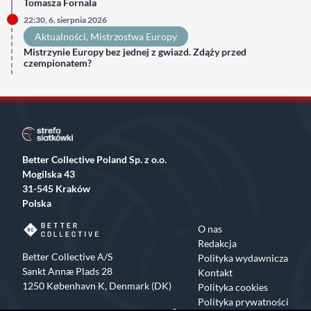
Tomasza Fornala
22:30, 6. sierpnia 2026
Aktualności
, 
Mistrzostwa Europy
Mistrzynie Europy bez jednej z gwiazd. Zdąży przed
czempionatem?
Better Collective Poland Sp. z o.o.
Mogilska 43
31-545 Kraków
Polska
O nas
Redakcja
Better Collective A/S
Polityka wydawnicza
Sankt Annæ Plads 28
Kontakt
1250 København K, Denmark (DK)
Polityka cookies
Polityka prywatności