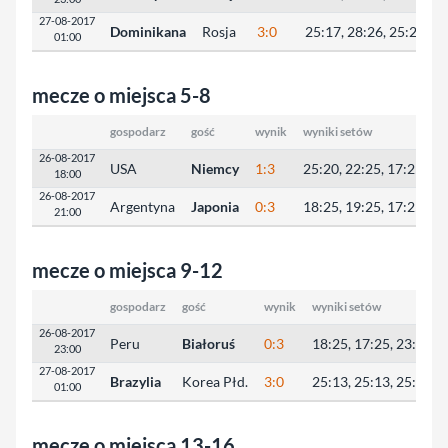
27-08-2017
Dominikana
Rosja
3:0
25:17, 28:26, 25:21
01:00
mecze o miejsca 5-8
gospodarz
gość
wynik
wyniki setów
26-08-2017
USA
Niemcy
1:3
25:20, 22:25, 17:25, 17
18:00
26-08-2017
Argentyna
Japonia
0:3
18:25, 19:25, 17:25
21:00
mecze o miejsca 9-12
gospodarz
gość
wynik
wyniki setów
26-08-2017
Peru
Białoruś
0:3
18:25, 17:25, 23:25
23:00
27-08-2017
Brazylia
Korea Płd.
3:0
25:13, 25:13, 25:15
01:00
mecze o miejsca 13-16