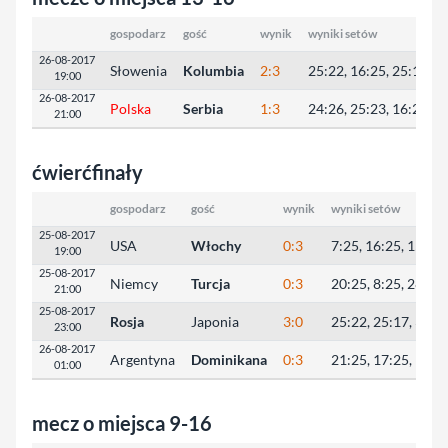
gospodarz
gość
wynik
wyniki setów
26-08-2017
Słowenia
Kolumbia
2:3
25:22, 16:25, 25:18, 1
19:00
26-08-2017
Polska
Serbia
1:3
24:26, 25:23, 16:25, 1
21:00
ćwierćfinały
gospodarz
gość
wynik
wyniki setów
25-08-2017
USA
Włochy
0:3
7:25, 16:25, 15:25
19:00
25-08-2017
Niemcy
Turcja
0:3
20:25, 8:25, 28:30
21:00
25-08-2017
Rosja
Japonia
3:0
25:22, 25:17, 32:3
23:00
26-08-2017
Argentyna
Dominikana
0:3
21:25, 17:25, 18:2
01:00
mecz o miejsca 9-16