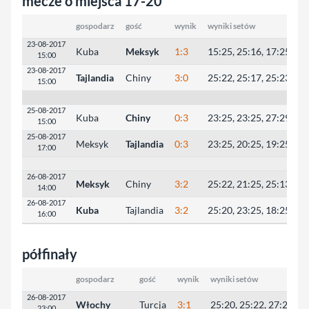
mecze o miejsca 17-20
gospodarz
gość
wynik
wyniki setów
23-08-2017
Kuba
Meksyk
1:3
15:25, 25:16, 17:25, 16
15:00
23-08-2017
Tajlandia
Chiny
3:0
25:22, 25:17, 25:23
15:00
25-08-2017
Kuba
Chiny
0:3
23:25, 23:25, 27:29
15:00
25-08-2017
Meksyk
Tajlandia
0:3
23:25, 20:25, 19:25
17:00
26-08-2017
Meksyk
Chiny
3:2
25:22, 21:25, 25:13, 21
14:00
26-08-2017
Kuba
Tajlandia
3:2
25:20, 23:25, 18:25, 25
16:00
półfinały
gospodarz
gość
wynik
wyniki setów
26-08-2017
Włochy
Turcja
3:1
25:20, 25:22, 27:29, 2
23:00