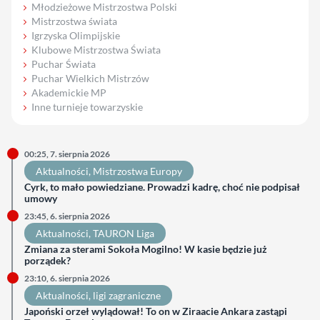
Młodzieżowe Mistrzostwa Polski
Mistrzostwa świata
Igrzyska Olimpijskie
Klubowe Mistrzostwa Świata
Puchar Świata
Puchar Wielkich Mistrzów
Akademickie MP
Inne turnieje towarzyskie
00:25, 7. sierpnia 2026
Aktualności
, 
Mistrzostwa Europy
Cyrk, to mało powiedziane. Prowadzi kadrę, choć nie podpisał
umowy
23:45, 6. sierpnia 2026
Aktualności
, 
TAURON Liga
Zmiana za sterami Sokoła Mogilno! W kasie będzie już
porządek?
23:10, 6. sierpnia 2026
Aktualności
, 
ligi zagraniczne
Japoński orzeł wylądował! To on w Ziraacie Ankara zastąpi