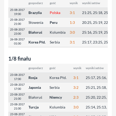
gospodarz
gość
wynik
wyniki setów
25-08-2017
Brazylia
Polska
3:1
21:25, 25:18, 25:16, 
19:00
25-08-2017
Słowenia
Peru
1:3
20:25, 25:19, 22:25, 
21:00
25-08-2017
Białoruś
Kolumbia
3:0
25:16, 25:19, 25:21
23:00
26-08-2017
Korea Płd.
Serbia
3:1
25:17, 23:25, 25:14, 
01:00
1/8 finału
gospodarz
gość
wynik
wyniki setów
23-08-2017
Rosja
Korea Płd.
3:1
25:17, 25:16, 18:2
17:00
23-08-2017
Japonia
Serbia
3:2
25:21, 25:18, 26:2
17:00
23-08-2017
Białoruś
Niemcy
2:3
25:20, 22:25, 18:2
21:00
23-08-2017
Turcja
Kolumbia
3:0
25:14, 25:13, 25:1
21:00
23-08-2017