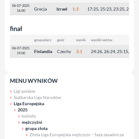
06-07-2025
Grecja
Izrael
1:3
17:25, 25:23, 23:25, 21:25
16:00
finał
gospodarz
gość
wynik
wyniki setów
06-07-2025
Finlandia
Czechy
3:1
24:26, 26:24, 25:15, 25:
19:00
MENU WYNIKÓW
Ligi polskie
Siatkarska Liga Narodów
Liga Europejska
2025
kobiety
mężczyźni
grupa złota
Złota Liga Europejska mężczyzn – faza zasadnicza