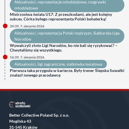
Aktualności
, 
reprezentacje młodzieżowe
, 
rozgrywki
młodzieżowe
Mistrzostwa świata U17: Z przeszkodami, ale jest kolejny
sukces. Córka byłego reprezentanta Polski bohaterką!
20:39, 7. sierpnia 2026
Aktualności
, 
reprezentacja Polski mężczyzn
, 
Siatkarska Liga
Narodów
Wywalczyli złoto Ligi Narodów, bo nie bali się ryzykować? –
Chwytaliśmy się wszystkiego.
16:39, 7. sierpnia 2026
Aktualności
, 
ligi zagraniczne
, 
siatkówka światowa
Pierwsza taka przygoda w karierze. Były trener Ślepska Suwałki
znalazł nowego pracodawcę
Better Collective Poland Sp. z o.o.
Mogilska 43
31-545 Kraków