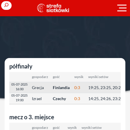
Przejdź
Search
do
treści
Strona główna
»
Liga Europejska
Liga Europejska
półfinały
gospodarz
gość
wynik
wyniki setów
05-07-2025
Grecja
Finlandia
0:3
19:25, 23:25, 20:25
16:00
05-07-2025
Izrael
Czechy
0:3
14:25, 24:26, 23:25
19:00
mecz o 3. miejsce
gospodarz
gość
wynik
wyniki setów