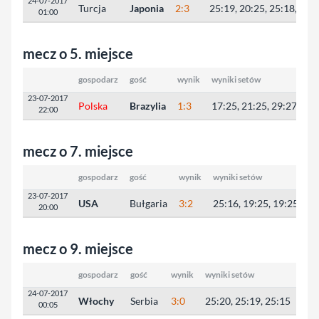
24-07-2017
Turcja
Japonia
2:3
25:19, 20:25, 25:18, 20:
01:00
mecz o 5. miejsce
gospodarz
gość
wynik
wyniki setów
23-07-2017
Polska
Brazylia
1:3
17:25, 21:25, 29:27, 21:
22:00
mecz o 7. miejsce
gospodarz
gość
wynik
wyniki setów
23-07-2017
USA
Bułgaria
3:2
25:16, 19:25, 19:25, 25:
20:00
mecz o 9. miejsce
gospodarz
gość
wynik
wyniki setów
24-07-2017
Włochy
Serbia
3:0
25:20, 25:19, 25:15
00:05