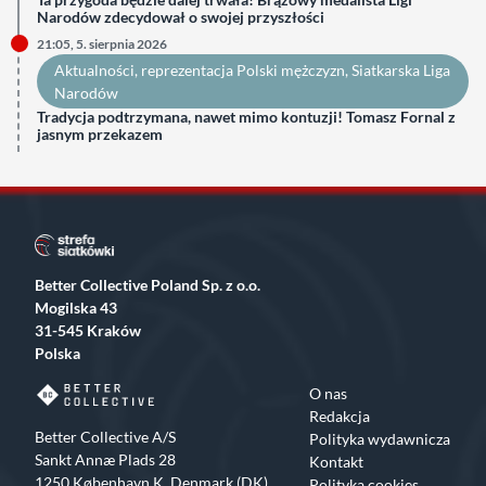
Narodów zdecydował o swojej przyszłości
21:05, 5. sierpnia 2026
Aktualności
, 
reprezentacja Polski mężczyzn
, 
Siatkarska Liga
Narodów
Tradycja podtrzymana, nawet mimo kontuzji! Tomasz Fornal z
jasnym przekazem
Better Collective Poland Sp. z o.o.
Mogilska 43
31-545 Kraków
Polska
O nas
Redakcja
Better Collective A/S
Polityka wydawnicza
Sankt Annæ Plads 28
Kontakt
1250 København K, Denmark (DK)
Polityka cookies