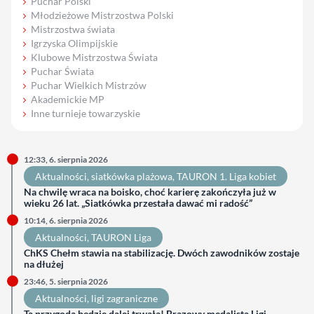
Puchar Polski
Młodzieżowe Mistrzostwa Polski
Mistrzostwa świata
Igrzyska Olimpijskie
Klubowe Mistrzostwa Świata
Puchar Świata
Puchar Wielkich Mistrzów
Akademickie MP
Inne turnieje towarzyskie
12:33, 6. sierpnia 2026
Aktualności
, 
siatkówka plażowa
, 
TAURON 1. Liga kobiet
Na chwilę wraca na boisko, choć karierę zakończyła już w
wieku 26 lat. „Siatkówka przestała dawać mi radość”
10:14, 6. sierpnia 2026
Aktualności
, 
TAURON Liga
ChKS Chełm stawia na stabilizację. Dwóch zawodników zostaje
na dłużej
23:46, 5. sierpnia 2026
Aktualności
, 
ligi zagraniczne
Ta przygoda będzie dalej trwała! Brązowy medalista Ligi