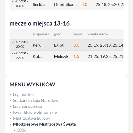
23-07-2017
Serbia
Dominikana
3:0
25:18, 25:20, 25:23
03:00
mecze o miejsca 13-16
gospodarz
gość
wynik
wyniki setów
22-07-2017
Peru
Egipt
3:0
25:19, 25:13, 25:14
20:00
22-07-2017
Kuba
Meksyk
1:3
21:25, 19:25, 25:21, 16:
22:00
MENU WYNIKÓW
Ligi polskie
Siatkarska Liga Narodów
Liga Europejska
Kwalifikacje olimpijskie
Mistrzostwa Europy
Młodzieżowe Mistrzostwa Świata
2026