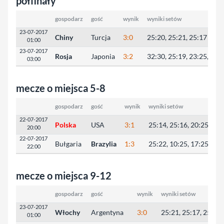
półfinały
gospodarz
gość
wynik
wyniki setów
23-07-2017
Chiny
Turcja
3:0
25:20, 25:21, 25:17
01:00
23-07-2017
Rosja
Japonia
3:2
32:30, 25:19, 23:25, 23:
03:00
mecze o miejsca 5-8
gospodarz
gość
wynik
wyniki setów
22-07-2017
Polska
USA
3:1
25:14, 25:16, 20:25, 25:
20:00
22-07-2017
Bułgaria
Brazylia
1:3
25:22, 10:25, 17:25, 14:
22:00
mecze o miejsca 9-12
gospodarz
gość
wynik
wyniki setów
23-07-2017
Włochy
Argentyna
3:0
25:21, 25:17, 25:20
01:00