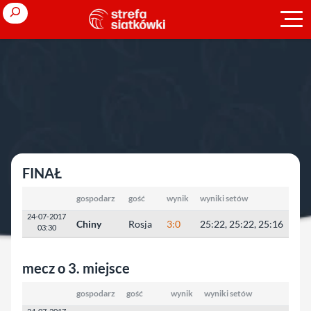
Przejdź
Search
do
treści
Strona główna
»
Młodzieżowe Mistrzostwa Świata
»
2017
»
juniorki
U-20
juniorki U-20
FINAŁ
gospodarz
gość
wynik
wyniki setów
24-07-2017
Chiny
Rosja
3:0
25:22, 25:22, 25:16
03:30
mecz o 3. miejsce
gospodarz
gość
wynik
wyniki setów