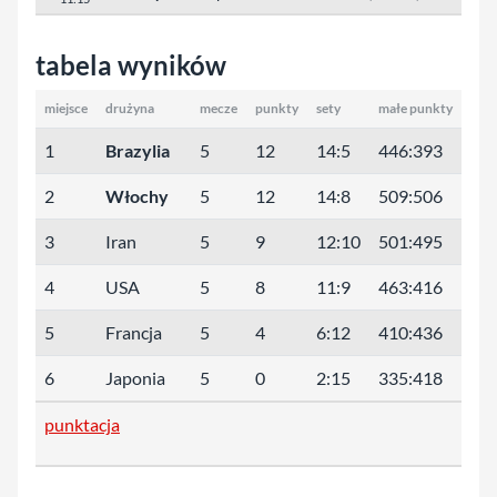
tabela wyników
miejsce
drużyna
mecze
punkty
sety
małe punkty
1
Brazylia
5
12
14:5
446:393
2
Włochy
5
12
14:8
509:506
3
Iran
5
9
12:10
501:495
4
USA
5
8
11:9
463:416
5
Francja
5
4
6:12
410:436
6
Japonia
5
0
2:15
335:418
punktacja