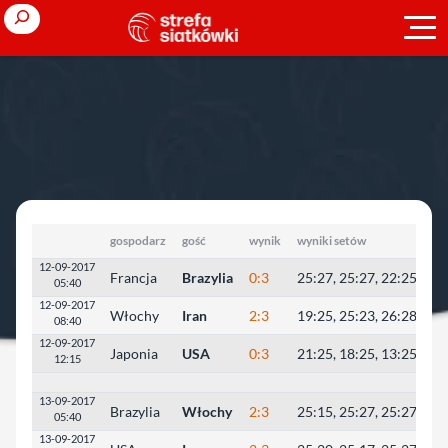
Przejdź
Search
do
treści
Strona główna
»
Puchar Wielkich Mistrzów
Puchar Wielkich Mistrzów
gospodarz
gość
wynik
wyniki setów
12-09-2017
Francja
Brazylia
0:3
25:27, 25:27, 22:25
05:40
12-09-2017
Włochy
Iran
2:3
19:25, 25:23, 26:28, 31:
08:40
12-09-2017
Japonia
USA
0:3
21:25, 18:25, 13:25
12:15
13-09-2017
Brazylia
Włochy
2:3
25:15, 25:27, 25:27, 25:
05:40
13-09-2017