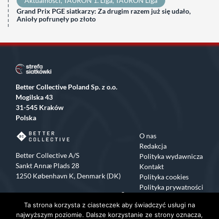
Aktualności
, 
TAURON 1. Liga
, 
TAURON Liga
Grand Prix PGE siatkarzy: Za drugim razem już się udało,
Anioły pofrunęły po złoto
Better Collective Poland Sp. z o.o.
Mogilska 43
31-545 Kraków
Polska
O nas
Redakcja
Better Collective A/S
Polityka wydawnicza
Sankt Annæ Plads 28
Kontakt
1250 København K, Denmark (DK)
Polityka cookies
Polityka prywatności
Facebook
X
Instagram
TikTok
Ta strona korzysta z ciasteczek aby świadczyć usługi na
Copyrights 2015-2024 Strefa Siatkówki All rights reserved
najwyższym poziomie. Dalsze korzystanie ze strony oznacza,