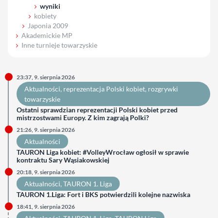
wyniki
kobiety
Japonia 2009
Akademickie MP
Inne turnieje towarzyskie
23:37, 9. sierpnia 2026
Aktualności
, 
reprezentacja Polski kobiet
, 
rozgrywki
towarzyskie
Ostatni sprawdzian reprezentacji Polski kobiet przed
mistrzostwami Europy. Z kim zagrają Polki?
21:26, 9. sierpnia 2026
Aktualności
TAURON Liga kobiet: #VolleyWrocław ogłosił w sprawie
kontraktu Sary Wąsiakowskiej
20:18, 9. sierpnia 2026
Aktualności
, 
TAURON 1. Liga
TAURON 1.Liga: Fort i BKS potwierdzili kolejne nazwiska
18:41, 9. sierpnia 2026