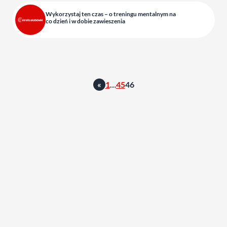
Wykorzystaj ten czas – o treningu mentalnym na
co dzień i w dobie zawieszenia
«
1
…
45
46