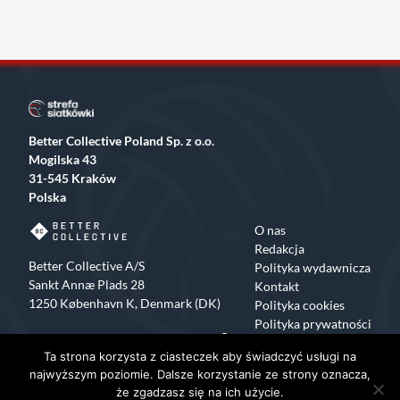
Better Collective Poland Sp. z o.o.
Mogilska 43
31-545 Kraków
Polska
O nas
Redakcja
Better Collective A/S
Polityka wydawnicza
Sankt Annæ Plads 28
Kontakt
1250 København K, Denmark (DK)
Polityka cookies
Polityka prywatności
Facebook
X
Instagram
TikTok
Ta strona korzysta z ciasteczek aby świadczyć usługi na
Copyrights 2015-2024 Strefa Siatkówki All rights reserved
najwyższym poziomie. Dalsze korzystanie ze strony oznacza,
że zgadzasz się na ich użycie.