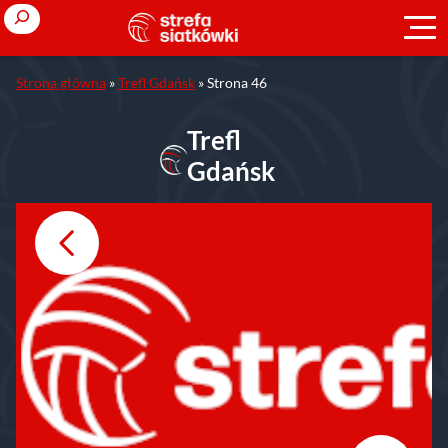
Przejdź
Search
do
treści
Strona główna
»
Trefl Gdańsk
»
Strona 46
Trefl
Gdańsk