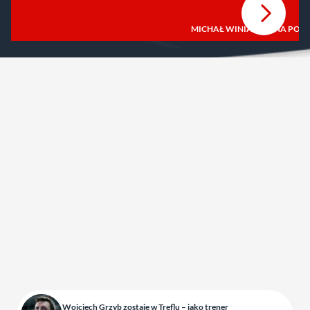
MICHAŁ WINIARSKI: NA POC
Wojciech Grzyb zostaje w Treflu – jako trener