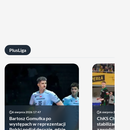
PlusLiga
6 sierpnia 2026 17:47
6 sierpnia 2026 10:14
Bartosz Gomułka po
ChKS Chełm sta
występach w reprezentacji
stabilizację. D
Polski podjął decyzję, gdzie
zawodników zost