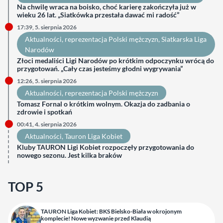
Na chwilę wraca na boisko, choć karierę zakończyła już w
wieku 26 lat. „Siatkówka przestała dawać mi radość”
17:39, 5. sierpnia 2026
Aktualności
, 
reprezentacja Polski mężczyzn
, 
Siatkarska Liga
Narodów
Złoci medaliści Ligi Narodów po krótkim odpoczynku wrócą do
przygotowań. „Cały czas jesteśmy głodni wygrywania”
12:26, 5. sierpnia 2026
Aktualności
, 
reprezentacja Polski mężczyzn
Tomasz Fornal o krótkim wolnym. Okazja do zadbania o
zdrowie i spotkań
00:41, 4. sierpnia 2026
Aktualności
, 
Tauron Liga Kobiet
Kluby TAURON Ligi Kobiet rozpoczęły przygotowania do
nowego sezonu. Jest kilka braków
TOP 5
TAURON Liga Kobiet: BKS Bielsko-Biała w okrojonym
komplecie! Nowe wyzwanie przed Klaudią