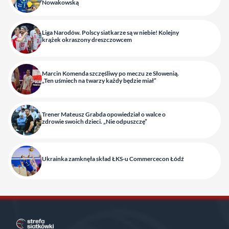
Nowakowską
Liga Narodów. Polscy siatkarze są w niebie! Kolejny
krążek okraszony dreszczowcem
Marcin Komenda szczęśliwy po meczu ze Słowenią.
„Ten uśmiech na twarzy każdy będzie miał”
Trener Mateusz Grabda opowiedział o walce o
zdrowie swoich dzieci. „Nie odpuszczę”
Ukrainka zamknęła skład ŁKS-u Commercecon Łódź