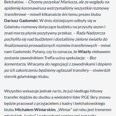
Bełchatów.
– Chcemy pozyskać Mariusza, ale ze względu na
epidemię koronawirusa wstrzymaliśmy wszystkie rozmowy
transferowe –
mówił kilkanaście dni temu prezes klubu
Dariusz Gadomski.
W dniu dzisiejszym odbyły się w
Gdańsku rozmowy dotyczące budżetu na przyszły sezon i
znad morza płynie pozytywny przekaz.
– Rada Nadzorcza
pochyliła się nad budżetem i dostaliśmy zielone światło do
finalizowania prowadzonych rozmów transferowych –
mówi
nam Gadomski. Pytany, czy to oznacza, że
Wlazły
niebawem
zostanie zawodnikiem Trefla ucina spekulacje:
– Bez
komentarza. Wracamy do negocjacji z zawodnikami i dopiero
po ich zakończeniu będziemy ogłaszali transfery –
stwierdził
sternik gdańskiego klubu.
Wszystko wskazuje jednak na to, że już niedługo hitowy
transfer dojdzie do skutku a wieloletni lider PGE Skry znowu
będzie pracował z przyjacielem z kadry i bełchatowskiego
klubu
Michałem Winiarskim.
„Winiar” od roku jest trenerem
gdańskich „Lwów” i z otwartymi ramionami przywita