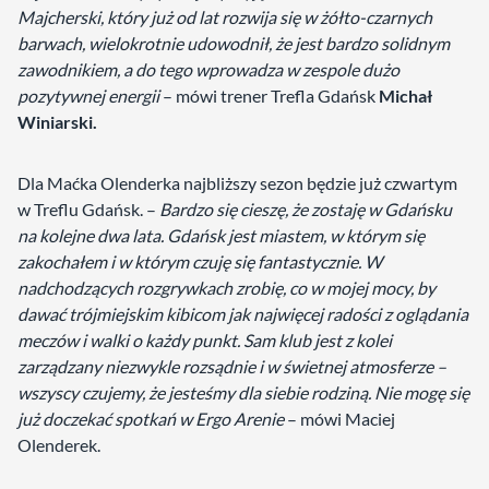
Majcherski, który już od lat rozwija się w żółto-czarnych
barwach, wielokrotnie udowodnił, że jest bardzo solidnym
zawodnikiem, a do tego wprowadza w zespole dużo
pozytywnej energii
– mówi trener Trefla Gdańsk
Michał
Winiarski.
Dla Maćka Olenderka najbliższy sezon będzie już czwartym
w Treflu Gdańsk. –
Bardzo się cieszę, że zostaję w Gdańsku
na kolejne dwa lata. Gdańsk jest miastem, w którym się
zakochałem i w którym czuję się fantastycznie. W
nadchodzących rozgrywkach zrobię, co w mojej mocy, by
dawać trójmiejskim kibicom jak najwięcej radości z oglądania
meczów i walki o każdy punkt. Sam klub jest z kolei
zarządzany niezwykle rozsądnie i w świetnej atmosferze –
wszyscy czujemy, że jesteśmy dla siebie rodziną. Nie mogę się
już doczekać spotkań w Ergo Arenie
– mówi Maciej
Olenderek.