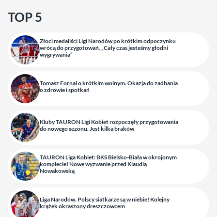
TOP 5
Złoci medaliści Ligi Narodów po krótkim odpoczynku
wrócą do przygotowań. „Cały czas jesteśmy głodni
wygrywania”
Tomasz Fornal o krótkim wolnym. Okazja do zadbania
o zdrowie i spotkań
Kluby TAURON Ligi Kobiet rozpoczęły przygotowania
do nowego sezonu. Jest kilka braków
TAURON Liga Kobiet: BKS Bielsko-Biała w okrojonym
komplecie! Nowe wyzwanie przed Klaudią
Nowakowską
Liga Narodów. Polscy siatkarze są w niebie! Kolejny
krążek okraszony dreszczowcem