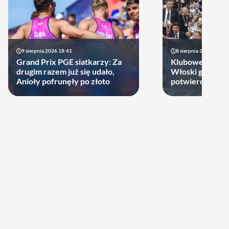
9 sierpnia 2026 18:41
8 sierpnia 2026 21:46
Grand Prix PGE siatkarzy: Za
Klubowe Mistrz
drugim razem już się udało,
Włoski gigant of
Anioły pofrunęły po złoto
potwierdził udz