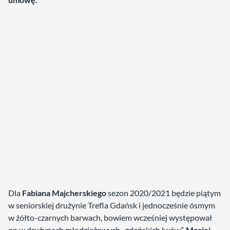
Dla
Fabiana Majcherskiego
sezon 2020/2021 będzie piątym
w seniorskiej drużynie Trefla Gdańsk i jednocześnie ósmym
w żółto-czarnych barwach, bowiem wcześniej występował
on w drużynach młodzieżowych „gdańskich lwów”.
Maciej