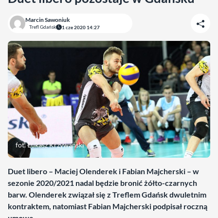
Marcin Sawoniuk
Trefl Gdańsk
1 cze 2020 14:27
fot. Łukasz Krzywański
Duet libero – Maciej Olenderek i Fabian Majcherski – w
sezonie 2020/2021 nadal będzie bronić żółto-czarnych
barw. Olenderek związał się z Treflem Gdańsk dwuletnim
kontraktem, natomiast Fabian Majcherski podpisał roczną
umowę.