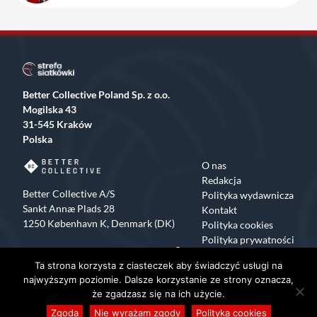
Better Collective Poland Sp. z o.o.
Mogilska 43
31-545 Kraków
Polska
O nas
Redakcja
Better Collective A/S
Polityka wydawnicza
Sankt Annæ Plads 28
Kontakt
1250 København K, Denmark (DK)
Polityka cookies
Polityka prywatności
Facebook
X
Instagram
TikTok
Ta strona korzysta z ciasteczek aby świadczyć usługi na
Copyrights 2015-2024 Strefa Siatkówki All rights reserved
najwyższym poziomie. Dalsze korzystanie ze strony oznacza,
że zgadzasz się na ich użycie.
Zgoda
Nie wyrażam zgody
Polityka cookies