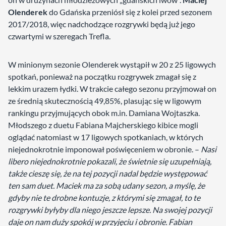
Olenderek
do Gdańska przeniósł się z kolei przed sezonem
2017/2018, więc nadchodzące rozgrywki będą już jego
czwartymi w szeregach Trefla.
W minionym sezonie Olenderek wystąpił w 20 z 25 ligowych
spotkań, ponieważ na początku rozgrywek zmagał się z
lekkim urazem łydki. W trakcie całego sezonu przyjmował on
ze średnią skutecznością 49,85%, plasując się w ligowym
rankingu przyjmujących obok m.in. Damiana Wojtaszka.
Młodszego z duetu Fabiana Majcherskiego kibice mogli
oglądać natomiast w 17 ligowych spotkaniach, w których
niejednokrotnie imponował poświęceniem w obronie. –
Nasi
libero niejednokrotnie pokazali, że świetnie się uzupełniają,
także cieszę się, że na tej pozycji nadal będzie występować
ten sam duet. Maciek ma za sobą udany sezon, a myślę, że
gdyby nie te drobne kontuzje, z którymi się zmagał, to te
rozgrywki byłyby dla niego jeszcze lepsze. Na swojej pozycji
daje on nam duży spokój w przyjęciu i obronie. Fabian