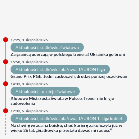
17:29, 8. sierpnia 2026
Aktualności
, 
siatkówka światowa
Za granicą uderzają w polskiego trenera! Ukrainka go broni
15:50, 8. sierpnia 2026
Aktualności
, 
siatkówka plażowa
, 
TAURON Liga
Grand Prix PGE: Jedni zaskoczyli, drudzy poniżej oczekiwań
14:33, 8. sierpnia 2026
Aktualności
, 
turnieje światowe
Klubowe Mistrzosta Świata w Polsce. Trener nie kryje
zadowolenia
12:33, 6. sierpnia 2026
Aktualności
, 
siatkówka plażowa
, 
TAURON 1. Liga kobiet
Na chwilę wraca na boisko, choć karierę zakończyła już w
wieku 26 lat. „Siatkówka przestała dawać mi radość”