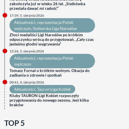
zakończyła już w wieku 26 lat. „Siatkówka
przestała dawać mi radość”
17:39, 5. sierpnia 2026
Aktualności
, 
reprezentacja Polski
mężczyzn
, 
Siatkarska Liga Narodów
Złoci medaliści Ligi Narodów po krótkim
odpoczynku wrócą do przygotowań. „Cały czas
jesteśmy głodni wygrywania”
12:26, 5. sierpnia 2026
Aktualności
, 
reprezentacja Polski
mężczyzn
Tomasz Fornal o krótkim wolnym. Okazja do
zadbania o zdrowie i spotkań
00:41, 4. sierpnia 2026
Aktualności
, 
Tauron Liga Kobiet
Kluby TAURON Ligi Kobiet rozpoczęły
przygotowania do nowego sezonu. Jest kilka
braków
TOP 5