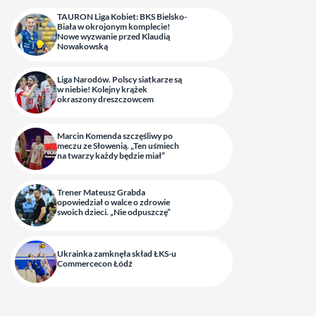
TAURON Liga Kobiet: BKS Bielsko-
Biała w okrojonym komplecie!
Nowe wyzwanie przed Klaudią
Nowakowską
Liga Narodów. Polscy siatkarze są
w niebie! Kolejny krążek
okraszony dreszczowcem
Marcin Komenda szczęśliwy po
meczu ze Słowenią. „Ten uśmiech
na twarzy każdy będzie miał”
Trener Mateusz Grabda
opowiedział o walce o zdrowie
swoich dzieci. „Nie odpuszczę”
Ukrainka zamknęła skład ŁKS-u
Commercecon Łódź