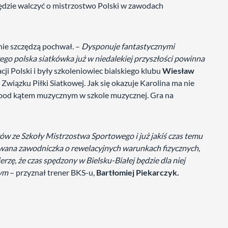
będzie walczyć o mistrzostwo Polski w zawodach
nie szczędzą pochwał. –
Dysponuje fantastycznymi
rego polska siatkówka już w niedalekiej przyszłości powinna
ji Polski i były szkoleniowiec bialskiego klubu
Wiesław
Związku Piłki Siatkowej. Jak się okazuje Karolina ma nie
się pod kątem muzycznym w szkole muzycznej. Gra na
ów ze Szkoły Mistrzostwa Sportowego i już jakiś czas temu
towana zawodniczka o rewelacyjnych warunkach fizycznych,
ierzę, że czas spędzony w Bielsku-Białej będzie dla niej
wym
– przyznał trener BKS-u,
Bartłomiej Piekarczyk.