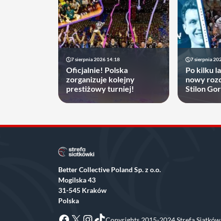
7 sierpnia 2026 14:18
7 sierpnia 20
Oficjalnie! Polska
Po kilku l
zorganizuje kolejny
nowy rozd
prestiżowy turniej!
Stilon Go
zyskać
Better Collective Poland Sp. z o.o.
Mogilska 43
31-545 Kraków
Polska
Facebook
X
Instagram
TikTok
Copyrights 2015-2024 Strefa Siatkówk