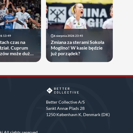
26 13:49
6 sierpnia 2026 23:45
atach czas na
Zmiana za sterami Sokoła
ział. Cuprum
Mogilno! W kasie będzie
rzów może dużo
już porządek?
Better Collective A/S
Sankt Annæ Plads 28
1250 København K, Denmark (DK)
i All rights reserved