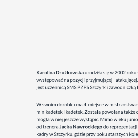
Karolina Drużkowska
urodziła się w 2002 roku
występować na pozycji przyjmującej i atakujące
jest uczennicą SMS PZPS Szczyrk i zawodniczką E
W swoim dorobku ma 4. miejsce w mistrzostwach 
minikadetek i kadetek. Została powołana także do
mogła w niej jeszcze wystąpić. Mimo wieku jun
od trenera
Jacka Nawrockiego
do reprezentacji
kadry w Szczyrku, gdzie przy boku starszych kol