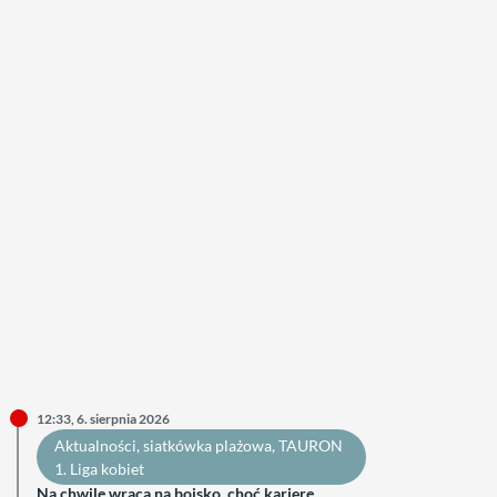
12:33, 6. sierpnia 2026
Aktualności
, 
siatkówka plażowa
, 
TAURON
1. Liga kobiet
Na chwilę wraca na boisko, choć karierę