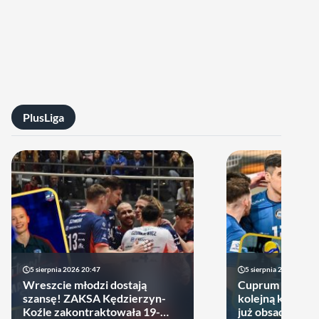
PlusLiga
5 sierpnia 2026 20:47
5 sierpnia 2026 14:44
Wreszcie młodzi dostają
Cuprum Stilon 
szansę! ZAKSA Kędzierzyn-
kolejną kartę! P
Koźle zakontraktowała 19-
już obsadzona