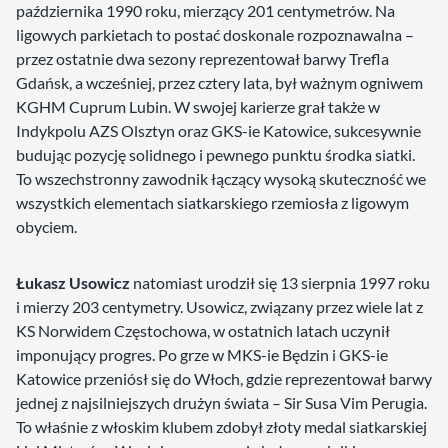
października 1990 roku, mierzący 201 centymetrów. Na
ligowych parkietach to postać doskonale rozpoznawalna –
przez ostatnie dwa sezony reprezentował barwy Trefla
Gdańsk, a wcześniej, przez cztery lata, był ważnym ogniwem
KGHM Cuprum Lubin. W swojej karierze grał także w
Indykpolu AZS Olsztyn oraz GKS-ie Katowice, sukcesywnie
budując pozycję solidnego i pewnego punktu środka siatki.
To wszechstronny zawodnik łączący wysoką skuteczność we
wszystkich elementach siatkarskiego rzemiosła z ligowym
obyciem.
Łukasz Usowicz
natomiast urodził się 13 sierpnia 1997 roku
i mierzy 203 centymetry. Usowicz, związany przez wiele lat z
KS Norwidem Częstochowa, w ostatnich latach uczynił
imponujący progres. Po grze w MKS-ie Będzin i GKS-ie
Katowice przeniósł się do Włoch, gdzie reprezentował barwy
jednej z najsilniejszych drużyn świata – Sir Susa Vim Perugia.
To właśnie z włoskim klubem zdobył złoty medal siatkarskiej