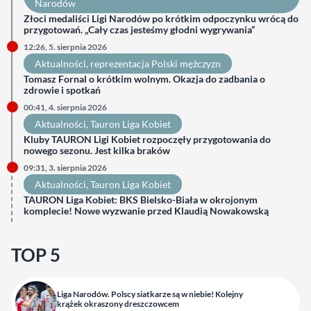
Narodów
Złoci medaliści Ligi Narodów po krótkim odpoczynku wrócą do
przygotowań. „Cały czas jesteśmy głodni wygrywania”
12:26, 5. sierpnia 2026
Aktualności
, 
reprezentacja Polski mężczyzn
Tomasz Fornal o krótkim wolnym. Okazja do zadbania o
zdrowie i spotkań
00:41, 4. sierpnia 2026
Aktualności
, 
Tauron Liga Kobiet
Kluby TAURON Ligi Kobiet rozpoczęły przygotowania do
nowego sezonu. Jest kilka braków
09:31, 3. sierpnia 2026
Aktualności
, 
Tauron Liga Kobiet
TAURON Liga Kobiet: BKS Bielsko-Biała w okrojonym
komplecie! Nowe wyzwanie przed Klaudią Nowakowską
TOP 5
Liga Narodów. Polscy siatkarze są w niebie! Kolejny
krążek okraszony dreszczowcem