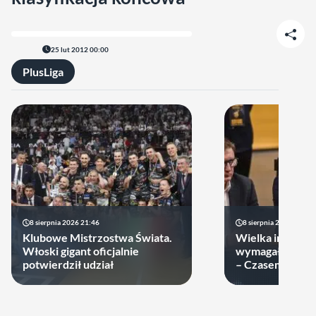
25 lut 2012 00:00
PlusLiga
8 sierpnia 2026 21:46
8 sierpnia 2026 19:22
Klubowe Mistrzostwa Świata.
Wielka impreza
Włoski gigant oficjalnie
wymagała wielk
potwierdził udział
– Czasem warto
swoje ręce