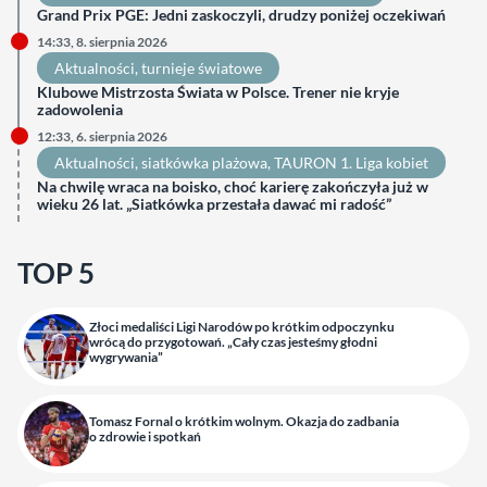
Grand Prix PGE: Jedni zaskoczyli, drudzy poniżej oczekiwań
14:33, 8. sierpnia 2026
Aktualności
, 
turnieje światowe
Klubowe Mistrzosta Świata w Polsce. Trener nie kryje
zadowolenia
12:33, 6. sierpnia 2026
Aktualności
, 
siatkówka plażowa
, 
TAURON 1. Liga kobiet
Na chwilę wraca na boisko, choć karierę zakończyła już w
wieku 26 lat. „Siatkówka przestała dawać mi radość”
TOP 5
Złoci medaliści Ligi Narodów po krótkim odpoczynku
wrócą do przygotowań. „Cały czas jesteśmy głodni
wygrywania”
Tomasz Fornal o krótkim wolnym. Okazja do zadbania
o zdrowie i spotkań