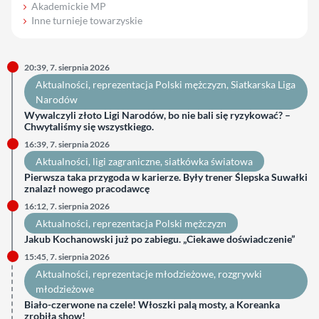
Akademickie MP
Inne turnieje towarzyskie
20:39, 7. sierpnia 2026
Aktualności
, 
reprezentacja Polski mężczyzn
, 
Siatkarska Liga
Narodów
Wywalczyli złoto Ligi Narodów, bo nie bali się ryzykować? –
Chwytaliśmy się wszystkiego.
16:39, 7. sierpnia 2026
Aktualności
, 
ligi zagraniczne
, 
siatkówka światowa
Pierwsza taka przygoda w karierze. Były trener Ślepska Suwałki
znalazł nowego pracodawcę
16:12, 7. sierpnia 2026
Aktualności
, 
reprezentacja Polski mężczyzn
Jakub Kochanowski już po zabiegu. „Ciekawe doświadczenie”
15:45, 7. sierpnia 2026
Aktualności
, 
reprezentacje młodzieżowe
, 
rozgrywki
młodzieżowe
Biało-czerwone na czele! Włoszki palą mosty, a Koreanka
zrobiła show!