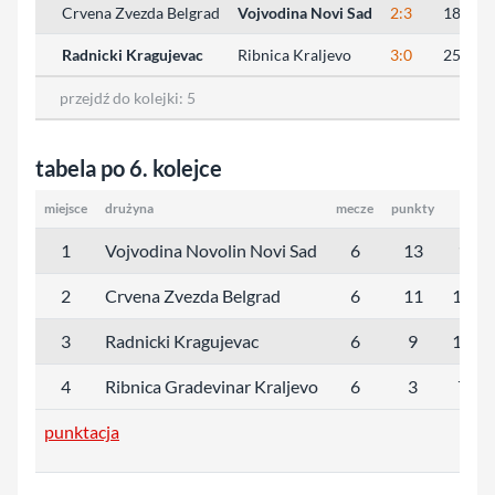
Crvena Zvezda Belgrad
Vojvodina Novi Sad
2:3
18:25, 
Radnicki Kragujevac
Ribnica Kraljevo
3:0
25:17, 
przejdź do kolejki:
5
tabela po 6. kolejce
miejsce
drużyna
mecze
punkty
sety
1
Vojvodina Novolin Novi Sad
6
13
16:8
2
Crvena Zvezda Belgrad
6
11
13:1
3
Radnicki Kragujevac
6
9
10:1
4
Ribnica Gradevinar Kraljevo
6
3
7:17
punktacja