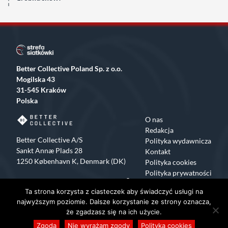
Better Collective Poland Sp. z o.o.
Mogilska 43
31-545 Kraków
Polska
O nas
Redakcja
Better Collective A/S
Polityka wydawnicza
Sankt Annæ Plads 28
Kontakt
1250 København K, Denmark (DK)
Polityka cookies
Polityka prywatności
Facebook
X
Instagram
TikTok
Ta strona korzysta z ciasteczek aby świadczyć usługi na
Copyrights 2015-2024 Strefa Siatkówki All rights reserved
najwyższym poziomie. Dalsze korzystanie ze strony oznacza,
że zgadzasz się na ich użycie.
Zgoda
Nie wyrażam zgody
Polityka cookies