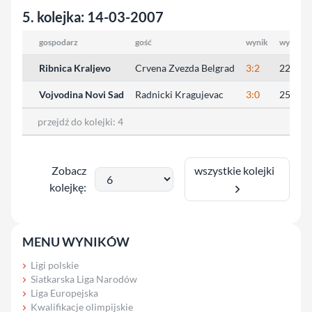
5. kolejka: 14-03-2007
gospodarz
gość
wynik
wyniki s
Ribnica Kraljevo
Crvena Zvezda Belgrad
3:2
22:25, 
Vojvodina Novi Sad
Radnicki Kragujevac
3:0
25:23, 
przejdź do kolejki:
4
wszystkie kolejki
Zobacz
kolejkę:
MENU WYNIKÓW
Ligi polskie
Siatkarska Liga Narodów
Liga Europejska
Kwalifikacje olimpijskie