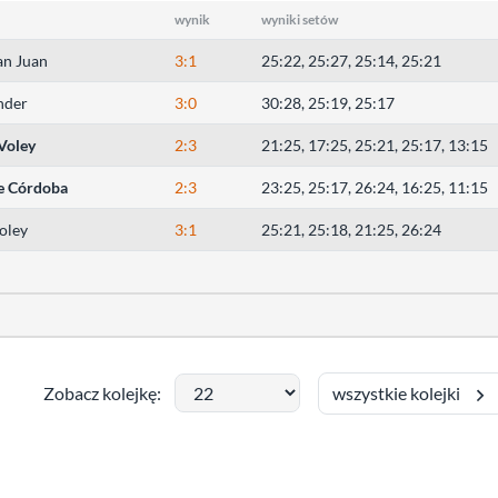
wynik
wyniki setów
an Juan
3:1
25:22, 25:27, 25:14, 25:21
nder
3:0
30:28, 25:19, 25:17
 Voley
2:3
21:25, 17:25, 25:21, 25:17, 13:15
e Córdoba
2:3
23:25, 25:17, 26:24, 16:25, 11:15
oley
3:1
25:21, 25:18, 21:25, 26:24
wszystkie kolejki
Zobacz kolejkę: