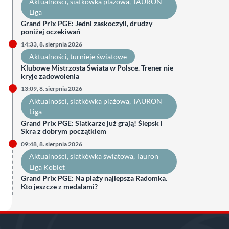
Aktualności
, 
siatkówka plażowa
, 
TAURON
Liga
Grand Prix PGE: Jedni zaskoczyli, drudzy
poniżej oczekiwań
14:33, 8. sierpnia 2026
Aktualności
, 
turnieje światowe
Klubowe Mistrzosta Świata w Polsce. Trener nie
kryje zadowolenia
13:09, 8. sierpnia 2026
Aktualności
, 
siatkówka plażowa
, 
TAURON
Liga
Grand Prix PGE: Siatkarze już grają! Ślepsk i
Skra z dobrym początkiem
09:48, 8. sierpnia 2026
Aktualności
, 
siatkówka światowa
, 
Tauron
Liga Kobiet
Grand Prix PGE: Na plaży najlepsza Radomka.
Kto jeszcze z medalami?