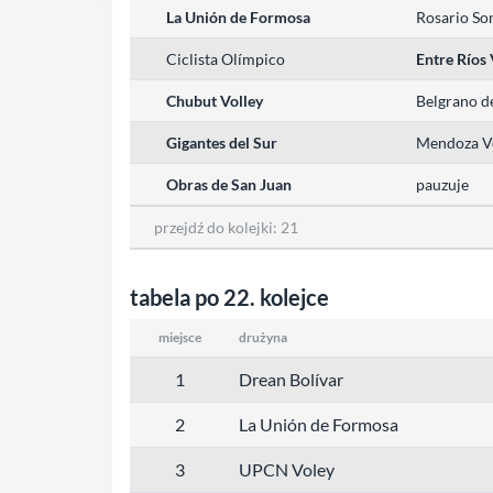
La Unión de Formosa
Rosario So
Ciclista Olímpico
Entre Ríos
Chubut Volley
Belgrano d
Gigantes del Sur
Mendoza V
Obras de San Juan
pauzuje
przejdź do kolejki:
21
tabela po 22. kolejce
miejsce
drużyna
1
Drean Bolívar
2
La Unión de Formosa
3
UPCN Voley