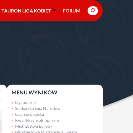
Search
TAURON LIGA KOBIET
FORUM
MENU WYNIKÓW
Ligi polskie
Siatkarska Liga Narodów
Liga Europejska
Kwalifikacje olimpijskie
Mistrzostwa Europy
Młodzieżowe Mistrzostwa Świata