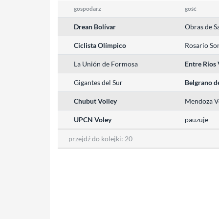
gospodarz
gość
Drean Bolívar
Obras de S
Ciclista Olímpico
Rosario So
La Unión de Formosa
Entre Ríos
Gigantes del Sur
Belgrano d
Chubut Volley
Mendoza V
UPCN Voley
pauzuje
przejdź do kolejki:
20