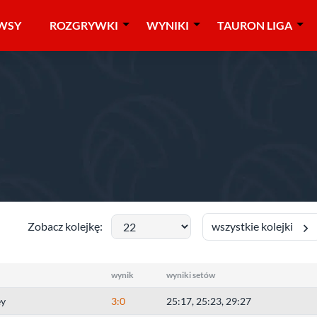
WSY
ROZGRYWKI
WYNIKI
TAURON LIGA
wszystkie kolejki
Zobacz kolejkę:
wynik
wyniki setów
ey
3:0
25:17, 25:23, 29:27