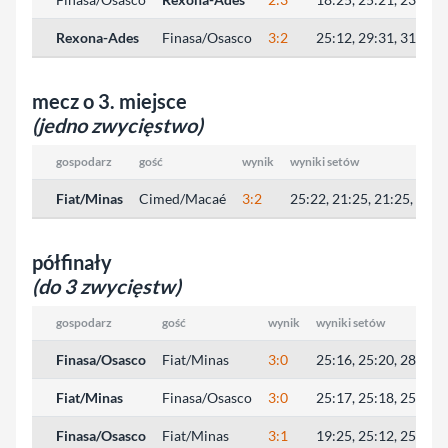
Rexona-Ades
Finasa/Osasco
3:2
25:12, 29:31, 31:33, 
mecz o 3. miejsce
(jedno zwycięstwo)
gospodarz
gość
wynik
wyniki setów
Fiat/Minas
Cimed/Macaé
3:2
25:22, 21:25, 21:25, 25:2
półfinały
(do 3 zwycięstw)
gospodarz
gość
wynik
wyniki setów
Finasa/Osasco
Fiat/Minas
3:0
25:16, 25:20, 28:26
Fiat/Minas
Finasa/Osasco
3:0
25:17, 25:18, 25:21
Finasa/Osasco
Fiat/Minas
3:1
19:25, 25:12, 25:22, 