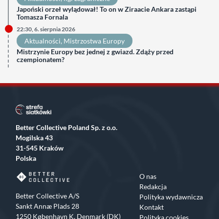
Japoński orzeł wylądował! To on w Ziraacie Ankara zastąpi
Tomasza Fornala
22:30, 6. sierpnia 2026
Aktualności
, 
Mistrzostwa Europy
Mistrzynie Europy bez jednej z gwiazd. Zdąży przed
czempionatem?
Better Collective Poland Sp. z o.o.
Mogilska 43
31-545 Kraków
Polska
O nas
Redakcja
Better Collective A/S
Polityka wydawnicza
Sankt Annæ Plads 28
Kontakt
1250 København K, Denmark (DK)
Polityka cookies