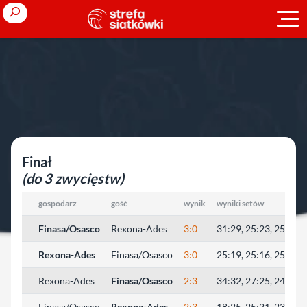
Przejdź
Search
do
treści
Strona główna
»
Ligi zagraniczne
»
sezon 2006/2007
»
Brazylia (K)
Brazylia (K)
Finał
(do 3 zwycięstw)
gospodarz
gość
wynik
wyniki setów
Finasa/Osasco
Rexona-Ades
3:0
31:29, 25:23, 25:21
Rexona-Ades
Finasa/Osasco
3:0
25:19, 25:16, 25:23
Rexona-Ades
Finasa/Osasco
2:3
34:32, 27:25, 24:26, 
Finasa/Osasco
Rexona-Ades
2:3
18:25, 25:21, 23:25, 