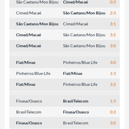
São Caetano/Mon Bijou
Cimed/Macaé
0:3
21
Cimed/Macaé
São Caetano/Mon Bijou
2:3
26
São Caetano/Mon Bijou
Cimed/Macaé
3:1
25
Cimed/Macaé
São Caetano/Mon Bijou
3:2
26
Cimed/Macaé
São Caetano/Mon Bijou
3:0
25
Fiat/Minas
Pinheiros/Blue Life
3:0
25
Pinheiros/Blue Life
Fiat/Minas
1:3
25
Fiat/Minas
Pinheiros/Blue Life
3:2
25
Finasa/Osasco
BrasilTelecom
1:3
27
BrasilTelecom
Finasa/Osasco
0:3
20
Finasa/Osasco
BrasilTelecom
3:0
25