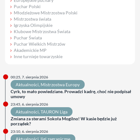
Europejskie puchary
Puchar Polski
Młodzieżowe Mistrzostwa Polski
Mistrzostwa świata
Igrzyska Olimpijskie
Klubowe Mistrzostwa Świata
Puchar Świata
Puchar Wielkich Mistrzów
Akademickie MP
Inne turnieje towarzyskie
00:25, 7. sierpnia 2026
Aktualności
, 
Mistrzostwa Europy
Cyrk, to mało powiedziane. Prowadzi kadrę, choć nie podpisał
umowy
23:45, 6. sierpnia 2026
Aktualności
, 
TAURON Liga
Zmiana za sterami Sokoła Mogilno! W kasie będzie już
porządek?
23:10, 6. sierpnia 2026
Aktualności
, 
ligi zagraniczne