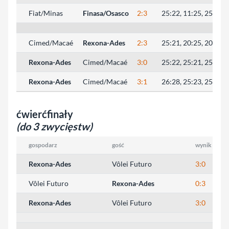
Fiat/Minas
Finasa/Osasco
2:3
25:22, 11:25, 25:21, 
Cimed/Macaé
Rexona-Ades
2:3
25:21, 20:25, 20:25, 
Rexona-Ades
Cimed/Macaé
3:0
25:22, 25:21, 25:19
Rexona-Ades
Cimed/Macaé
3:1
26:28, 25:23, 25:19, 
ćwierćfinały
(do 3 zwycięstw)
gospodarz
gość
wynik
wyn
Rexona-Ades
Vôlei Futuro
3:0
25
Vôlei Futuro
Rexona-Ades
0:3
13
Rexona-Ades
Vôlei Futuro
3:0
25