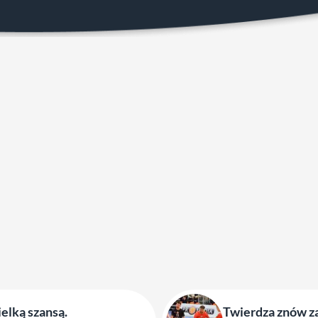
elką szansą.
Twierdza znów za