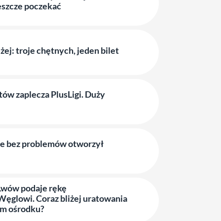
jeszcze poczekać
iżej: troje chętnych, jeden bilet
tów zaplecza PlusLigi. Duży
e bez problemów otworzył
Lwów podaje rękę
ęglowi. Coraz bliżej uratowania
ym ośrodku?