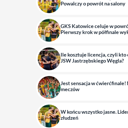
Powalczy o powrót na salony
GKS Katowice celuje w powrót
Pierwszy krok w półfinale wy
Ile kosztuje licencja, czyli kt
JSW Jastrzębskiego Węgla?
Jest sensacja w ćwierćfinale! 
meczów
W końcu wszystko jasne. Lider
złudzeń