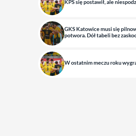
KPS się postawił, ale niespodz
GKS Katowice musi się pilnow
potwora. Dół tabeli bez zasko
W ostatnim meczu roku wygra