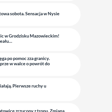
towa sobota. Sensacja w Nysie
ic w Grodzisku Mazowieckim!
ideału…
ga po pomoc zza granicy.
prze w walce o powrót do
iałają. Pierwsze ruchy u
atowice zrzucony z tronu. Zmiana