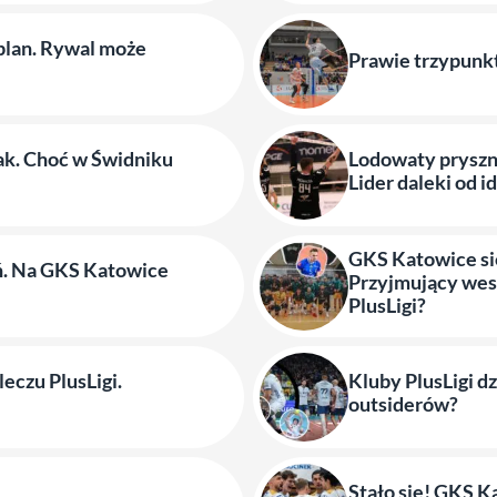
plan. Rywal może
Prawie trzypunk
e
ak. Choć w Świdniku
Lodowaty pryszn
Lider daleki od 
GKS Katowice się
ń. Na GKS Katowice
Przyjmujący wes
PlusLigi?
eczu PlusLigi.
Kluby PlusLigi dz
outsiderów?
Stało się! GKS K