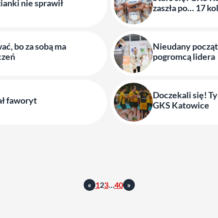
ianki nie sprawił
zaszła po… 17 ko
ać, bo za sobą ma
Nieudany począt
czeń
pogromcą lidera
Doczekali się! Ty
ł faworyt
GKS Katowice
«
1
2
3
…
40
»