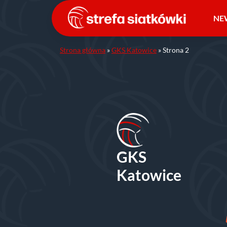
Przejdź
do
NE
treści
Strona główna
»
GKS Katowice
»
Strona 2
GKS
Katowice
SKIEGO WĘGLA?