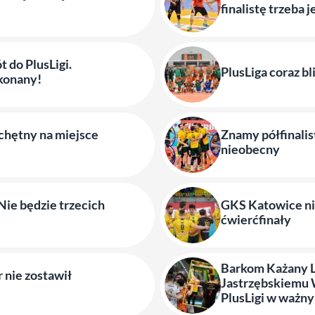
finalistę trzeba 
 do PlusLigi.
PlusLiga coraz bl
konany!
o chętny na miejsce
Znamy półfinalis
nieobecny
Nie będzie trzecich
GKS Katowice ni
ćwierćfinały
Barkom Każany 
 nie zostawił
Jastrzębskiemu W
PlusLigi w ważn