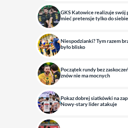
GKS Katowice realizuje swój 
mieć pretensje tylko do siebi
Niespodzianki? Tym razem br
było blisko
Początek rundy bez zaskocze
znów nie ma mocnych
Pokaz dobrej siatkówki na zapl
Nowy-stary lider atakuje