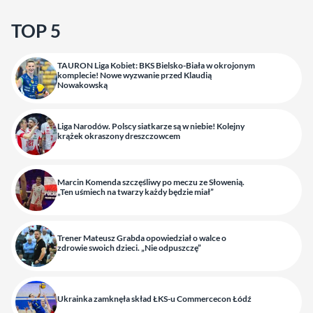
TOP 5
TAURON Liga Kobiet: BKS Bielsko-Biała w okrojonym
komplecie! Nowe wyzwanie przed Klaudią
Nowakowską
Liga Narodów. Polscy siatkarze są w niebie! Kolejny
krążek okraszony dreszczowcem
Marcin Komenda szczęśliwy po meczu ze Słowenią.
„Ten uśmiech na twarzy każdy będzie miał”
Trener Mateusz Grabda opowiedział o walce o
zdrowie swoich dzieci. „Nie odpuszczę”
Ukrainka zamknęła skład ŁKS-u Commercecon Łódź