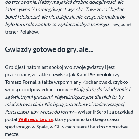
do trenowania. Każdy ma jakieś drobne dolegliwości, ale
intensywność treningów jest wysoka. Zawsze coś będzie
boleć i dokuczać, ale nie dzieje się nic, czego nie można by
było kontrolować lub co wykluczałoby z treningu
– wyjaśnił
trener Polaków.
Gwiazdy gotowe do gry, ale…
Grbić jest natomiast spokojny o swoje gwiazdy i jest
przekonany, że takie nazwiska jak
Kamil Semeniuk
czy
Tomasz Fornal
, a także wspomniany Kochanowski, szybko
wrócą do odpowiedniej formy.
– Mają duże doświadczenie i
są świetnymi graczami. Najważniejsze jest dla nich to, by
mieć zdrowe ciała. Nie będą potrzebować nadzwyczajnej
ilości czasu, aby wrócić do formy
– wyjaśnił Serb i za przykład
podał
Wilfredo Leona
, który pomimo krótkiego czasu
spędzonego w Spale, w Gliwicach zagrał bardzo dobre dwa
mecze.