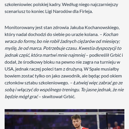
szkoleniowiec polskiej kadry. Według niego najczarniejszy
scenariusz to koniec Ligi Narodów dla Firleja.
Monitorowany jest stan zdrowia Jakuba Kochanowskiego,
który nadal dochodzi do siebie po urazie kolana.
– Kochan
wraca do formy, bo nie robił żadnych ciężarów od miesięcy;
myślę, że od marca. Potrzebuje czasu. Kwestia dyspozycji to
jednak część, która martwi mnie najmniej
– podkreślił Grbić i
dodał, że środkowy bloku na pewno nie zagra na turnieju w
USA, jednak raczej poleci tam z drużyną. W Spale musiałby
bowiem zostać tylko on jako zawodnik, ale będąc
pod okiem
członków sztabu szkoleniowego.
– Łatwiej więc zabrać go ze
sobą i włączyć do wspólnego treningu. To jasne jednak, że nie
będzie mógł grać
– skwitował Grbić.