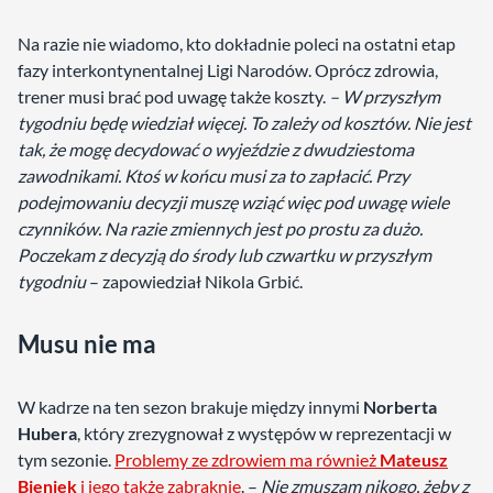
Na razie nie wiadomo, kto dokładnie poleci na ostatni etap
fazy interkontynentalnej Ligi Narodów. Oprócz zdrowia,
trener musi brać pod uwagę także koszty.
– W przyszłym
tygodniu będę wiedział więcej. To zależy od kosztów. Nie jest
tak, że mogę decydować o wyjeździe z dwudziestoma
zawodnikami. Ktoś w końcu musi za to zapłacić. Przy
podejmowaniu decyzji muszę wziąć więc pod uwagę wiele
czynników. Na razie zmiennych jest po prostu za dużo.
Poczekam z decyzją do środy lub czwartku w przyszłym
tygodniu
– zapowiedział Nikola Grbić.
Musu nie ma
W kadrze na ten sezon brakuje między innymi
Norberta
Hubera
, który zrezygnował z występów w reprezentacji w
tym sezonie.
Problemy ze zdrowiem ma również
Mateusz
Bieniek
i jego także zabraknie
. –
Nie zmuszam nikogo, żeby z