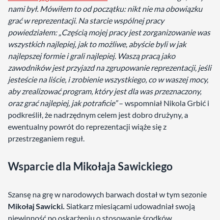
nami był. Mówiłem to od początku: nikt nie ma obowiązku
grać w reprezentacji. Na starcie wspólnej pracy
powiedziałem: „Częścią mojej pracy jest zorganizowanie was
wszystkich najlepiej, jak to możliwe, abyście byli w jak
najlepszej formie i grali najlepiej. Waszą pracą jako
zawodników jest przyjazd na zgrupowanie reprezentacji, jeśli
jesteście na liście, i zrobienie wszystkiego, co w waszej mocy,
aby zrealizować program, który jest dla was przeznaczony,
oraz grać najlepiej, jak potraficie”
– wspomniał Nikola Grbić i
podkreślił, że nadrzędnym celem jest dobro drużyny, a
ewentualny powrót do reprezentacji wiąże się z
przestrzeganiem reguł.
Wsparcie dla Mikołaja Sawickiego
Szansę na grę w narodowych barwach dostał w tym sezonie
Mikołaj Sawicki.
Siatkarz miesiącami udowadniał swoją
niewinność po oskarżeniu o stosowanie środków