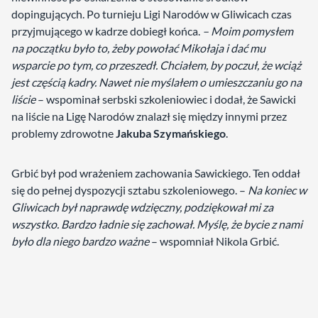
dopingujących. Po turnieju Ligi Narodów w Gliwicach czas
przyjmującego w kadrze dobiegł końca.
– Moim pomysłem
na początku było to, żeby powołać Mikołaja i dać mu
wsparcie po tym, co przeszedł. Chciałem, by poczuł, że wciąż
jest częścią kadry. Nawet nie myślałem o umieszczaniu go na
liście
– wspominał serbski szkoleniowiec i dodał, że Sawicki
na liście na Ligę Narodów znalazł się między innymi przez
problemy zdrowotne
Jakuba Szymańskiego
.
Grbić był pod wrażeniem zachowania Sawickiego. Ten oddał
się do pełnej dyspozycji sztabu szkoleniowego. –
Na koniec w
Gliwicach był naprawdę wdzięczny, podziękował mi za
wszystko. Bardzo ładnie się zachował. Myślę, że bycie z nami
było dla niego bardzo ważne
– wspomniał Nikola Grbić.