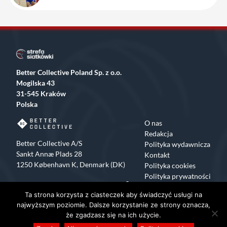
Better Collective Poland Sp. z o.o.
Mogilska 43
31-545 Kraków
Polska
O nas
Redakcja
Better Collective A/S
Polityka wydawnicza
Sankt Annæ Plads 28
Kontakt
1250 København K, Denmark (DK)
Polityka cookies
Polityka prywatności
Facebook
X
Instagram
TikTok
Ta strona korzysta z ciasteczek aby świadczyć usługi na
Copyrights 2015-2024 Strefa Siatkówki All rights reserved
najwyższym poziomie. Dalsze korzystanie ze strony oznacza,
że zgadzasz się na ich użycie.