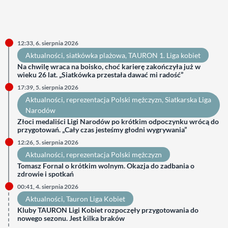
12:33, 6. sierpnia 2026
Aktualności
, 
siatkówka plażowa
, 
TAURON 1. Liga kobiet
Na chwilę wraca na boisko, choć karierę zakończyła już w
wieku 26 lat. „Siatkówka przestała dawać mi radość”
17:39, 5. sierpnia 2026
Aktualności
, 
reprezentacja Polski mężczyzn
, 
Siatkarska Liga
Narodów
Złoci medaliści Ligi Narodów po krótkim odpoczynku wrócą do
przygotowań. „Cały czas jesteśmy głodni wygrywania”
12:26, 5. sierpnia 2026
Aktualności
, 
reprezentacja Polski mężczyzn
Tomasz Fornal o krótkim wolnym. Okazja do zadbania o
zdrowie i spotkań
00:41, 4. sierpnia 2026
Aktualności
, 
Tauron Liga Kobiet
Kluby TAURON Ligi Kobiet rozpoczęły przygotowania do
nowego sezonu. Jest kilka braków