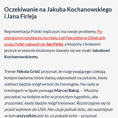
Oczekiwanie na Jakuba Kochanowskiego
i Jana Firleja
Reprezentacja Polski mężczyzn ma swoje problemy.
Po
pierwszym spotkaniu turnieju Ligi Narodów w Gliwicach
urazu łydki nabawił się
Jan Firlej
, a kłopoty z kolanem
jeszcze w sezonie klubowym dawały się we znaki
Jakubowi
Kochanowskiemu
.
Trener
Nikola Grbić
przyznał, że rozgrywającego czekają
kolejne badania, które dadzą odpowiedź na pytanie, kiedy
siatkarz będzie mógł wrócić do treningów. Na razie w
treningach w Spale pomaga
Marcel Bakaj
. –
Musimy
poczekać na kolejne echo w przyszłym tygodniu, aby
zrozumieć, kiedy będzie mógł trenować. Rozstrzygnie się to
przed wylotem do USA. Nie czuje jednak bólu, ale ważniejsze
w tym
wszystkim
jest to, co pokaże echo
– przyznał