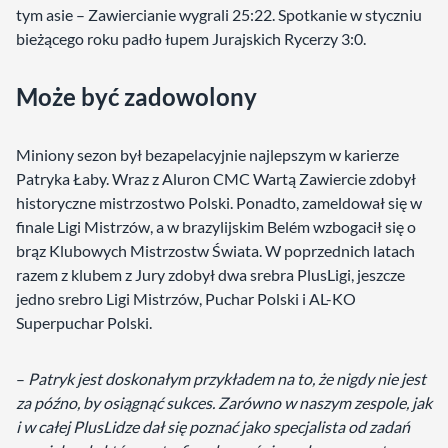
tym asie – Zawiercianie wygrali 25:22. Spotkanie w styczniu
bieżącego roku padło łupem Jurajskich Rycerzy 3:0.
Może być zadowolony
Miniony sezon był bezapelacyjnie najlepszym w karierze
Patryka Łaby. Wraz z Aluron CMC Wartą Zawiercie zdobył
historyczne mistrzostwo Polski. Ponadto, zameldował się w
finale Ligi Mistrzów, a w brazylijskim Belém wzbogacił się o
brąz Klubowych Mistrzostw Świata. W poprzednich latach
razem z klubem z Jury zdobył dwa srebra PlusLigi, jeszcze
jedno srebro Ligi Mistrzów, Puchar Polski i AL-KO
Superpuchar Polski.
–
Patryk jest doskonałym przykładem na to, że nigdy nie jest
za późno, by osiągnąć sukces. Zarówno w naszym zespole, jak
i w całej PlusLidze dał się poznać jako specjalista od zadań