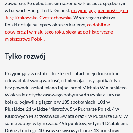
Zawiercie. Po debiutanckim sezonie w PlusLidze spędzonym
w barwach Energi Trefla Gdańsk
przyjmujący przeniósł się na
Jurę Krakowsko-Częstochowską.
W szeregach mistrza
Polski notuje najlepszy okres w karierze,
co dobitnie
potwierdził w maju tego roku, sięgając po historyczne
mistrzostwo Polski.
Tylko rozwój
Przyjmujący w ostatnich czterech latach niejednokrotnie
udowadniał swoją wartość, odmieniając losy spotkań. Nie
bez powodu zyskał miano tajnej broni Michała Winiarskiego.
W okresie dotychczasowego pobytu w drużynie z Jury na
boisku pojawił się łącznie w 135 spotkaniach: 101 w
PlusLidze, 21 w Lidze Mistrzów, 5 w Pucharze Polski, 4 w
Klubowych Mistrzostwach Świata oraz 4 w Pucharze CEV. W
sumie zdobył w tym czasie 495 punktów, w tym 412 atakiem.
Dołożył do tego 40 asów serwisowych oraz 43 punktowe