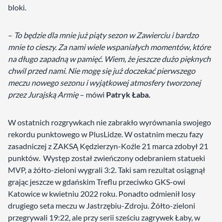
bloki.
–
To będzie dla mnie już piąty sezon w Zawierciu i bardzo
mnie to cieszy. Za nami wiele wspaniałych momentów, które
na długo zapadną w pamięć. Wiem, że jeszcze dużo pięknych
chwil przed nami. Nie mogę się już doczekać pierwszego
meczu nowego sezonu i wyjątkowej atmosfery tworzonej
przez Jurajską Armię
– mówi
Patryk Łaba.
W ostatnich rozgrywkach nie zabrakło wyrównania swojego
rekordu punktowego w PlusLidze. W ostatnim meczu fazy
zasadniczej z ZAKSĄ Kędzierzyn-Koźle 21 marca zdobył 21
punktów. Występ został zwieńczony odebraniem statueki
MVP, a żółto-zieloni wygrali 3:2. Taki sam rezultat osiągnął
grając jeszcze w gdańskim Treflu przeciwko GKS-owi
Katowice w kwietniu 2022 roku. Ponadto odmienił losy
drugiego seta meczu w Jastrzębiu-Zdroju. Żółto-zieloni
przegrywali 19:22, ale przy serii sześciu zagrywek Łaby, w