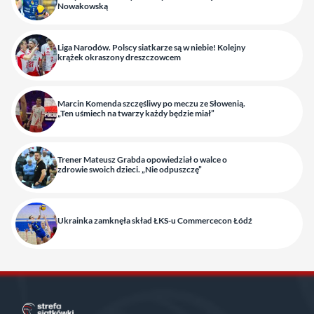
Nowakowską
Liga Narodów. Polscy siatkarze są w niebie! Kolejny
krążek okraszony dreszczowcem
Marcin Komenda szczęśliwy po meczu ze Słowenią.
„Ten uśmiech na twarzy każdy będzie miał”
Trener Mateusz Grabda opowiedział o walce o
zdrowie swoich dzieci. „Nie odpuszczę”
Ukrainka zamknęła skład ŁKS-u Commercecon Łódź