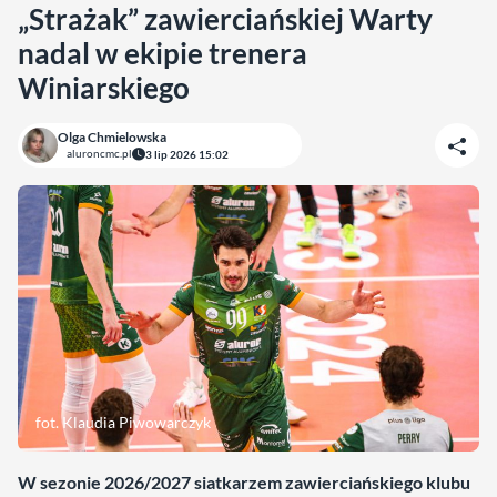
„Strażak” zawierciańskiej Warty
nadal w ekipie trenera
Winiarskiego
Olga Chmielowska
aluroncmc.pl
3 lip 2026 15:02
fot. Klaudia Piwowarczyk
W sezonie 2026/2027 siatkarzem zawierciańskiego klubu