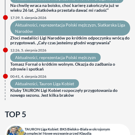
Na chwilę wraca na boisko, choć karierę zakończyła już w
wieku 26 lat. „Siatkówka przestała dawać mi radość”
17:39, 5. sierpnia 2026
Aktualności
, 
reprezentacja Polski mężczyzn
, 
Siatkarska Liga
Narodów
Złoci medaliści Ligi Narodów po krótkim odpoczynku wrócą do
przygotowań. „Cały czas jesteśmy głodni wygrywania”
12:26, 5. sierpnia 2026
Aktualności
, 
reprezentacja Polski mężczyzn
Tomasz Fornal o krótkim wolnym. Okazja do zadbania o
zdrowie i spotkań
00:41, 4. sierpnia 2026
Aktualności
, 
Tauron Liga Kobiet
Kluby TAURON Ligi Kobiet rozpoczęły przygotowania do
nowego sezonu. Jest kilka braków
TOP 5
TAURON Liga Kobiet: BKS Bielsko-Biała w okrojonym
komplecie! Nowe wyzwanie przed Klaudią