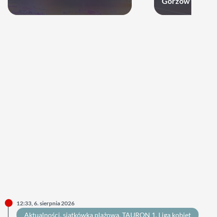
Gorzów może d
12:33, 6. sierpnia 2026
Aktualności
, 
siatkówka plażowa
, 
TAURON 1. Liga kobiet