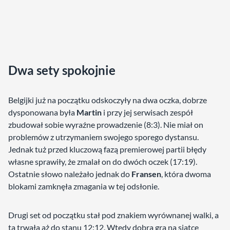
Dwa sety spokojnie
Belgijki już na początku odskoczyły na dwa oczka, dobrze
dysponowana była
Martin
i przy jej serwisach zespół
zbudował sobie wyraźne prowadzenie (8:3). Nie miał on
problemów z utrzymaniem swojego sporego dystansu.
Jednak tuż przed kluczową fazą premierowej partii błędy
własne sprawiły, że zmalał on do dwóch oczek (17:19).
Ostatnie słowo należało jednak do
Fransen
, która dwoma
blokami zamknęła zmagania w tej odsłonie.
Drugi set od początku stał pod znakiem wyrównanej walki, a
ta trwała aż do stanu 12:12. Wtedy dobra gra na siatce