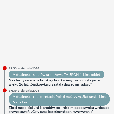
12:33, 6. sierpnia 2026
Aktualności
, 
siatkówka plażowa
, 
TAURON 1. Liga kobiet
Na chwilę wraca na boisko, choć karierę zakończyła już w
wieku 26 lat. „Siatkówka przestała dawać mi radość”
17:39, 5. sierpnia 2026
Aktualności
, 
reprezentacja Polski mężczyzn
, 
Siatkarska Liga
Narodów
Złoci medaliści Ligi Narodów po krótkim odpoczynku wrócą do
przygotowań. „Cały czas jesteśmy głodni wygrywania”