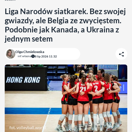
Liga Narodów siatkarek. Bez swojej
gwiazdy, ale Belgia ze zwycięstem.
Podobnie jak Kanada, a Ukraina z
jednym setem
Olga Chmielowska
inf. własna
8 lip 2026 11:32
fot. volleyball.world