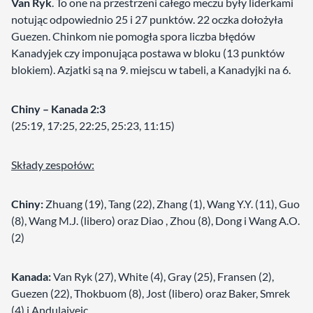
Van Ryk
. To one na przestrzeni całego meczu były liderkami
notując odpowiednio 25 i 27 punktów. 22 oczka dołożyła
Guezen. Chinkom nie pomogła spora liczba błędów
Kanadyjek czy imponująca postawa w bloku (13 punktów
blokiem). Azjatki są na 9. miejscu w tabeli, a Kanadyjki na 6.
Chiny – Kanada 2:3
(25:19, 17:25, 22:25, 25:23, 11:15)
Składy zespołów:
Chiny:
Zhuang (19), Tang (22), Zhang (1), Wang Y.Y. (11), Guo
(8), Wang M.J. (libero) oraz Diao , Zhou (8), Dong i Wang A.O.
(2)
Kanada:
Van Ryk (27), White (4), Gray (25), Fransen (2),
Guezen (22), Thokbuom (8), Jost (libero) oraz Baker, Smrek
(4) i Andulajveic