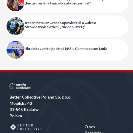
„Ten uśmiech na twarzy każdy będzie miał”
Trener Mateusz Grabda opowiedział o walce o
zdrowie swoich dzieci. „Nie odpuszczę”
Ukrainka zamknęła skład ŁKS-u Commercecon Łódź
Better Collective Poland Sp. z o.o.
Mogilska 43
31-545 Kraków
Polska
O nas
Redakcja