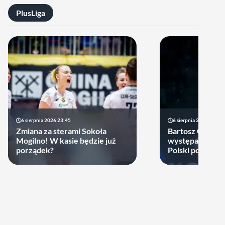
PlusLiga
6 sierpnia 2026 23:45
6 sierpnia 2026 17:40
Zmiana za sterami Sokoła
Bartosz Gomułk
Mogilno! W kasie będzie już
występach w re
porządek?
Polski podjął de
zagra w najbliż