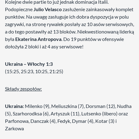
Kolejne dwie partie to już jednak dominacja Italii.
Podopieczne
Julio Velasco
zasłużenie zainkasowały komplet
punktów. Na uwagę zasługuje ich dobra dyspozycja w polu
zagrywki, na stronę rywalek posłały az 10 asów serwisowych,
a do tego postawiły aż 13 bloków. Niekwestionowaną liderką
była
Ekaterina Antropova
. Do 19 punktów w ofensywie
dołożyła 2 bloki i aż 4 asy serwisowe!
Ukraina – Włochy 1:3
(15:25, 25:23, 10:25, 21:25)
Składy zespołów:
Ukraina:
Milenko (9), Meliuszkina (7), Dorsman (12), Nudha
(5), Szarhorodksa (6), Artyszuk (11), Lutsenko (libero) oraz
Parfonowa, Danczak (4), Fedyk, Dymar (4), Kotar (3) i
Zarkowa