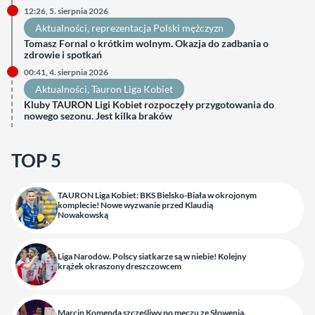
12:26, 5. sierpnia 2026
Aktualności
, 
reprezentacja Polski mężczyzn
Tomasz Fornal o krótkim wolnym. Okazja do zadbania o
zdrowie i spotkań
00:41, 4. sierpnia 2026
Aktualności
, 
Tauron Liga Kobiet
Kluby TAURON Ligi Kobiet rozpoczęły przygotowania do
nowego sezonu. Jest kilka braków
TOP 5
TAURON Liga Kobiet: BKS Bielsko-Biała w okrojonym
komplecie! Nowe wyzwanie przed Klaudią
Nowakowską
Liga Narodów. Polscy siatkarze są w niebie! Kolejny
krążek okraszony dreszczowcem
Marcin Komenda szczęśliwy po meczu ze Słowenią.