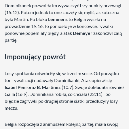
Dominikanek pozwoliła im wywalczyć trzy punkty przewagi
(15:12). Potem jednak to one zaczęły się mylić, a skuteczna
była Martin. Po bloku
Lemmens
to Belgia wyszła na
prowadzenie 19:16. To poniosło je w końcówce, rywalki
ponownie popełniały błędy, a atak
Demeyer
zakończył całą
partię.
Imponujący powrót
Losy spotkania odwróciły się w trzecim secie. Od początku
ton rywalizacji nadawały Dominikanki, Atak opierał się
Isabel P
e
ni
oraz
B. Martinez
(10:7). Swoje dokładała również
Galla (16:9). Dominikana robiła, co chciała (22:11) i po
błędzie zagrywki po drugiej stronie siatki przedłużyły losy
meczu.
Belgia rozpoczęła z animuszem kolejną partię, miała swoją