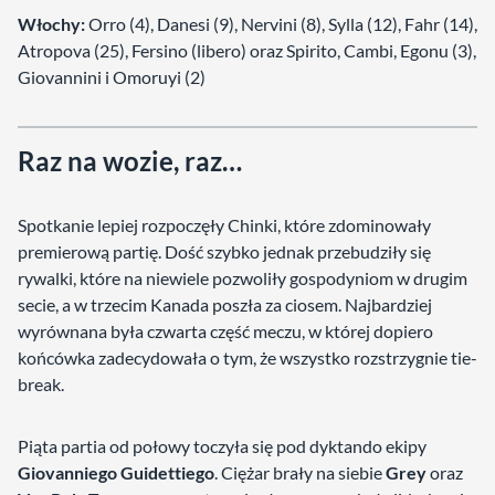
Włochy:
Orro (4), Danesi (9), Nervini (8), Sylla (12), Fahr (14),
Atropova (25), Fersino (libero) oraz Spirito, Cambi, Egonu (3),
Giovannini i Omoruyi (2)
Raz na wozie, raz…
Spotkanie lepiej rozpoczęły Chinki, które zdominowały
premierową partię. Dość szybko jednak przebudziły się
rywalki, które na niewiele pozwoliły gospodyniom w drugim
secie, a w trzecim Kanada poszła za ciosem. Najbardziej
wyrównana była czwarta część meczu, w której dopiero
końcówka zadecydowała o tym, że wszystko rozstrzygnie tie-
break.
Piąta partia od połowy toczyła się pod dyktando ekipy
Giovanniego Guidettiego
. Ciężar brały na siebie
Grey
oraz