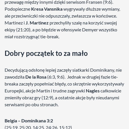
przewagę między innymi dzięki serwisom Fransen (9:6).
Podopieczne
Kresa Vansnika
wygrywały dłuższe wymiany,
ale przeciwniczki nie odpuszczały, zwłaszcza w końcówce.
Martinez i
J. Martinez
przechyliły szalę na korzyść swojej
ekipy (21:20), a po błędzie w ofensywie Demyer wszystko
miał rozstrzygnąć tie-break.
Dobry początek to za mało
Decydującą odsłonę lepiej zaczęły siatkarki Dominikany, nie
zawodziła
De la Rosa
(6:3, 9:6). Jednak w drugiej fazie tie-
breaka zaczęły popełniać błędy, co skrzętnie wykorzystywały
Europejki, akcje Martin i trudne zagrywki
Nagles
całkowicie
zmieniły obraz gry (12:9), a ostatnie akcje były nieudanymi
serwisami po obu stronach.
Belgia – Dominikana 3:2
(25:19, 25:20, 14:25, 24:26, 15:12)