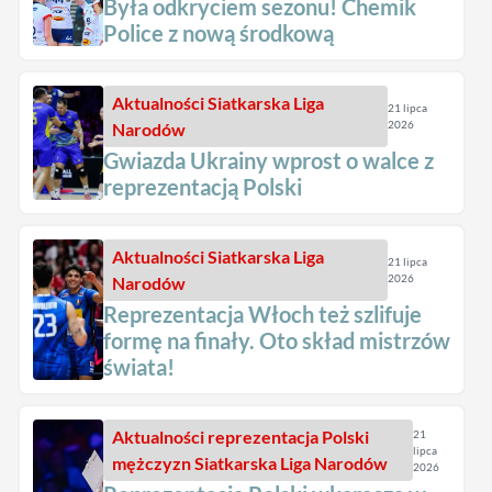
Była odkryciem sezonu! Chemik
Police z nową środkową
Aktualności
Siatkarska Liga
21 lipca
2026
Narodów
Gwiazda Ukrainy wprost o walce z
reprezentacją Polski
Aktualności
Siatkarska Liga
21 lipca
2026
Narodów
Reprezentacja Włoch też szlifuje
formę na finały. Oto skład mistrzów
świata!
Aktualności
reprezentacja Polski
21
lipca
mężczyzn
Siatkarska Liga Narodów
2026