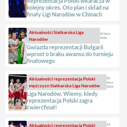
Reprezentacja Polski wkaracza w
kolejny okres. Oto plan i skład na
finały Ligi Narodów w Chinach
Aktualności
Siatkarska Liga
20 lipca
2026
Narodów
Gwiazda reprezentacji Bułgarii
wprost o braku awansu do turnieju
finałowego
Aktualności
reprezentacja Polski
20
lipca
mężczyzn
Siatkarska Liga Narodów
2026
Liga Narodów. Wiemy, kiedy
reprezentacja Polski zagra
ćwierćfinał!
Aktualności
reprezentacja Polski
19