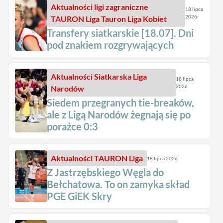
Aktualności
ligi zagraniczne
18 lipca
2026
TAURON Liga
Tauron Liga Kobiet
Transfery siatkarskie [18.07]. Dni
pod znakiem rozgrywających
Aktualności
Siatkarska Liga
18 lipca
2026
Narodów
Siedem przegranych tie-breaków,
ale z Ligą Narodów żegnają się po
porażce 0:3
Aktualności
TAURON Liga
18 lipca 2026
Z Jastrzębskiego Węgla do
Bełchatowa. To on zamyka skład
PGE GiEK Skry