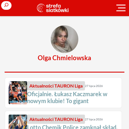
Przejdź
Search
do
treści
Olga Chmielowska
Aktualności
TAURON Liga
27 lipca 2026
Oficjalnie. Łukasz Kaczmarek w
nowym klubie! To gigant
Aktualności
TAURON Liga
27 lipca 2026
Lotto Chemik Police zamknął skład.