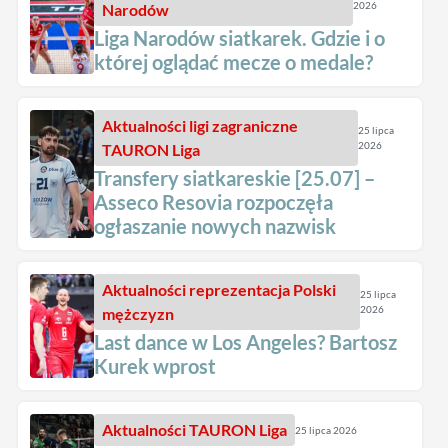
2026
Narodów
Liga Narodów siatkarek. Gdzie i o
której oglądać mecze o medale?
Aktualności
ligi zagraniczne
25 lipca
2026
TAURON Liga
Transfery siatkareskie [25.07] –
Asseco Resovia rozpoczęła
ogłaszanie nowych nazwisk
Aktualności
reprezentacja Polski
25 lipca
2026
mężczyzn
Last dance w Los Angeles? Bartosz
Kurek wprost
Aktualności
TAURON Liga
25 lipca 2026