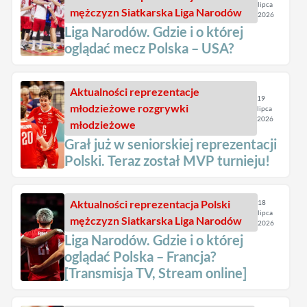
lipca
mężczyzn
Siatkarska Liga Narodów
2026
Liga Narodów. Gdzie i o której
oglądać mecz Polska – USA?
Aktualności
reprezentacje
19
młodzieżowe
rozgrywki
lipca
2026
młodzieżowe
Grał już w seniorskiej reprezentacji
Polski. Teraz został MVP turnieju!
Aktualności
reprezentacja Polski
18
lipca
mężczyzn
Siatkarska Liga Narodów
2026
Liga Narodów. Gdzie i o której
oglądać Polska – Francja?
[Transmisja TV, Stream online]