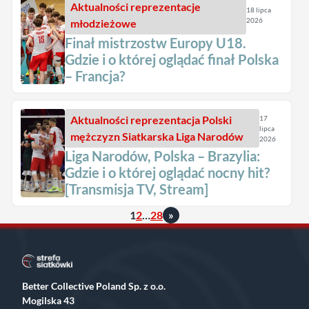
Aktualności
reprezentacje
18 lipca
2026
młodzieżowe
Finał mistrzostw Europy U18.
Gdzie i o której oglądać finał Polska
– Francja?
Aktualności
reprezentacja Polski
17
lipca
mężczyzn
Siatkarska Liga Narodów
2026
Liga Narodów, Polska – Brazylia:
Gdzie i o której oglądać nocny hit?
[Transmisja TV, Stream]
1
2
…
28
»
Better Collective Poland Sp. z o.o.
Mogilska 43