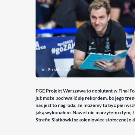
fot. PressFocus
PGE Projekt Warszawa to debiutant w Final Fou
już może pochwalić się rekordem, bo jego trene
nas jest to nagroda, że możemy tu być pierwszy 
jaką wykonałem. Nawet nie marzyłem o tym, żeby
Strefie Siatkówki szkoleniowiec stołecznej ek