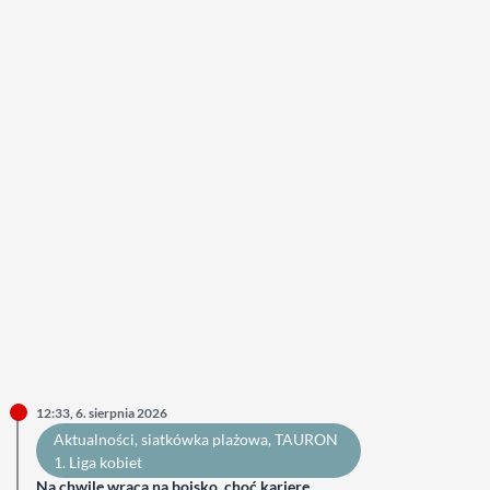
12:33, 6. sierpnia 2026
Aktualności
, 
siatkówka plażowa
, 
TAURON
1. Liga kobiet
Na chwilę wraca na boisko, choć karierę