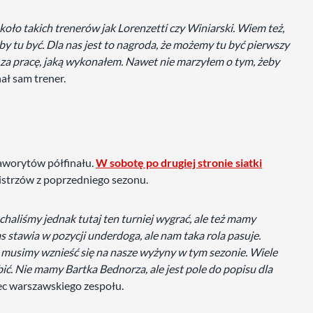
 koło takich trenerów jak Lorenzetti czy Winiarski. Wiem też,
eby tu być. Dla nas jest to nagroda, że możemy tu być pierwszy
da za pracę, jaką wykonałem. Nawet nie marzyłem o tym, żeby
ał sam trener.
faworytów półfinału.
W sobotę po drugiej stronie siatki
Mistrzów z poprzedniego sezonu.
chaliśmy jednak tutaj ten turniej wygrać, ale też mamy
s stawia w pozycji underdoga, ale nam taka rola pasuje.
o musimy wznieść się na nasze wyżyny w tym sezonie. Wiele
ić. Nie mamy Bartka Bednorza, ale jest pole do popisu dla
c warszawskiego zespołu.