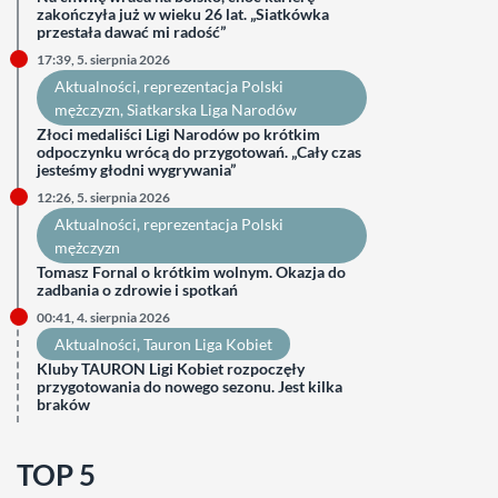
zakończyła już w wieku 26 lat. „Siatkówka
przestała dawać mi radość”
17:39, 5. sierpnia 2026
Aktualności
, 
reprezentacja Polski
mężczyzn
, 
Siatkarska Liga Narodów
Złoci medaliści Ligi Narodów po krótkim
odpoczynku wrócą do przygotowań. „Cały czas
jesteśmy głodni wygrywania”
12:26, 5. sierpnia 2026
Aktualności
, 
reprezentacja Polski
mężczyzn
Tomasz Fornal o krótkim wolnym. Okazja do
zadbania o zdrowie i spotkań
00:41, 4. sierpnia 2026
Aktualności
, 
Tauron Liga Kobiet
Kluby TAURON Ligi Kobiet rozpoczęły
przygotowania do nowego sezonu. Jest kilka
braków
TOP 5