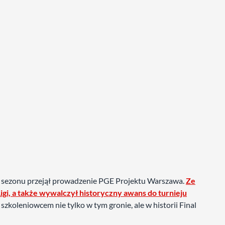
cie sezonu przejął prowadzenie PGE Projektu Warszawa.
Ze
gi, a także wywalczył historyczny awans do turnieju
szkoleniowcem nie tylko w tym gronie, ale w historii Final