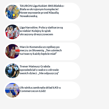
TAURON Liga Kobiet: BKS Bielsko-
Biała w okrojonym komplecie!
Nowe wyzwanie przed Klaudią
Nowakowską
Liga Narodów. Polscy siatkarze są
w niebie! Kolejny krążek
okraszony dreszczowcem
Marcin Komenda szczęśliwy po
meczu ze Słowenią. „Ten uśmiech
na twarzy każdy będzie miał”
Trener Mateusz Grabda
opowiedział o walce o zdrowie
swoich dzieci. „Nie odpuszczę”
Ukrainka zamknęła skład ŁKS-u
Commercecon Łódź