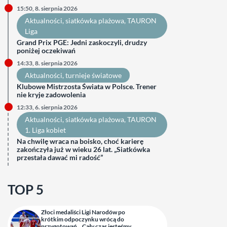
15:50, 8. sierpnia 2026
Aktualności
, 
siatkówka plażowa
, 
TAURON
Liga
Grand Prix PGE: Jedni zaskoczyli, drudzy
poniżej oczekiwań
14:33, 8. sierpnia 2026
Aktualności
, 
turnieje światowe
Klubowe Mistrzosta Świata w Polsce. Trener
nie kryje zadowolenia
12:33, 6. sierpnia 2026
Aktualności
, 
siatkówka plażowa
, 
TAURON
1. Liga kobiet
Na chwilę wraca na boisko, choć karierę
zakończyła już w wieku 26 lat. „Siatkówka
przestała dawać mi radość”
TOP 5
Złoci medaliści Ligi Narodów po
krótkim odpoczynku wrócą do
przygotowań. „Cały czas jesteśmy