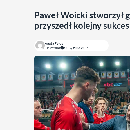
Paweł Woicki stworzył g
przyszedł kolejny sukces
Agata Fojut
inf. własna
12 maj 2026 22:44