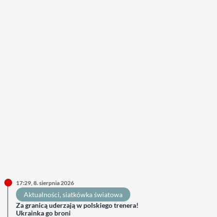
17:29, 8. sierpnia 2026
Aktualności
, 
siatkówka światowa
Za granicą uderzają w polskiego trenera!
Ukrainka go broni