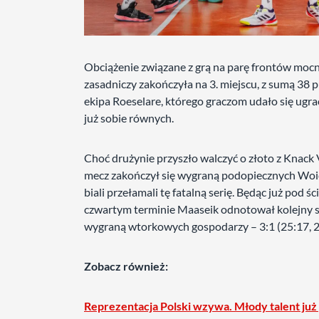
Obciążenie związane z grą na parę frontów mocn
zasadniczy zakończyła na 3. miejscu, z sumą 38 
ekipa Roeselare, którego graczom udało się ugra
już sobie równych.
Choć drużynie przyszło walczyć o złoto z Knack V
mecz zakończył się wygraną podopiecznych Woic
biali przełamali tę fatalną serię. Będąc już pod 
czwartym terminie Maaseik odnotował kolejny sp
wygraną wtorkowych gospodarzy – 3:1 (25:17, 20
Zobacz również:
Reprezentacja Polski wzywa. Młody talent już p