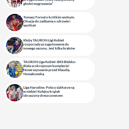
głodni wygrywania”
Tomasz Fornal o krótkim wolnym.
Okazja do zadbania o zdrowie i
spotkań
Kluby TAURON Ligi Kobiet
rozpoczęły przygotowania do
nowego sezonu. Jest kilka braków
TAURON Liga Kobiet: BKS Bielsko-
Biała w okrojonym komplecie!
Nowe wyzwanie przed Klaudią
Nowakowską
Liga Narodów. Polscy siatkarze są
w niebie! Kolejny krążek
okraszony dreszczowcem