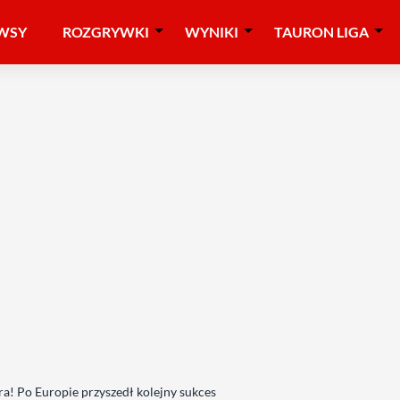
WSY
ROZGRYWKI
WYNIKI
TAURON LIGA
ra! Po Europie przyszedł kolejny sukces