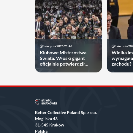
8 sierpnia 2026 21:46
8 sierpnia 20
Klubowe Mistrzostwa
Wielka im
Świata. Włoski gigant
wymagała
oficjalnie potwierdził
zachodu?
udział
brać spra
Better Collective Poland Sp. z o.o.
Mogilska 43
31-545 Kraków
Polska