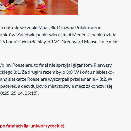
o dała się we znaki Maaseik. Drużyna Polaka sezon
punktów. Zaledwie punkt więcej miał Menen, a bank rozbiła
ć 51 oczek. W fazie play-off VC Greenyard Maaseik nie miał
olley Roeselare, to finał nie sprzyjał gigantom. Pierwszy
kiego 3:1. Za drugim razem było 3:0. W końcu niebiesko-
ścianą siatkarze Roeselare wyszarpali przełamanie – 3:2. W
acerek, a decydujący o mistrzostwie mecz zakończył się
:25, 25:14, 25:18).
o finałach ligi uniwersyteckiej