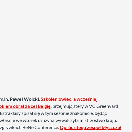
m.in.
Paweł Woicki
.
Szkoleniowiec, a wcześniej
okiem obrał za cel Belgię
, przejmują stery w VC Greenyard
straklasy spisał się w tym sezonie znakomicie, będąc
o właśnie we wtorek drużyna wywalczyła mistrzostwo kraju.
 rozgrywkach BeNe Conference.
Oprócz tego zespół błyszczał