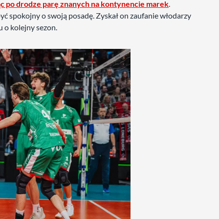
ując po drodze parę znanych na kontynencie marek
.
yć spokojny o swoją posadę. Zyskał on zaufanie włodarzy
 o kolejny sezon.