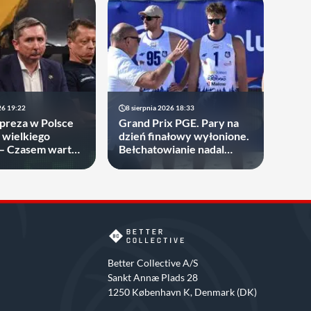
26 19:22
8 sierpnia 2026 18:33
preza w Polsce
Grand Prix PGE. Pary na
 wielkiego
dzień finałowy wyłonione.
 – Czasem warto
Bełchatowianie nadal
wy w swoje ręce
niepokonani.
Better Collective A/S
Sankt Annæ Plads 28
1250 København K, Denmark (DK)