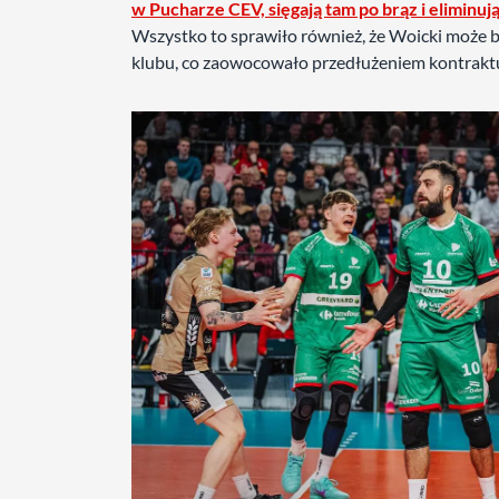
w Pucharze CEV, sięgają tam po brąz i elimin
Wszystko to sprawiło również, że Woicki może b
klubu, co zaowocowało przedłużeniem kontraktu