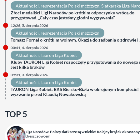
Aktualności
, 
reprezentacja Polski mężczyzn
, 
Siatkarska Liga Na
Złoci medaliści Ligi Narodów po krótkim odpoczynku wrócą do
przygotowań. „Cały czas jesteśmy głodni wygrywania”
12:26, 5. sierpnia 2026
Aktualności
, 
reprezentacja Polski mężczyzn
Tomasz Fornal o krótkim wolnym. Okazja do zadbania o zdrowie i
00:41, 4. sierpnia 2026
Aktualności
, 
Tauron Liga Kobiet
Kluby TAURON Ligi Kobiet rozpoczęły przygotowania do nowego 
Jest kilka braków
09:31, 3. sierpnia 2026
Aktualności
, 
Tauron Liga Kobiet
TAURON Liga Kobiet: BKS Bielsko-Biała w okrojonym komplecie
wyzwanie przed Klaudią Nowakowską
TOP 5
Liga Narodów. Polscy siatkarze są w niebie! Kolejny krążek okraszony
dreszczowcem