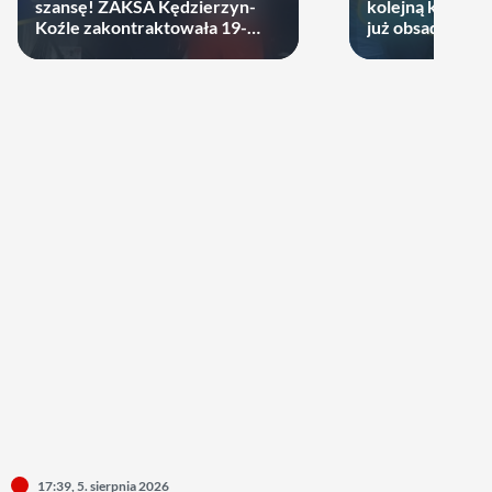
szansę! ZAKSA Kędzierzyn-
kolejną kartę! P
Koźle zakontraktowała 19-
już obsadzona
latka
17:39, 5. sierpnia 2026