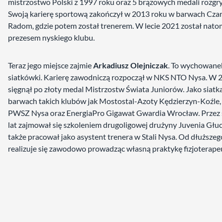
mistrzostwo Polski z 1997 roku oraz 5 brązowych medali rozgr
Swoją karierę sportową zakończył w 2013 roku w barwach Cza
Radom, gdzie potem został trenerem. W lecie 2021 został nato
prezesem nyskiego klubu.
Teraz jego miejsce zajmie
Arkadiusz Olejniczak
. To wychowanek
siatkówki. Karierę zawodniczą rozpoczął w NKS NTO Nysa. W 
sięgnął po złoty medal Mistrzostw Świata Juniorów. Jako siatka
barwach takich klubów jak Mostostal-Azoty Kędzierzyn-Koźle
PWSZ Nysa oraz EnergiaPro Gigawat Gwardia Wrocław. Przez
lat zajmował się szkoleniem drugoligowej drużyny Juvenia Głuc
także pracował jako asystent trenera w Stali Nysa. Od dłuższeg
realizuje się zawodowo prowadząc własną praktykę fizjoterape