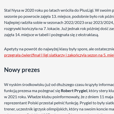
Stal Nysa w 2020 roku po latach wróciła do PlusLigi. W swoim
sezonie po powrocie zajęła 13. miejsce, podobnie było rok późni
Najlepiej radziła sobie w sezonach 2022/2023 oraz 2023/2024,
rozgrywki kończyła na 7. lokacie. Już jednak rok później dość z
zajęła 14. miejsce w tabeli i pożegnała się z ekstraklasą.
Apetyty na powrót do najwyżej klasy były spore, ale ostateczni
przegrała ćwierćfinał I ligi siatkarzy i zakończyla sezon na 5. mie
Nowy prezes
W nyskim środkowisku już od dłuższego czasu krązyły informacj
funkcją prezesa ma pożegnać się
Robert Prygiel
, który stery kl
w 2021 roku. Władze klubu poinformowały, że z dniem 11 maja
reprezentant Polski przestal pełnić funkcję. Prygiel to były siatk
trener, uczestnik igrzysk olimpijskich, który na swoim koncie ma