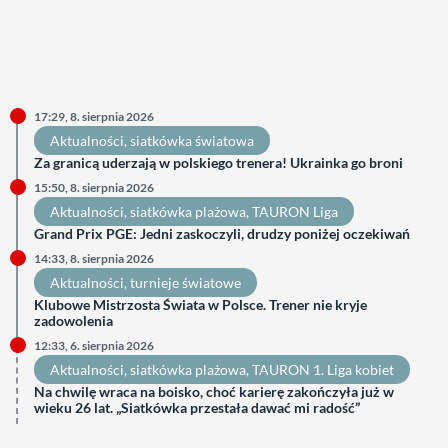
17:29, 8. sierpnia 2026
Aktualności
, 
siatkówka światowa
Za granicą uderzają w polskiego trenera! Ukrainka go broni
15:50, 8. sierpnia 2026
Aktualności
, 
siatkówka plażowa
, 
TAURON Liga
Grand Prix PGE: Jedni zaskoczyli, drudzy poniżej oczekiwań
14:33, 8. sierpnia 2026
Aktualności
, 
turnieje światowe
Klubowe Mistrzosta Świata w Polsce. Trener nie kryje
zadowolenia
12:33, 6. sierpnia 2026
Aktualności
, 
siatkówka plażowa
, 
TAURON 1. Liga kobiet
Na chwilę wraca na boisko, choć karierę zakończyła już w
wieku 26 lat. „Siatkówka przestała dawać mi radość”