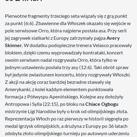
Pierwotne fragmenty trzeciego seta wiązały się z grą punkt
za punkt (6:6). Zbawienne dla Włoszek okazało się wejście w
pole serwisowe Orro, która najpierw posłała asa. Przy serii
jej zagrywek siatkarki z Europy zatrzymały pajpa
Avery
Skinner.
W dodatku podopieczne trenera Velasco pracowały
blokiem, dzięki czemu wyprowadzały kontrataki, koncert
swoim serwisem nadal rozgrywała Orro, która tylko w
jednym ustawieniu posłała trzy asy (12:6). Taki obrót spraw
był jedynie zwiastunem koncertu, który rozgrywały Włoszki.
Z akcji na akcję coraz bardziej bezradne stawały się
Amerykanki, z kolei każdym elementem punktowała
formacja z Półwyspu Apenińskiego. Kolejne asy dołożyły
Antropowa i Sylla (22:15), po bloku na
Chiace Ogbogu
mistrzynie Ligi Narodów były o krok od olimpijskiego złota.
Reprezentacja Włoch po raz pierwszy w historii sięgnęła po
medal igrzysk olimpijskich, a drużyna z Europy po 36 latach
zdobyła złoto olimpijskiego turnieju po autowym uderzeniu