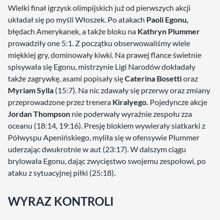
Wielki finał igrzysk olimpijskich już od pierwszych akcji
układał się po myśli Włoszek. Po atakach
Paoli Egonu,
błędach Amerykanek, a także bloku na
Kathryn Plummer
prowadziły one 5:1. Z początku obserwowaliśmy wiele
miękkiej gry, dominowały kiwki. Na prawej flance świetnie
spisywała się Egonu, mistrzynie Ligi Narodów dokładały
także zagrywkę, asami popisały się
Caterina Bosetti
oraz
Myriam Sylla
(15:7). Na nic zdawały się przerwy oraz zmiany
przeprowadzone przez trenera
Kiralyego.
Pojedyncze akcje
Jordan Thompson
nie poderwały wyraźnie zespołu zza
oceanu (18:14, 19:16). Presję blokiem wywierały siatkarki z
Półwyspu Apenińskiego, myliła się w ofensywie Plummer
uderzając dwukrotnie w aut (23:17). W dalszym ciągu
brylowała Egonu, dając zwycięstwo swojemu zespołowi, po
ataku z sytuacyjnej piłki (25:18).
WYRAZ KONTROLI