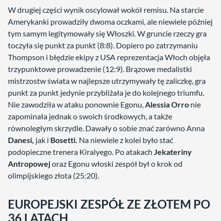
W drugiej części wynik oscylował wokół remisu. Na starcie
Amerykanki prowadziły dwoma oczkami, ale niewiele później
tym samym legitymowały się Włoszki. W gruncie rzeczy gra
toczyła się punkt za punkt (8:8). Dopiero po zatrzymaniu
Thompson i błędzie ekipy z USA reprezentacja Włoch objęła
trzypunktowe prowadzenie (12:9). Brązowe medalistki
mistrzostw świata w najlepsze utrzymywały tę zaliczkę, gra
punkt za punkt jedynie przybliżała je do kolejnego triumfu.
Nie zawodziła w ataku ponownie Egonu,
Alessia Orro
nie
zapominała jednak o swoich środkowych, a także
równoległym skrzydle. Dawały o sobie znać zarówno Anna
Danesi,
jak i
Bosetti.
Na niewiele z kolei było stać
podopieczne trenera Kiralyego. Po atakach
Jekateriny
Antropowej
oraz Egonu włoski zespół był o krok od
olimpijskiego złota (25:20).
EUROPEJSKI ZESPÓŁ ZE ZŁOTEM PO
36 LATACH