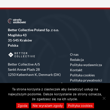
Better Collective Poland Sp. z o.o.
Mogilska 43
31-545 Kraków
Polska
O nas
Redakcja
Better Collective A/S
Polityka wydawnicza
Sankt Annæ Plads 28
Kontakt
1250 København K, Denmark (DK)
Polityka cookies
Polityka prywatności
Facebook
X
Instagram
TikTok
Ta strona korzysta z ciasteczek aby świadczyć usługi na
Copyrights 2015-2024 Strefa Siatkówki All rights reserved
najwyższym poziomie. Dalsze korzystanie ze strony oznacza,
że zgadzasz się na ich użycie.
Zgoda
Nie wyrażam zgody
Polityka cookies