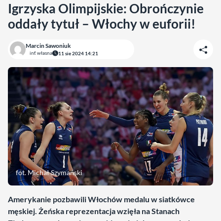
Igrzyska Olimpijskie: Obrończynie
oddały tytuł – Włochy w euforii!
Marcin Sawoniuk
inf. własna
11 sie 2024 14:21
fot. Michał Szymański
Amerykanie pozbawili Włochów medalu w siatkówce
męskiej. Żeńska reprezentacja wzięła na Stanach