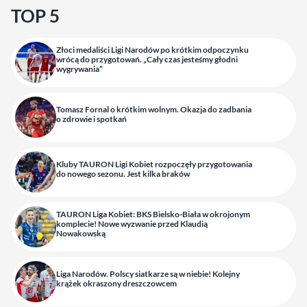
TOP 5
Złoci medaliści Ligi Narodów po krótkim odpoczynku
wrócą do przygotowań. „Cały czas jesteśmy głodni
wygrywania”
Tomasz Fornal o krótkim wolnym. Okazja do zadbania
o zdrowie i spotkań
Kluby TAURON Ligi Kobiet rozpoczęły przygotowania
do nowego sezonu. Jest kilka braków
TAURON Liga Kobiet: BKS Bielsko-Biała w okrojonym
komplecie! Nowe wyzwanie przed Klaudią
Nowakowską
Liga Narodów. Polscy siatkarze są w niebie! Kolejny
krążek okraszony dreszczowcem