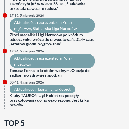
zakończyła już w wieku 26 lat. „Siatkówka
przestała dawać mi radość”
17:39, 5. sierpnia 2026
Aktualności
, 
reprezentacja Polski
mężczyzn
, 
Siatkarska Liga Narodów
Złoci medaliści Ligi Narodów po krótkim
odpoczynku wrócą do przygotowań. „Cały czas
jesteśmy głodni wygrywania”
12:26, 5. sierpnia 2026
Aktualności
, 
reprezentacja Polski
mężczyzn
Tomasz Fornal o krótkim wolnym. Okazja do
zadbania o zdrowie i spotkań
00:41, 4. sierpnia 2026
Aktualności
, 
Tauron Liga Kobiet
Kluby TAURON Ligi Kobiet rozpoczęły
przygotowania do nowego sezonu. Jest kilka
braków
TOP 5