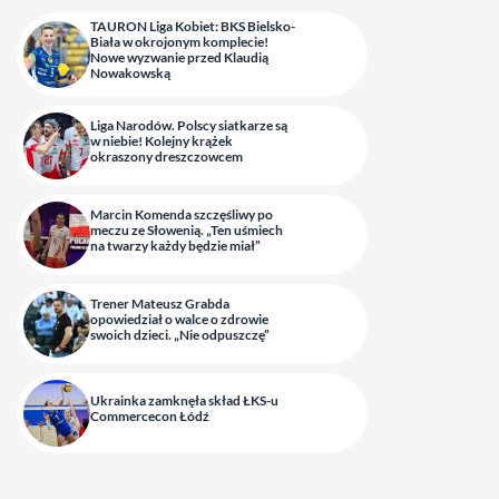
TAURON Liga Kobiet: BKS Bielsko-
Biała w okrojonym komplecie!
Nowe wyzwanie przed Klaudią
Nowakowską
Liga Narodów. Polscy siatkarze są
w niebie! Kolejny krążek
okraszony dreszczowcem
Marcin Komenda szczęśliwy po
meczu ze Słowenią. „Ten uśmiech
na twarzy każdy będzie miał”
Trener Mateusz Grabda
opowiedział o walce o zdrowie
swoich dzieci. „Nie odpuszczę”
Ukrainka zamknęła skład ŁKS-u
Commercecon Łódź