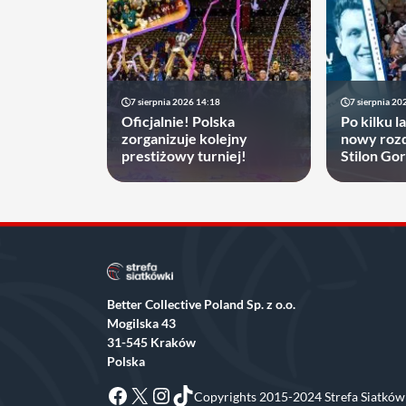
7 sierpnia 2026 14:18
7 sierpnia 20
Oficjalnie! Polska
Po kilku l
zorganizuje kolejny
nowy rozd
prestiżowy turniej!
Stilon Go
zyskać
Better Collective Poland Sp. z o.o.
Mogilska 43
31-545 Kraków
Polska
Facebook
X
Instagram
TikTok
Copyrights 2015-2024 Strefa Siatkówk