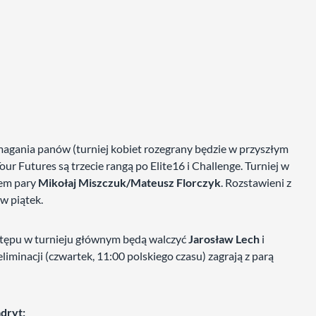
zmagania panów (turniej kobiet rozegrany będzie w przyszłym
r Futures są trzecie rangą po Elite16 i Challenge. Turniej w
tem pary
Mikołaj Miszczuk/Mateusz Florczyk
. Rozstawieni z
w piątek.
ystępu w turnieju głównym będą walczyć
Jarosław Lech
i
eliminacji (czwartek, 11:00 polskiego czasu) zagrają z parą
dryt: