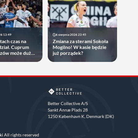
26 13:49
6 sierpnia 2026 23:45
atach czas na
Zmiana za sterami Sokoła
ział. Cuprum
Mogilno! W kasie będzie
rzów może dużo
już porządek?
Better Collective A/S
Sankt Annæ Plads 28
1250 København K, Denmark (DK)
i All rights reserved