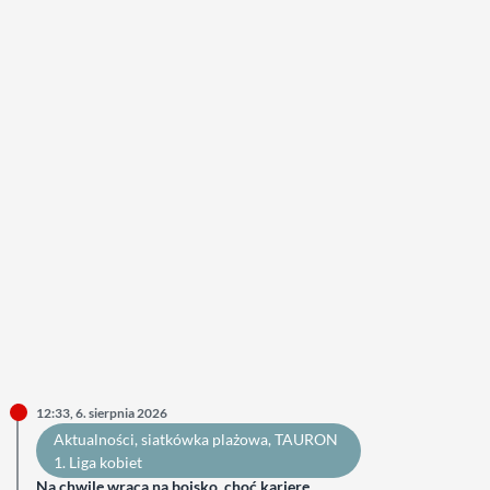
12:33, 6. sierpnia 2026
Aktualności
, 
siatkówka plażowa
, 
TAURON
1. Liga kobiet
Na chwilę wraca na boisko, choć karierę