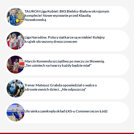
TAURON Liga Kobiet: BKS Bielsko-Biała w okrojonym
komplecie! Nowe wyzwanie przed Klaudią
Nowakowską
Liga Narodów. Polscy siatkarze są w niebie! Kolejny
krążek okraszony dreszczowcem
Marcin Komenda szczęśliwy po meczu ze Słowenią.
„Ten uśmiech na twarzy każdy będzie miał”
Trener Mateusz Grabda opowiedział o walce o
zdrowie swoich dzieci. „Nie odpuszczę”
Ukrainka zamknęła skład ŁKS-u Commercecon Łódź