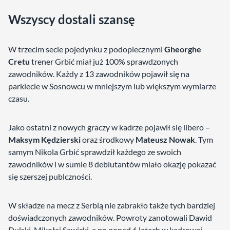
Wszyscy dostali szansę
W trzecim secie pojedynku z podopiecznymi
Gheorghe
Cretu
trener Grbić miał już 100% sprawdzonych
zawodników. Każdy z 13 zawodników pojawił się na
parkiecie w Sosnowcu w mniejszym lub większym wymiarze
czasu.
Jako ostatni z nowych graczy w kadrze pojawił się libero –
Maksym Kędzierski
oraz środkowy
Mateusz Nowak
. Tym
samym Nikola Grbić sprawdził każdego ze swoich
zawodników i w sumie 8 debiutantów miało okazję pokazać
się szerszej publczności.
W składze na mecz z Serbią nie zabrakło także tych bardziej
doświadczonych zawodników. Powroty zanotowali Dawid
Dulski, Mikołaj Sawicki, a po ponad 6 latach w kadrowej