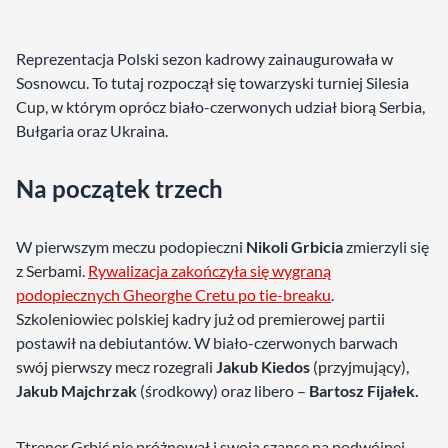
Reprezentacja Polski sezon kadrowy zainaugurowała w
Sosnowcu. To tutaj rozpoczął się towarzyski turniej Silesia
Cup, w którym oprócz biało-czerwonych udział biorą Serbia,
Bułgaria oraz Ukraina.
Na początek trzech
W pierwszym meczu podopieczni
Nikoli Grbicia
zmierzyli się
z Serbami.
Rywalizacja zakończyła się wygraną
podopiecznych Gheorghe Cretu po tie-breaku
.
Szkoleniowiec polskiej kadry już od premierowej partii
postawił na debiutantów. W biało-czerwonych barwach
swój pierwszy mecz rozegrali
Jakub Kiedos
(przyjmujący),
Jakub Majchrzak
(środkowy) oraz libero –
Bartosz Fijałek.
Ttrener Grbić nie próżnował i swoją szansę na podwójnej