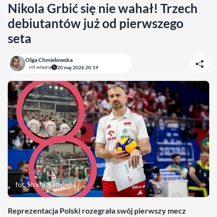
Nikola Grbić się nie wahał! Trzech
debiutantów już od pierwszego
seta
Olga Chmielowska
inf. własna
20 maj 2026 20:19
fot. Strefa Siatkówki
Reprezentacja Polski rozegrała swój pierwszy mecz