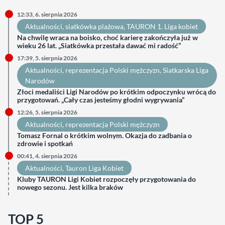
12:33, 6. sierpnia 2026
Aktualności
, 
siatkówka plażowa
, 
TAURON 1. Liga kobiet
Na chwilę wraca na boisko, choć karierę zakończyła już w
wieku 26 lat. „Siatkówka przestała dawać mi radość”
17:39, 5. sierpnia 2026
Aktualności
, 
reprezentacja Polski mężczyzn
, 
Siatkarska Liga
Narodów
Złoci medaliści Ligi Narodów po krótkim odpoczynku wrócą do
przygotowań. „Cały czas jesteśmy głodni wygrywania”
12:26, 5. sierpnia 2026
Aktualności
, 
reprezentacja Polski mężczyzn
Tomasz Fornal o krótkim wolnym. Okazja do zadbania o
zdrowie i spotkań
00:41, 4. sierpnia 2026
Aktualności
, 
Tauron Liga Kobiet
Kluby TAURON Ligi Kobiet rozpoczęły przygotowania do
nowego sezonu. Jest kilka braków
TOP 5