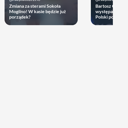
Zmiana za sterami Sokoła
Bartosz Gomułk
Mogilno! W kasie będzie już
występach w re
porządek?
Polski podjął de
zagra w najbliż