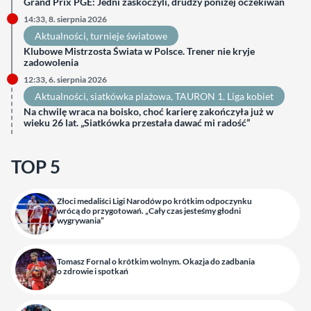
Grand Prix PGE: Jedni zaskoczyli, drudzy poniżej oczekiwań
14:33, 8. sierpnia 2026
Aktualności
, 
turnieje światowe
Klubowe Mistrzosta Świata w Polsce. Trener nie kryje
zadowolenia
12:33, 6. sierpnia 2026
Aktualności
, 
siatkówka plażowa
, 
TAURON 1. Liga kobiet
Na chwilę wraca na boisko, choć karierę zakończyła już w
wieku 26 lat. „Siatkówka przestała dawać mi radość”
TOP 5
Złoci medaliści Ligi Narodów po krótkim odpoczynku
wrócą do przygotowań. „Cały czas jesteśmy głodni
wygrywania”
Tomasz Fornal o krótkim wolnym. Okazja do zadbania
o zdrowie i spotkań