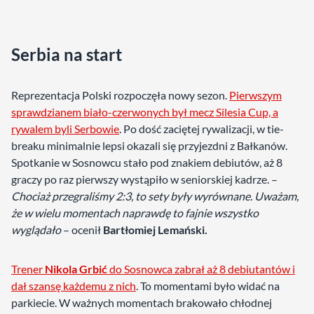
Serbia na start
Reprezentacja Polski rozpoczęła nowy sezon.
Pierwszym
sprawdzianem biało-czerwonych był mecz Silesia Cup, a
rywalem byli Serbowie
. Po dość zaciętej rywalizacji, w tie-
breaku minimalnie lepsi okazali się przyjezdni z Bałkanów.
Spotkanie w Sosnowcu stało pod znakiem debiutów, aż 8
graczy po raz pierwszy wystąpiło w seniorskiej kadrze. –
Chociaż przegraliśmy 2:3, to sety były wyrównane. Uważam,
że w wielu momentach naprawdę to fajnie wszystko
wyglądało
– ocenił
Bartłomiej Lemański.
Trener
Nikola Grbić
do Sosnowca zabrał aż 8 debiutantów i
dał szansę każdemu z nich
. To momentami było widać na
parkiecie. W ważnych momentach brakowało chłodnej