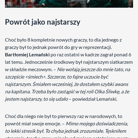
Powrót jako najstarszy
Choć było 8 kompletnie nowych graczy, to dla jednego z
graczy był to jednak powrót do gry w reprezentacji.
Bartłomiej Lemański
po raz ostatni w kadrze zagrał ponad 6
lat temu. Jednocześnie środkowy był najstarszym siatkarzem
w składzie meczowym. –
Nie wołają jeszcze do mnie tato, na
szczęście <śmiech>. Szczerze, to fajne uczucie być
najstarszym. Śmiałem wcześniej, że dostałem szybki awans
na kapitana. Trzeba było zastąpić w tej roli Olka Śliwkę, a że
jestem najstarszy, to się udało
– powiedział Lemański.
Choć dla niego nie był to pierwszy raz w narodowych, to
powrót miał swoje emocje. –
Mimo mojego doświadczenia,
to lekki stresik był. To chyba jednak zrozumiałe. Tęskniłem