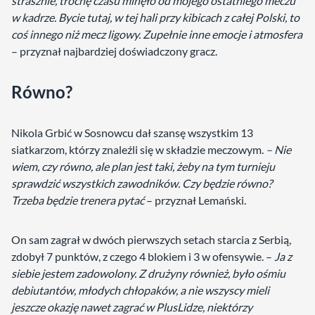
strasznie, trochę czasu minęło od mojego ostatniego meczu
w kadrze. Bycie tutaj, w tej hali przy kibicach z całej Polski, to
coś innego niż mecz ligowy. Zupełnie inne emocje i atmosfera
– przyznał najbardziej doświadczony gracz.
Równo?
Nikola Grbić w Sosnowcu dał szansę wszystkim 13
siatkarzom, którzy znaleźli się w składzie meczowym.
– Nie
wiem, czy równo, ale plan jest taki, żeby na tym turnieju
sprawdzić wszystkich zawodników. Czy będzie równo?
Trzeba będzie trenera pytać
– przyznał Lemański.
On sam zagrał w dwóch pierwszych setach starcia z Serbią,
zdobył 7 punktów, z czego 4 blokiem i 3 w ofensywie. –
Ja z
siebie jestem zadowolony. Z drużyny również, było ośmiu
debiutantów, młodych chłopaków, a nie wszyscy mieli
jeszcze okazję nawet zagrać w PlusLidze, niektórzy