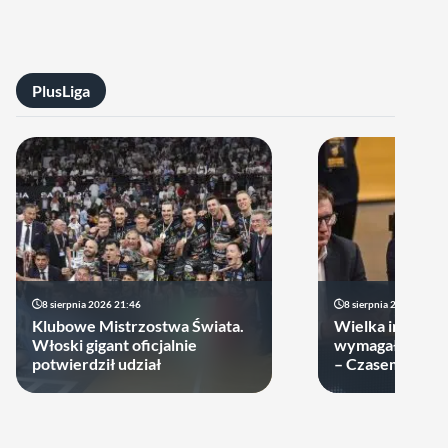
PlusLiga
8 sierpnia 2026 21:46
8 sierpnia 2026 19:22
Klubowe Mistrzostwa Świata.
Wielka impreza
Włoski gigant oficjalnie
wymagała wielk
potwierdził udział
– Czasem warto
swoje ręce