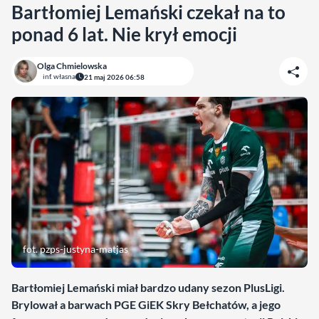
Bartłomiej Lemański czekał na to
ponad 6 lat. Nie krył emocji
Olga Chmielowska
inf. własna
21 maj 2026 06:58
fot. pzps-justyna-matjas
Bartłomiej Lemański miał bardzo udany sezon PlusLigi.
Brylował a barwach PGE GiEK Skry Bełchatów, a jego