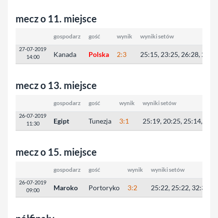
mecz o 11. miejsce
gospodarz
gość
wynik
wyniki setów
27-07-2019
Kanada
Polska
2:3
25:15, 23:25, 26:28, 25:2
14:00
mecz o 13. miejsce
gospodarz
gość
wynik
wyniki setów
26-07-2019
Egipt
Tunezja
3:1
25:19, 20:25, 25:14, 25:
11:30
mecz o 15. miejsce
gospodarz
gość
wynik
wyniki setów
26-07-2019
Maroko
Portoryko
3:2
25:22, 25:22, 32:34, 1
09:00