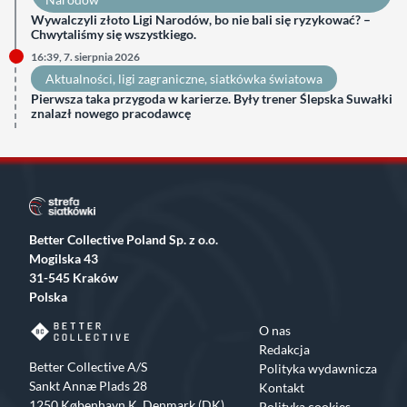
Wywalczyli złoto Ligi Narodów, bo nie bali się ryzykować? –
Chwytaliśmy się wszystkiego.
16:39, 7. sierpnia 2026
Aktualności
, 
ligi zagraniczne
, 
siatkówka światowa
Pierwsza taka przygoda w karierze. Były trener Ślepska Suwałki
znalazł nowego pracodawcę
Better Collective Poland Sp. z o.o.
Mogilska 43
31-545 Kraków
Polska
O nas
Redakcja
Better Collective A/S
Polityka wydawnicza
Sankt Annæ Plads 28
Kontakt
1250 København K, Denmark (DK)
Polityka cookies