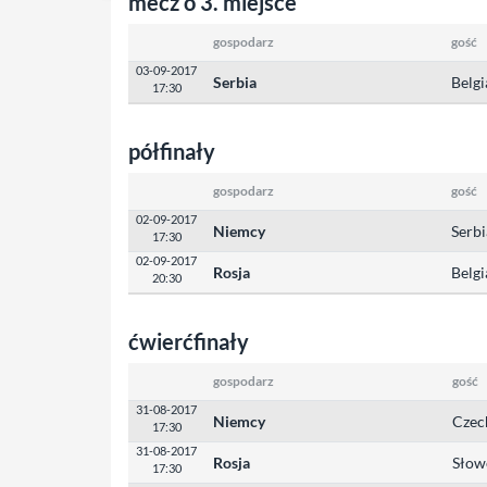
mecz o 3. miejsce
gospodarz
gość
03-09-2017
Serbia
Belgi
17:30
półfinały
gospodarz
gość
02-09-2017
Niemcy
Serbi
17:30
02-09-2017
Rosja
Belgi
20:30
ćwierćfinały
gospodarz
gość
31-08-2017
Niemcy
Czec
17:30
31-08-2017
Rosja
Słow
17:30