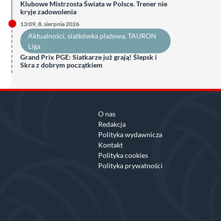
Klubowe Mistrzosta Świata w Polsce. Trener nie
kryje zadowolenia
13:09, 8. sierpnia 2026
Aktualności
, 
siatkówka plażowa
, 
TAURON
Liga
Grand Prix PGE: Siatkarze już grają! Ślepsk i
Skra z dobrym początkiem
O nas
Redakcja
Polityka wydawnicza
Kontakt
Polityka cookies
Polityka prywatności