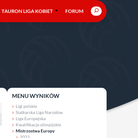
Search
TAURON LIGA KOBIET
FORUM
MENU WYNIKÓW
Ligi polskie
Siatkarska Liga Narodów
Liga Europejska
Kwalifikacje olimpijskie
Mistrzostwa Europy
2023