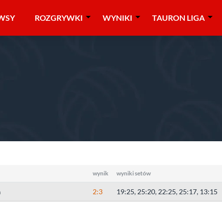
WSY
ROZGRYWKI
WYNIKI
TAURON LIGA
olska
wynik
wyniki setów
a
2:3
19:25, 25:20, 22:25, 25:17, 13:15