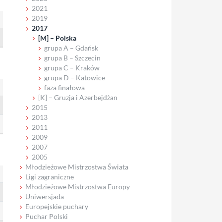
2021
2019
2017
[M] – Polska
grupa A – Gdańsk
grupa B – Szczecin
grupa C – Kraków
grupa D – Katowice
faza finałowa
[K] – Gruzja i Azerbejdżan
2015
2013
2011
2009
2007
2005
Młodzieżowe Mistrzostwa Świata
Ligi zagraniczne
Młodzieżowe Mistrzostwa Europy
Uniwersjada
Europejskie puchary
Puchar Polski