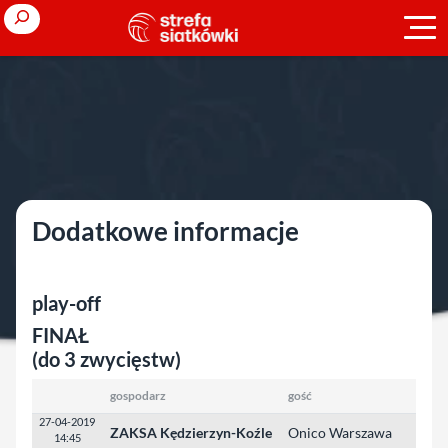
Przejdź
Search
do
treści
Strona główna
»
Ligi polskie
»
sezon 2018/2019
»
PlusLiga
»
play-off
play-off
Dodatkowe informacje
play-off
FINAŁ
(do 3 zwycięstw)
gospodarz
gość
27-04-2019
ZAKSA Kędzierzyn-Koźle
Onico Warszawa
14:45