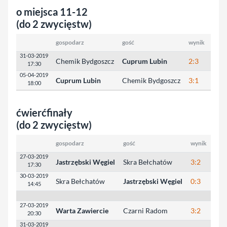
o miejsca 11-12
(do 2 zwycięstw)
gospodarz
gość
wynik
wyni
31-03-2019
Chemik Bydgoszcz
Cuprum Lubin
2:3
13:2
17:30
05-04-2019
Cuprum Lubin
Chemik Bydgoszcz
3:1
25:2
18:00
ćwierćfinały
(do 2 zwycięstw)
gospodarz
gość
wynik
wyni
27-03-2019
Jastrzębski Węgiel
Skra Bełchatów
3:2
25:
17:30
30-03-2019
Skra Bełchatów
Jastrzębski Węgiel
0:3
20:
14:45
27-03-2019
Warta Zawiercie
Czarni Radom
3:2
27:
20:30
31-03-2019