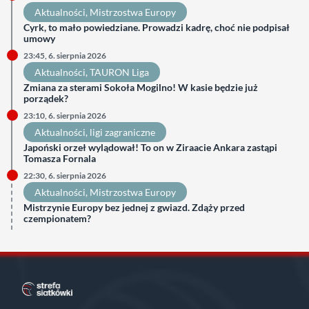
Aktualności
, 
Mistrzostwa Europy
Cyrk, to mało powiedziane. Prowadzi kadrę, choć nie podpisał
umowy
23:45, 6. sierpnia 2026
Aktualności
, 
TAURON Liga
Zmiana za sterami Sokoła Mogilno! W kasie będzie już
porządek?
23:10, 6. sierpnia 2026
Aktualności
, 
ligi zagraniczne
Japoński orzeł wylądował! To on w Ziraacie Ankara zastąpi
Tomasza Fornala
22:30, 6. sierpnia 2026
Aktualności
, 
Mistrzostwa Europy
Mistrzynie Europy bez jednej z gwiazd. Zdąży przed
czempionatem?