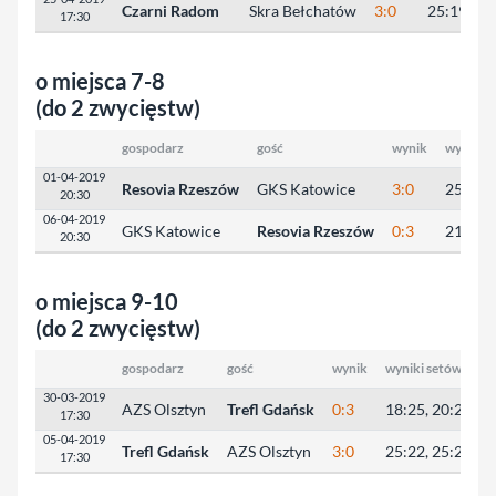
Czarni Radom
Skra Bełchatów
3:0
25:19, 26
17:30
o miejsca 7-8
(do 2 zwycięstw)
gospodarz
gość
wynik
wyniki s
01-04-2019
Resovia Rzeszów
GKS Katowice
3:0
25:22, 
20:30
06-04-2019
GKS Katowice
Resovia Rzeszów
0:3
21:25, 
20:30
o miejsca 9-10
(do 2 zwycięstw)
gospodarz
gość
wynik
wyniki setów
30-03-2019
AZS Olsztyn
Trefl Gdańsk
0:3
18:25, 20:25, 2
17:30
05-04-2019
Trefl Gdańsk
AZS Olsztyn
3:0
25:22, 25:23, 2
17:30