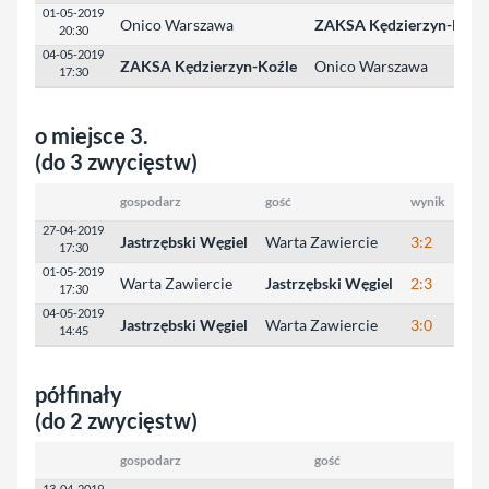
01-05-2019
Onico Warszawa
ZAKSA Kędzierzyn-Koźl
20:30
04-05-2019
ZAKSA Kędzierzyn-Koźle
Onico Warszawa
17:30
o miejsce 3.
(do 3 zwycięstw)
gospodarz
gość
wynik
wyni
27-04-2019
Jastrzębski Węgiel
Warta Zawiercie
3:2
23:
17:30
01-05-2019
Warta Zawiercie
Jastrzębski Węgiel
2:3
19:
17:30
04-05-2019
Jastrzębski Węgiel
Warta Zawiercie
3:0
25:
14:45
półfinały
(do 2 zwycięstw)
gospodarz
gość
13-04-2019