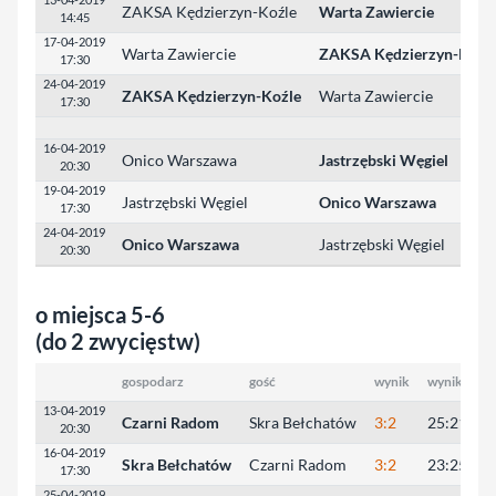
ZAKSA Kędzierzyn-Koźle
Warta Zawiercie
14:45
17-04-2019
Warta Zawiercie
ZAKSA Kędzierzyn-Koźl
17:30
24-04-2019
ZAKSA Kędzierzyn-Koźle
Warta Zawiercie
17:30
16-04-2019
Onico Warszawa
Jastrzębski Węgiel
20:30
19-04-2019
Jastrzębski Węgiel
Onico Warszawa
17:30
24-04-2019
Onico Warszawa
Jastrzębski Węgiel
20:30
o miejsca 5-6
(do 2 zwycięstw)
gospodarz
gość
wynik
wyniki set
13-04-2019
Czarni Radom
Skra Bełchatów
3:2
25:21, 23:
20:30
16-04-2019
Skra Bełchatów
Czarni Radom
3:2
23:25, 25:
17:30
25-04-2019