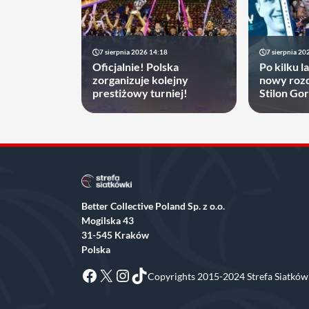
7 sierpnia 2026 14:18
7 sierpnia 20
Oficjalnie! Polska
Po kilku l
zorganizuje kolejny
nowy rozd
prestiżowy turniej!
Stilon Go
zyskać
Better Collective Poland Sp. z o.o.
Mogilska 43
31-545 Kraków
Polska
Facebook
X
Instagram
TikTok
Copyrights 2015-2024 Strefa Siatkówk