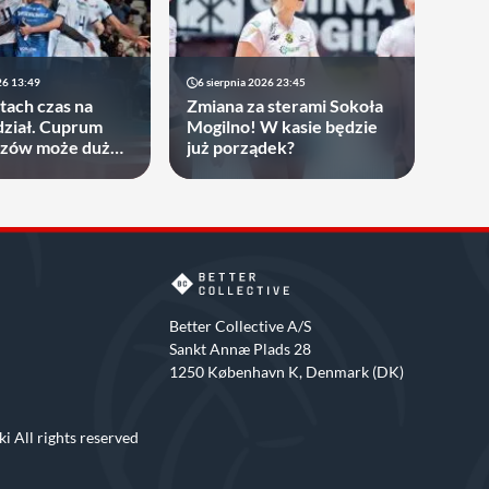
26 13:49
6 sierpnia 2026 23:45
atach czas na
Zmiana za sterami Sokoła
ział. Cuprum
Mogilno! W kasie będzie
rzów może dużo
już porządek?
Better Collective A/S
Sankt Annæ Plads 28
1250 København K, Denmark (DK)
i All rights reserved