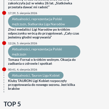
zakończyła już w wieku 26 lat. „Siatkówka
przestała dawać mi radość”
17:39, 5. sierpnia 2026
Aktualności
, 
reprezentacja Polski
mężczyzn
, 
Siatkarska Liga Narodów
Złoci medaliści Ligi Narodów po krótkim
odpoczynku wrócą do przygotowań. „Cały czas
jesteśmy głodni wygrywania”
12:26, 5. sierpnia 2026
Aktualności
, 
reprezentacja Polski
mężczyzn
Tomasz Fornal o krótkim wolnym. Okazja do
zadbania o zdrowie i spotkań
00:41, 4. sierpnia 2026
Aktualności
, 
Tauron Liga Kobiet
Kluby TAURON Ligi Kobiet rozpoczęły
przygotowania do nowego sezonu. Jest kilka
braków
TOP 5