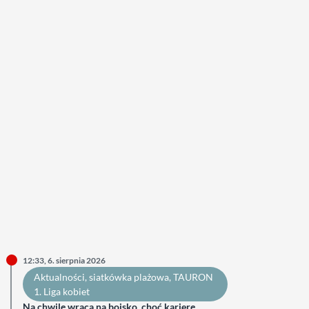
12:33, 6. sierpnia 2026
Aktualności
, 
siatkówka plażowa
, 
TAURON
1. Liga kobiet
Na chwilę wraca na boisko, choć karierę