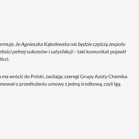
ormuje, że Agnieszka Kąkolewska nie będzie częścią zespołu
ości pełnej sukcesów i satysfakcji
– taki komunikat pojawił
icci.
 ma wrócić do Polski, zasilając szeregi Grupy Azoty Chemika
rmował o przedłużeniu umowy z jedną środkową, czyli Igą