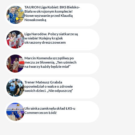
TAURON Liga Kobiet: BKS Bielsko-
Biała w okrojonym komplecie!
Nowe wyzwanie przed Klaudią
Nowakowską
Liga Narodów. Polscy siatkarze są
w niebie! Kolejny krążek
okraszony dreszczowcem
Marcin Komenda szczęśliwy po
meczu ze Słowenią. „Ten uśmiech
na twarzy każdy będzie miał”
Trener Mateusz Grabda
opowiedział o walce o zdrowie
swoich dzieci. „Nie odpuszczę”
Ukrainka zamknęła skład ŁKS-u
Commercecon Łódź