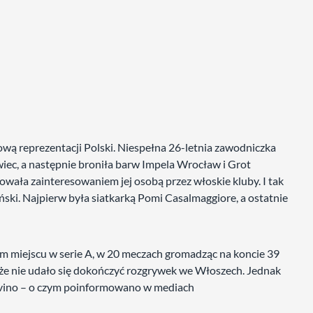
ą reprezentacji Polski. Niespełna 26-letnia zawodniczka
wiec, a następnie broniła barw Impela Wrocław i Grot
wała zainteresowaniem jej osobą przez włoskie kluby. I tak
ski. Najpierw była siatkarką Pomi Casalmaggiore, a ostatnie
ym miejscu w serie A, w 20 meczach gromadząc na koncie 39
że nie udało się dokończyć rozgrywek we Włoszech. Jednak
avino – o czym poinformowano w mediach