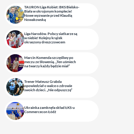
TAURON Liga Kobiet: BKS Bielsko-
Biała w okrojonym komplecie!
Nowe wyzwanie przed Klaudią
Nowakowską
Liga Narodów. Polscy siatkarze są
w niebie! Kolejny krążek
okraszony dreszczowcem
Marcin Komenda szczęśliwy po
meczu ze Słowenią. „Ten uśmiech
na twarzy każdy będzie miał”
Trener Mateusz Grabda
opowiedział o walce o zdrowie
swoich dzieci. „Nie odpuszczę”
Ukrainka zamknęła skład ŁKS-u
Commercecon Łódź