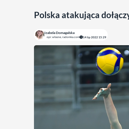
Polska atakująca dołącz
Izabela Domagalska
opr. własne, radomka.com
14 lip 2022 15:29