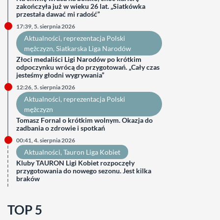
zakończyła już w wieku 26 lat. „Siatkówka
przestała dawać mi radość”
17:39, 5. sierpnia 2026
Aktualności
, 
reprezentacja Polski
mężczyzn
, 
Siatkarska Liga Narodów
Złoci medaliści Ligi Narodów po krótkim
odpoczynku wrócą do przygotowań. „Cały czas
jesteśmy głodni wygrywania”
12:26, 5. sierpnia 2026
Aktualności
, 
reprezentacja Polski
mężczyzn
Tomasz Fornal o krótkim wolnym. Okazja do
zadbania o zdrowie i spotkań
00:41, 4. sierpnia 2026
Aktualności
, 
Tauron Liga Kobiet
Kluby TAURON Ligi Kobiet rozpoczęły
przygotowania do nowego sezonu. Jest kilka
braków
TOP 5