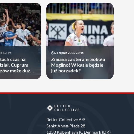
26 13:49
6 sierpnia 2026 23:45
atach czas na
Zmiana za sterami Sokoła
ział. Cuprum
Mogilno! W kasie będzie
rzów może dużo
już porządek?
Better Collective A/S
Sankt Annæ Plads 28
1250 København K, Denmark (DK)