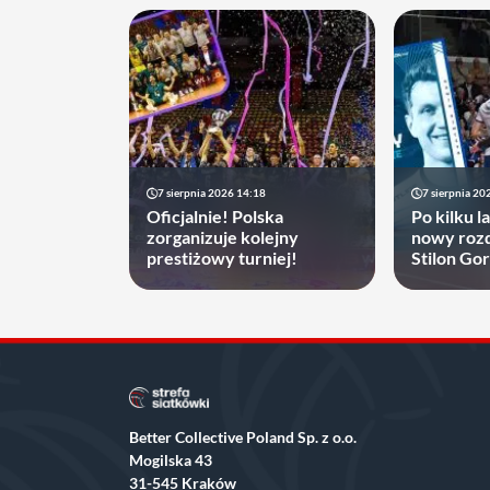
7 sierpnia 2026 14:18
7 sierpnia 20
Oficjalnie! Polska
Po kilku l
zorganizuje kolejny
nowy rozd
prestiżowy turniej!
Stilon Go
zyskać
Better Collective Poland Sp. z o.o.
Mogilska 43
31-545 Kraków