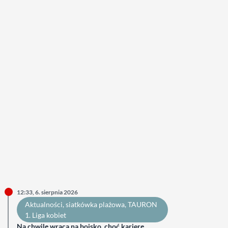
12:33, 6. sierpnia 2026
Aktualności
, 
siatkówka plażowa
, 
TAURON
1. Liga kobiet
Na chwilę wraca na boisko, choć karierę