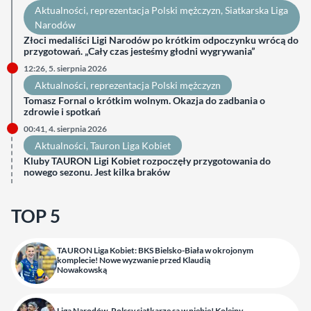
Aktualności
, 
reprezentacja Polski mężczyzn
, 
Siatkarska Liga
Narodów
Złoci medaliści Ligi Narodów po krótkim odpoczynku wrócą do
przygotowań. „Cały czas jesteśmy głodni wygrywania”
12:26, 5. sierpnia 2026
Aktualności
, 
reprezentacja Polski mężczyzn
Tomasz Fornal o krótkim wolnym. Okazja do zadbania o
zdrowie i spotkań
00:41, 4. sierpnia 2026
Aktualności
, 
Tauron Liga Kobiet
Kluby TAURON Ligi Kobiet rozpoczęły przygotowania do
nowego sezonu. Jest kilka braków
TOP 5
TAURON Liga Kobiet: BKS Bielsko-Biała w okrojonym
komplecie! Nowe wyzwanie przed Klaudią
Nowakowską
Liga Narodów. Polscy siatkarze są w niebie! Kolejny