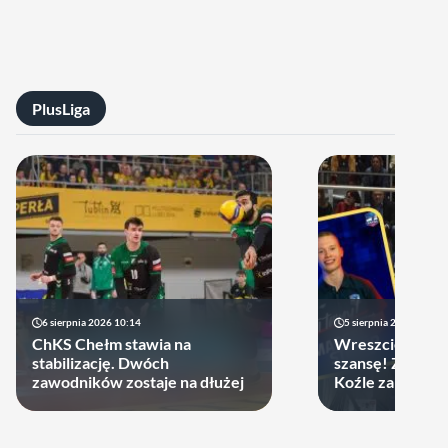
PlusLiga
6 sierpnia 2026 10:14
5 sierpnia 2026 20:47
ChKS Chełm stawia na
Wreszcie młodzi
stabilizację. Dwóch
szansę! ZAKSA 
zawodników zostaje na dłużej
Koźle zakontra
latka