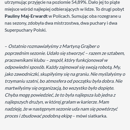
utrzymując przyjęcie na poziomie 54,89%. Dało jej to piąte
miejsce wśród najlepiej odbierających w lidze. To drugi pobyt
Pauliny Maj-Erwardt
w Policach. Sumując oba rozegrane u
nas sezony, zdobyła dwa mistrzostwa, dwa puchary i dwa
Superpuchary Polski.
–
Ostatnio rozmawiałyśmy z Martyną Grajber o
poprzednim sezonie. Udało się stworzyć – razem ze sztabem,
pracownikami klubu – zespół, który funkcjonował w
odpowiedni sposób. Każdy zajmował się swoją robotą. My,
jako zawodniczki, skupiłyśmy się na graniu. Nie myślałyśmy o
trzymaniu szatni, bo atmosfera od początku była dobra. Nie
martwiłyśmy się organizacją, bo wszystko było dopięte.
Chyba mogę powiedzieć, że to była najlepsza lub jedna z
najlepszych drużyn, w której grałam w karierze. Mam
nadzieję, że w następnym sezonie uda nam się powtórzyć
proces i zbudować podobną ekipę
– mówi siatkarka.