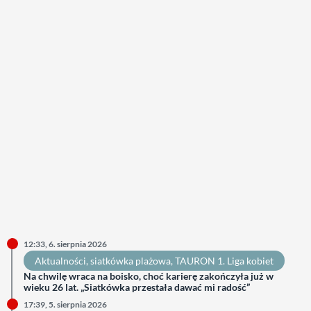
12:33, 6. sierpnia 2026
Aktualności
, 
siatkówka plażowa
, 
TAURON 1. Liga kobiet
Na chwilę wraca na boisko, choć karierę zakończyła już w
wieku 26 lat. „Siatkówka przestała dawać mi radość”
17:39, 5. sierpnia 2026