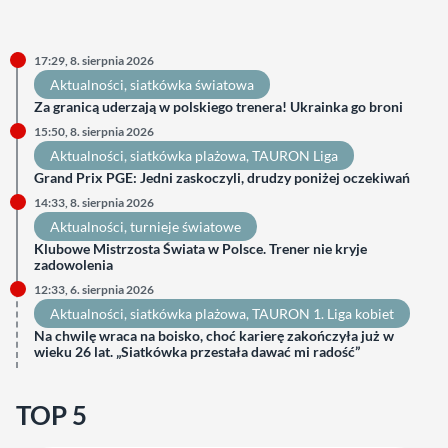
17:29, 8. sierpnia 2026
Aktualności
, 
siatkówka światowa
Za granicą uderzają w polskiego trenera! Ukrainka go broni
15:50, 8. sierpnia 2026
Aktualności
, 
siatkówka plażowa
, 
TAURON Liga
Grand Prix PGE: Jedni zaskoczyli, drudzy poniżej oczekiwań
14:33, 8. sierpnia 2026
Aktualności
, 
turnieje światowe
Klubowe Mistrzosta Świata w Polsce. Trener nie kryje
zadowolenia
12:33, 6. sierpnia 2026
Aktualności
, 
siatkówka plażowa
, 
TAURON 1. Liga kobiet
Na chwilę wraca na boisko, choć karierę zakończyła już w
wieku 26 lat. „Siatkówka przestała dawać mi radość”
TOP 5