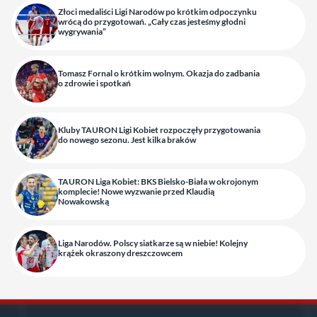
Złoci medaliści Ligi Narodów po krótkim odpoczynku
wrócą do przygotowań. „Cały czas jesteśmy głodni
wygrywania”
Tomasz Fornal o krótkim wolnym. Okazja do zadbania
o zdrowie i spotkań
Kluby TAURON Ligi Kobiet rozpoczęły przygotowania
do nowego sezonu. Jest kilka braków
TAURON Liga Kobiet: BKS Bielsko-Biała w okrojonym
komplecie! Nowe wyzwanie przed Klaudią
Nowakowską
Liga Narodów. Polscy siatkarze są w niebie! Kolejny
krążek okraszony dreszczowcem