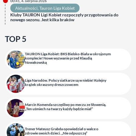
00:41, 4. sierpnia 2026
Aktualności
, 
Tauron Liga Kobiet
Kluby TAURON Ligi Kobiet rozpoczęły przygotowania do
nowego sezonu. Jest kilka braków
TOP 5
TAURON Liga Kobiet: BKS Bielsko-Biała w okrojonym
komplecie! Nowe wyzwanie przed Klaudią
Nowakowską
Liga Narodów. Polscy siatkarze są w niebie! Kolejny
krążek okraszony dreszczowcem
Marcin Komenda szczęśliwy po meczu ze Słowenią.
„Ten uśmiech na twarzy każdy będzie miał”
Trener Mateusz Grabda opowiedział o walce o
zdrowie swoich dzieci. „Nie odpuszczę”