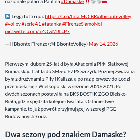
nazionale polacca Paulina
#Damaske
Leggi tutto qui:
https://t.co/fnIalMOiBR
#ilbisontevolley
#volley
#serieA1
#tatanka
#FirenzeSiamoNoi
pic.twitter.com/nZOwMJLcP7
— Il Bisonte Firenze (@IlBisonteVolley)
May 14, 2026
Pierwszym klubem 25-latki była Akademia Piłki Siatkowej
Rumia, skąd trafiła do SMS-u PZPS Szczyrk. Później związana
była z drużynami z Piły i Kalisza, a po raz pierwszy do Łodzi
przeniosła się z Wielkopolski w sezonie 2020/2021. Po
dwóch sezonach postawiła na BKS BOSTIK ZGO Bielsko-
Biała, gdzie spędziła kolejne dwa lata. Ostanie dwie
kampanie, to już powrót przyjmującej w szeregi PGE
Budowlanych Łódź.
Dwa sezony pod znakiem Damaske?