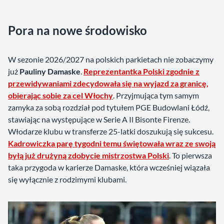
Pora na nowe środowisko
W sezonie 2026/2027 na polskich parkietach nie zobaczymy
już
Pauliny Damaske
.
Reprezentantka Polski zgodnie z
przewidywaniami zdecydowała się na wyjazd za granicę,
obierając sobie za cel Włochy
. Przyjmująca tym samym
zamyka za sobą rozdział pod tytułem PGE Budowlani Łódź,
stawiając na występujące w Serie A Il Bisonte Firenze.
Włodarze klubu w transferze 25-latki doszukują się sukcesu.
Kadrowiczka parę tygodni temu świętowała wraz ze swoją
byłą już drużyną zdobycie mistrzostwa Polski
. To pierwsza
taka przygoda w karierze Damaske, która wcześniej wiązała
się wyłącznie z rodzimymi klubami.