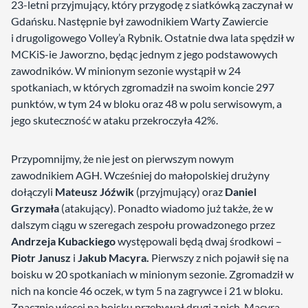
23-letni przyjmujący, który przygodę z siatkówką zaczynał w
Gdańsku. Następnie był zawodnikiem Warty Zawiercie
i drugoligowego Volley’a Rybnik. Ostatnie dwa lata spędził w
MCKiS-ie Jaworzno, będąc jednym z jego podstawowych
zawodników. W minionym sezonie wystąpił w 24
spotkaniach, w których zgromadził na swoim koncie 297
punktów, w tym 24 w bloku oraz 48 w polu serwisowym, a
jego skuteczność w ataku przekroczyła 42%.
Przypomnijmy, że nie jest on pierwszym nowym
zawodnikiem AGH. Wcześniej do małopolskiej drużyny
dołączyli
Mateusz Jóźwik
(przyjmujący) oraz
Daniel
Grzymała
(atakujący). Ponadto wiadomo już także, że w
dalszym ciągu w szeregach zespołu prowadzonego przez
Andrzeja Kubackiego
występowali będą dwaj środkowi –
Piotr Janusz
i
Jakub Macyra.
Pierwszy z nich pojawił się na
boisku w 20 spotkaniach w minionym sezonie. Zgromadził w
nich na koncie 46 oczek, w tym 5 na zagrywce i 21 w bloku.
Znacznie więcej na boisku przebywał drugi z nich. Macyra