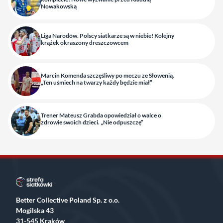
Nowakowską
Liga Narodów. Polscy siatkarze są w niebie! Kolejny
krążek okraszony dreszczowcem
Marcin Komenda szczęśliwy po meczu ze Słowenią.
„Ten uśmiech na twarzy każdy będzie miał”
Trener Mateusz Grabda opowiedział o walce o
zdrowie swoich dzieci. „Nie odpuszczę”
Better Collective Poland Sp. z o.o.
Mogilska 43
31-545 Kraków