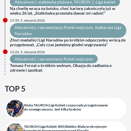
Aktualności
, 
siatkówka plażowa
, 
TAURON 1. Liga kobiet
Na chwilę wraca na boisko, choć karierę zakończyła już w
wieku 26 lat. „Siatkówka przestała dawać mi radość”
17:39, 5. sierpnia 2026
Aktualności
, 
reprezentacja Polski mężczyzn
, 
Siatkarska Liga
Narodów
Złoci medaliści Ligi Narodów po krótkim odpoczynku wrócą do
przygotowań. „Cały czas jesteśmy głodni wygrywania”
12:26, 5. sierpnia 2026
Aktualności
, 
reprezentacja Polski mężczyzn
Tomasz Fornal o krótkim wolnym. Okazja do zadbania o
zdrowie i spotkań
TOP 5
Kluby TAURON Ligi Kobiet rozpoczęły przygotowania
do nowego sezonu. Jest kilka braków
TAURON Liga Kobiet: BKS Bielsko-Biała w okrojonym
komplecie! Nowe wyzwanie przed Klaudią