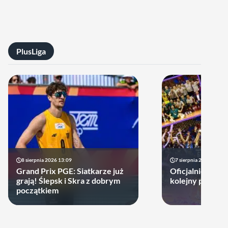
PlusLiga
8 sierpnia 2026 13:09
7 sierpnia 2026 14:18
Grand Prix PGE: Siatkarze już
Oficjalnie! Pols
grają! Ślepsk i Skra z dobrym
kolejny prestiż
początkiem