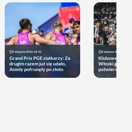
9 sierpnia 2026 18:41
8 sierpnia 2026 21:46
Grand Prix PGE siatkarzy: Za
Klubowe Mistrz
drugim razem już się udało,
Włoski gigant of
Anioły pofrunęły po złoto
potwierdził udz