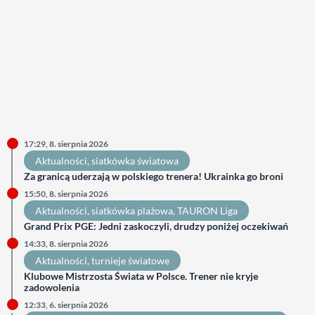
17:29, 8. sierpnia 2026
Aktualności
, 
siatkówka światowa
Za granicą uderzają w polskiego trenera! Ukrainka go broni
15:50, 8. sierpnia 2026
Aktualności
, 
siatkówka plażowa
, 
TAURON Liga
Grand Prix PGE: Jedni zaskoczyli, drudzy poniżej oczekiwań
14:33, 8. sierpnia 2026
Aktualności
, 
turnieje światowe
Klubowe Mistrzosta Świata w Polsce. Trener nie kryje
zadowolenia
12:33, 6. sierpnia 2026