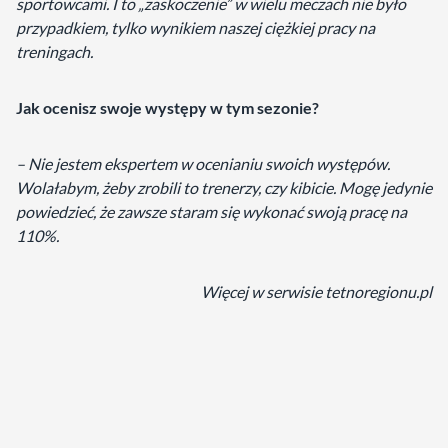
sportowcami. I to „zaskoczenie” w wielu meczach nie było
przypadkiem, tylko wynikiem naszej ciężkiej pracy na
treningach.
Jak ocenisz swoje występy w tym sezonie?
– Nie jestem ekspertem w ocenianiu swoich występów.
Wolałabym, żeby zrobili to trenerzy, czy kibicie. Mogę jedynie
powiedzieć, że zawsze staram się wykonać swoją pracę na
110%.
Więcej w serwisie tetnoregionu.pl