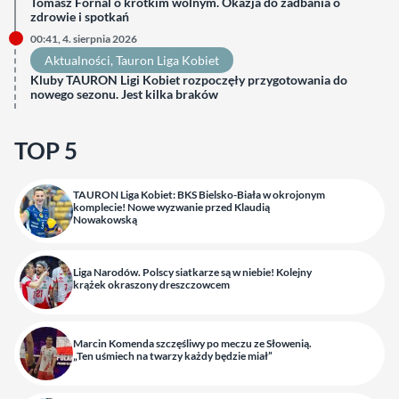
Tomasz Fornal o krótkim wolnym. Okazja do zadbania o
zdrowie i spotkań
00:41, 4. sierpnia 2026
Aktualności
, 
Tauron Liga Kobiet
Kluby TAURON Ligi Kobiet rozpoczęły przygotowania do
nowego sezonu. Jest kilka braków
TOP 5
TAURON Liga Kobiet: BKS Bielsko-Biała w okrojonym
komplecie! Nowe wyzwanie przed Klaudią
Nowakowską
Liga Narodów. Polscy siatkarze są w niebie! Kolejny
krążek okraszony dreszczowcem
Marcin Komenda szczęśliwy po meczu ze Słowenią.
„Ten uśmiech na twarzy każdy będzie miał”