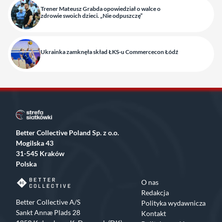
Trener Mateusz Grabda opowiedział o walce o
zdrowie swoich dzieci. „Nie odpuszczę”
Ukrainka zamknęła skład ŁKS-u Commercecon Łódź
Better Collective Poland Sp. z o.o.
Mogilska 43
31-545 Kraków
Polska
O nas
Redakcja
Better Collective A/S
Polityka wydawnicza
Sankt Annæ Plads 28
Kontakt