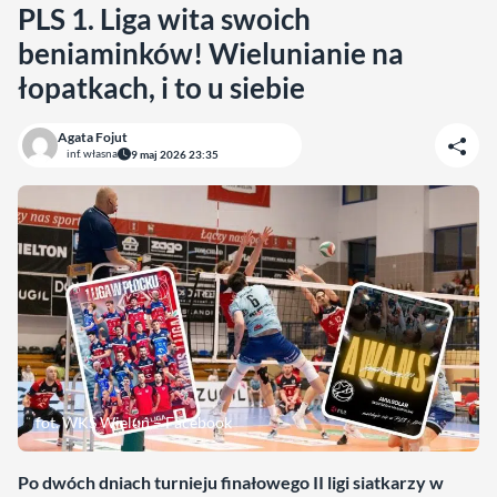
PLS 1. Liga wita swoich
beniaminków! Wielunianie na
łopatkach, i to u siebie
Agata Fojut
inf. własna
9 maj 2026 23:35
fot. WKS Wieluń – Facebook
Po dwóch dniach turnieju finałowego II ligi siatkarzy w