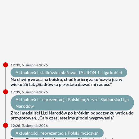
12:33, 6. sierpnia 2026
Aktualności
, 
siatkówka plażowa
, 
TAURON 1. Liga kobiet
Na chwilę wraca na boisko, choć karierę zakończyła już w
wieku 26 lat. „Siatkówka przestała dawać mi radość”
17:39, 5. sierpnia 2026
Aktualności
, 
reprezentacja Polski mężczyzn
, 
Siatkarska Liga
Narodów
Złoci medaliści Ligi Narodów po krótkim odpoczynku wrócą do
przygotowań. „Cały czas jesteśmy głodni wygrywania”
12:26, 5. sierpnia 2026
Aktualności
, 
reprezentacja Polski mężczyzn