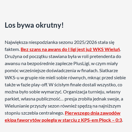
Los bywa okrutny!
Największa niespodzianka sezonu 2025/2026 stała się
faktem.
Bez szans na awans do I ligi jest już WKS Wieluń
.
Drużyna od początku stawiana była w roli pretendenta do
awansu na bezpośrednie zaplecze PlusLigi, w czym miały
pomóc wcześniejsze doświadczenia w finałach. Siatkarze
WKS-u w grupie nie mieli sobie równych, mknąc przed siebie
także w fazie play-off. W ścisłym finale dostali wszystko, co
można było sobie wymarzyć. Organizacja turnieju, własny
parkiet, własna publiczność… presja zrobiła jednak swoje, a
Wielunianie przyszły sezon również spędzą na najniższym
stopniu szczebla centralnego.
Pierwszego dnia zawodów
ekipa faworytów poległa w starciu z KPS-em Płock – 0:3
.