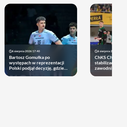
6 sierpnia 2026 17:40
6 sierpnia 2026 10:14
Bartosz Gomułka po
ChKS Chełm sta
występach w reprezentacji
stabilizację. D
Polski podjął decyzję, gdzie
zawodników zost
zagra w najbliższych sezonach!