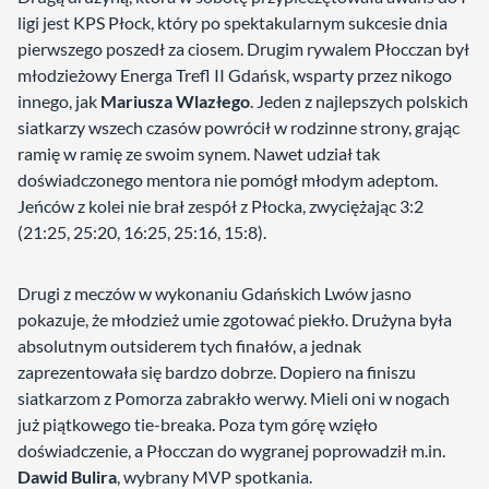
ligi jest KPS Płock, który po spektakularnym sukcesie dnia
pierwszego poszedł za ciosem. Drugim rywalem Płocczan był
młodzieżowy Energa Trefl II Gdańsk, wsparty przez nikogo
innego, jak
Mariusza Wlazłego
. Jeden z najlepszych polskich
siatkarzy wszech czasów powrócił w rodzinne strony, grając
ramię w ramię ze swoim synem. Nawet udział tak
doświadczonego mentora nie pomógł młodym adeptom.
Jeńców z kolei nie brał zespół z Płocka, zwyciężając 3:2
(21:25, 25:20, 16:25, 25:16, 15:8).
Drugi z meczów w wykonaniu Gdańskich Lwów jasno
pokazuje, że młodzież umie zgotować piekło. Drużyna była
absolutnym outsiderem tych finałów, a jednak
zaprezentowała się bardzo dobrze. Dopiero na finiszu
siatkarzom z Pomorza zabrakło werwy. Mieli oni w nogach
już piątkowego tie-breaka. Poza tym górę wzięło
doświadczenie, a Płocczan do wygranej poprowadził m.in.
Dawid Bulira
, wybrany MVP spotkania.