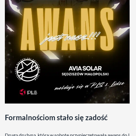
Formalnościom stało się zadość
Drugą drużyną, która w sobotę przypieczętowała awans do I