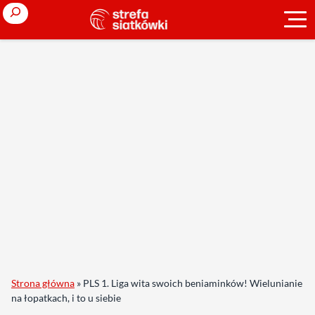
Search
Strona główna
»
PLS 1. Liga wita swoich beniaminków! Wielunianie
na łopatkach, i to u siebie