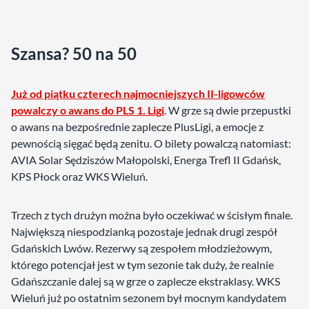
Szansa? 50 na 50
Już od piątku czterech najmocniejszych II-ligowców
powalczy o awans do PLS 1. Ligi
. W grze są dwie przepustki
o awans na bezpośrednie zaplecze PlusLigi, a emocje z
pewnością sięgać będą zenitu. O bilety powalczą natomiast:
AVIA Solar Sędziszów Małopolski, Energa Trefl II Gdańsk,
KPS Płock oraz WKS Wieluń.
Trzech z tych drużyn można było oczekiwać w ścisłym finale.
Największą niespodzianką pozostaje jednak drugi zespół
Gdańskich Lwów. Rezerwy są zespołem młodzieżowym,
którego potencjał jest w tym sezonie tak duży, że realnie
Gdańszczanie dalej są w grze o zaplecze ekstraklasy. WKS
Wieluń już po ostatnim sezonem był mocnym kandydatem