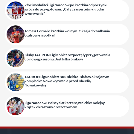
Złoci medaliści Ligi Narodów po krótkim odpoczynku
wrócą do przygotowań. „Cały czas jesteśmy głodni
wygrywania”
Tomasz Fornal o krótkim wolnym. Okazja do zadbania
o zdrowie i spotkań
Kluby TAURON Ligi Kobiet rozpoczęły przygotowania
do nowego sezonu. Jest kilka braków
TAURON Liga Kobiet: BKS Bielsko-Biała w okrojonym
komplecie! Nowe wyzwanie przed Klaudią
Nowakowską
Liga Narodów. Polscy siatkarze są w niebie! Kolejny
krążek okraszony dreszczowcem