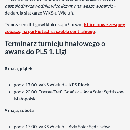
nasz siódmy zawodnik, więc liczymy na wasze wsparcie
–
deklarują siatkarze WKS-u Wieluń.
Tymczasem II-ligowi kibice są już pewni,
które nowe zespoły
zobaczą na parkietach szczebla centralnego
.
Terminarz turnieju finałowego o
awans do PLS 1. Ligi
8 maja, piątek
godz. 17.00: WKS Wieluń – KPS Płock
godz. 20.00: Energa Trefl Gdańsk – Avia Solar Sędziszów
Małopolski
9 maja, sobota
godz. 17.00: WKS Wieluń – Avia Solar Sędziszów