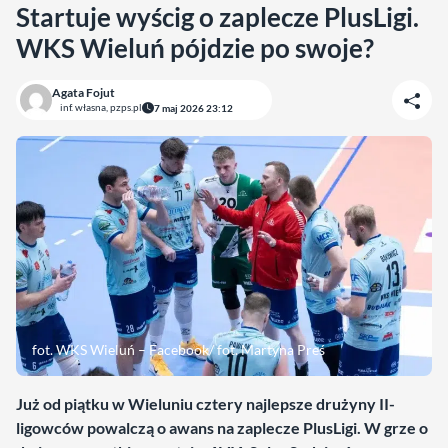
Startuje wyścig o zaplecze PlusLigi.
WKS Wieluń pójdzie po swoje?
Agata Fojut
inf. własna, pzps.pl
7 maj 2026 23:12
fot. WKS Wieluń – Facebook/ fot. Martyna Preś
Już od piątku w Wieluniu cztery najlepsze drużyny II-
ligowców powalczą o awans na zaplecze PlusLigi. W grze o