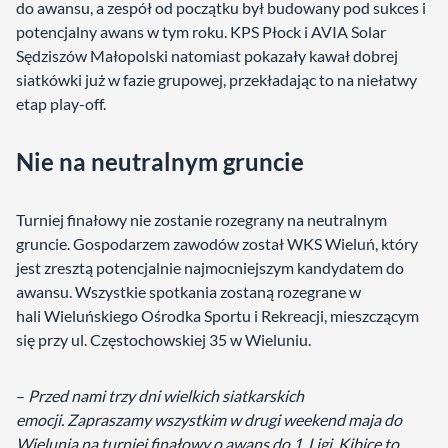
do awansu, a zespół od początku był budowany pod sukces i
potencjalny awans w tym roku. KPS Płock i AVIA Solar
Sędziszów Małopolski natomiast pokazały kawał dobrej
siatkówki już w fazie grupowej, przekładając to na niełatwy
etap play-off.
Nie na neutralnym gruncie
Turniej finałowy nie zostanie rozegrany na neutralnym
gruncie. Gospodarzem zawodów został WKS Wieluń, który
jest zresztą potencjalnie najmocniejszym kandydatem do
awansu. Wszystkie spotkania zostaną rozegrane w
hali Wieluńskiego Ośrodka Sportu i Rekreacji, mieszczącym
się przy ul. Częstochowskiej 35 w Wieluniu.
–
Przed nami trzy dni wielkich siatkarskich
emocji. Zapraszamy wszystkim w drugi weekend maja do
Wielunia na turniej finałowy o awans do 1. Ligi. Kibice to