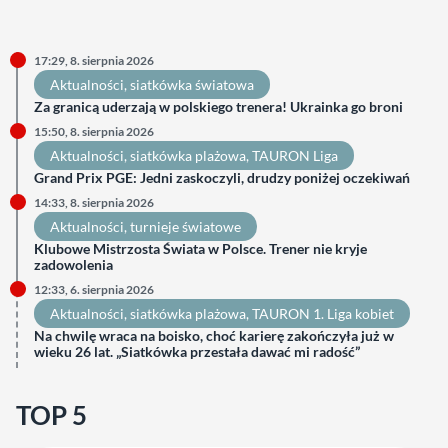
17:29, 8. sierpnia 2026
Aktualności
, 
siatkówka światowa
Za granicą uderzają w polskiego trenera! Ukrainka go broni
15:50, 8. sierpnia 2026
Aktualności
, 
siatkówka plażowa
, 
TAURON Liga
Grand Prix PGE: Jedni zaskoczyli, drudzy poniżej oczekiwań
14:33, 8. sierpnia 2026
Aktualności
, 
turnieje światowe
Klubowe Mistrzosta Świata w Polsce. Trener nie kryje
zadowolenia
12:33, 6. sierpnia 2026
Aktualności
, 
siatkówka plażowa
, 
TAURON 1. Liga kobiet
Na chwilę wraca na boisko, choć karierę zakończyła już w
wieku 26 lat. „Siatkówka przestała dawać mi radość”
TOP 5