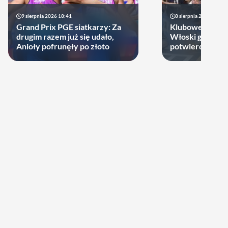
9 sierpnia 2026 18:41
8 sierpnia 2026 21:46
Grand Prix PGE siatkarzy: Za
Klubowe Mistrz
drugim razem już się udało,
Włoski gigant of
Anioły pofrunęły po złoto
potwierdził udz