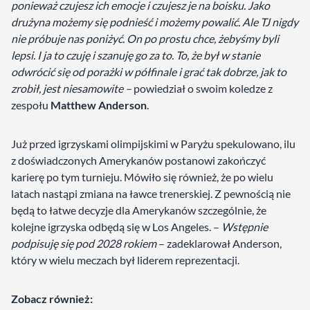
ponieważ czujesz ich emocje i czujesz je na boisku. Jako
drużyna możemy się podnieść i możemy powalić. Ale TJ nigdy
nie próbuje nas poniżyć. On po prostu chce, żebyśmy byli
lepsi. I ja to czuję i szanuję go za to. To, że był w stanie
odwrócić się od porażki w półfinale i grać tak dobrze, jak to
zrobił, jest niesamowite –
powiedział o swoim koledze z
zespołu
Matthew Anderson
.
Już przed igrzyskami olimpijskimi w Paryżu spekulowano, ilu
z doświadczonych Amerykanów postanowi zakończyć
karierę po tym turnieju. Mówiło się również, że po wielu
latach nastąpi zmiana na ławce trenerskiej. Z pewnością nie
będą to łatwe decyzje dla Amerykanów szczególnie, że
kolejne igrzyska odbędą się w Los Angeles. –
Wstępnie
podpisuję się pod 2028 rokiem
– zadeklarował Anderson,
który w wielu meczach był liderem reprezentacji.
Zobacz również: