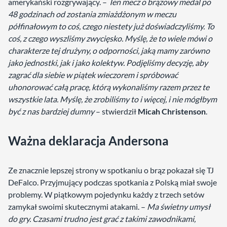
amerykański rozgrywający. –
Ten mecz o brązowy medal po
48 godzinach od zostania zmiażdżonym w meczu
półfinałowym to coś, czego niestety już doświadczyliśmy. To
coś, z czego wyszliśmy zwycięsko. Myślę, że to wiele mówi o
charakterze tej drużyny, o odporności, jaką mamy zarówno
jako jednostki, jak i jako kolektyw. Podjęliśmy decyzję, aby
zagrać dla siebie w piątek wieczorem i spróbować
uhonorować całą pracę, którą wykonaliśmy razem przez te
wszystkie lata. Myślę, że zrobiliśmy to i więcej, i nie mógłbym
być z nas bardziej dumny
– stwierdził
Micah Christenson
.
Ważna deklaracja Andersona
Ze znacznie lepszej strony w spotkaniu o brąz pokazał się TJ
DeFalco. Przyjmujący podczas spotkania z Polską miał swoje
problemy. W piątkowym pojedynku każdy z trzech setów
zamykał swoimi skutecznymi atakami. –
Ma świetny umysł
do gry. Czasami trudno jest grać z takimi zawodnikami,