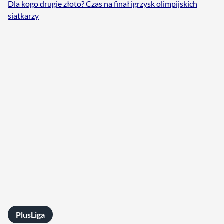
Dla kogo drugie złoto? Czas na finał igrzysk olimpijskich
siatkarzy
PlusLiga