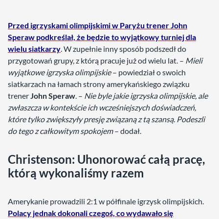
Przed igrzyskami olimpijskimi w Paryżu trener John
Speraw podkreślał, że będzie to wyjątkowy turniej dla
wielu siatkarzy
. W zupełnie inny sposób podszedł do
przygotowań grupy, z którą pracuje już od wielu lat. –
Mieli
wyjątkowe igrzyska olimpijskie
– powiedział o swoich
siatkarzach na łamach strony amerykańskiego związku
trener
John Speraw
. –
Nie byle jakie igrzyska olimpijskie, ale
zwłaszcza w kontekście ich wcześniejszych doświadczeń,
które tylko zwiększyły presję związaną z tą szansą. Podeszli
do tego z całkowitym spokojem
– dodał.
Christenson: Uhonorować całą pracę,
którą wykonaliśmy razem
Amerykanie prowadzili 2:1 w półfinale igrzysk olimpijskich.
Polacy jednak dokonali czegoś, co wydawało się