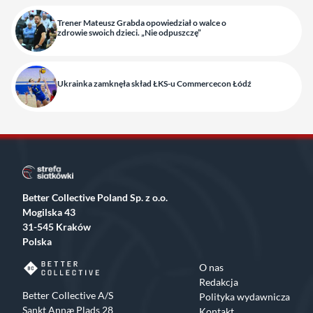
Trener Mateusz Grabda opowiedział o walce o
zdrowie swoich dzieci. „Nie odpuszczę”
Ukrainka zamknęła skład ŁKS-u Commercecon Łódź
Better Collective Poland Sp. z o.o.
Mogilska 43
31-545 Kraków
Polska
O nas
Redakcja
Better Collective A/S
Polityka wydawnicza
Sankt Annæ Plads 28
Kontakt