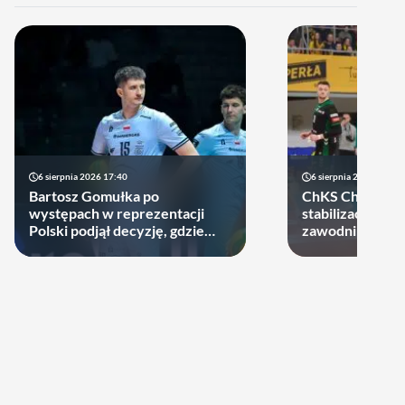
6 sierpnia 2026 17:40
6 sierpnia 2026 10:14
Bartosz Gomułka po
ChKS Chełm sta
występach w reprezentacji
stabilizację. D
Polski podjął decyzję, gdzie
zawodników zost
zagra w najbliższych sezonach!