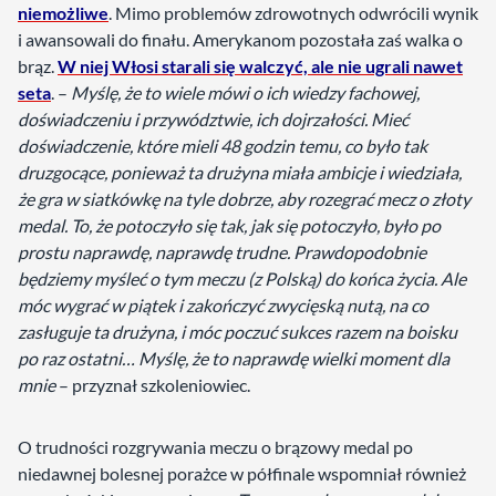
niemożliwe
. Mimo problemów zdrowotnych odwrócili wynik
i awansowali do finału. Amerykanom pozostała zaś walka o
brąz.
W niej Włosi starali się walczyć, ale nie ugrali nawet
seta
. –
Myślę, że to wiele mówi o ich wiedzy fachowej,
doświadczeniu i przywództwie, ich dojrzałości. Mieć
doświadczenie, które mieli 48 godzin temu, co było tak
druzgocące, ponieważ ta drużyna miała ambicje i wiedziała,
że gra w siatkówkę na tyle dobrze, aby rozegrać mecz o złoty
medal. To, że potoczyło się tak, jak się potoczyło, było po
prostu naprawdę, naprawdę trudne. Prawdopodobnie
będziemy myśleć o tym meczu (z Polską) do końca życia. Ale
móc wygrać w piątek i zakończyć zwycięską nutą, na co
zasługuje ta drużyna, i móc poczuć sukces razem na boisku
po raz ostatni… Myślę, że to naprawdę wielki moment dla
mnie
– przyznał szkoleniowiec.
O trudności rozgrywania meczu o brązowy medal po
niedawnej bolesnej porażce w półfinale wspomniał również