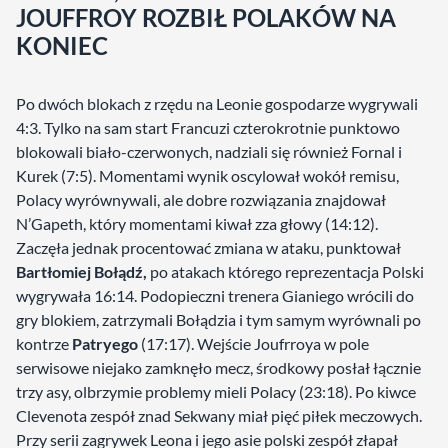
JOUFFROY ROZBIŁ POLAKÓW NA
KONIEC
Po dwóch blokach z rzędu na Leonie gospodarze wygrywali
4:3. Tylko na sam start Francuzi czterokrotnie punktowo
blokowali biało-czerwonych, nadziali się również Fornal i
Kurek (7:5). Momentami wynik oscylował wokół remisu,
Polacy wyrównywali, ale dobre rozwiązania znajdował
N’Gapeth, który momentami kiwał zza głowy (14:12).
Zaczęła jednak procentować zmiana w ataku, punktował
Bartłomiej Bołądź,
po atakach którego reprezentacja Polski
wygrywała 16:14. Podopieczni trenera Gianiego wrócili do
gry blokiem, zatrzymali Bołądzia i tym samym wyrównali po
kontrze
Patryego
(17:17). Wejście Joufrroya w pole
serwisowe niejako zamknęło mecz, środkowy posłał łącznie
trzy asy, olbrzymie problemy mieli Polacy (23:18). Po kiwce
Clevenota zespół znad Sekwany miał pięć piłek meczowych.
Przy serii zagrywek Leona i jego asie polski zespół złapał