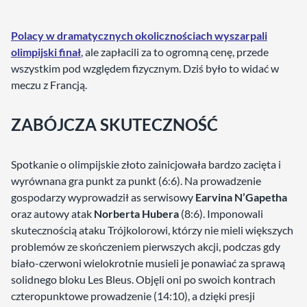
Polacy w dramatycznych okolicznościach wyszarpali
olimpijski finał
, ale zapłacili za to ogromną cenę, przede
wszystkim pod względem fizycznym. Dziś było to widać w
meczu z Francją.
ZABÓJCZA SKUTECZNOŚĆ
Spotkanie o olimpijskie złoto zainicjowała bardzo zacięta i
wyrównana gra punkt za punkt (6:6). Na prowadzenie
gospodarzy wyprowadził as serwisowy
Earvina N’Gapetha
oraz autowy atak
Norberta Hubera
(8:6). Imponowali
skutecznością ataku Trójkolorowi, którzy nie mieli większych
problemów ze skończeniem pierwszych akcji, podczas gdy
biało-czerwoni wielokrotnie musieli je ponawiać za sprawą
solidnego bloku Les Bleus. Objęli oni po swoich kontrach
czteropunktowe prowadzenie (14:10), a dzięki presji