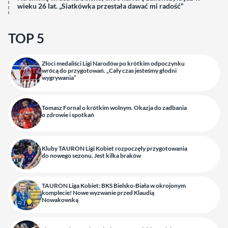
wieku 26 lat. „Siatkówka przestała dawać mi radość”
TOP 5
Złoci medaliści Ligi Narodów po krótkim odpoczynku
wrócą do przygotowań. „Cały czas jesteśmy głodni
wygrywania”
Tomasz Fornal o krótkim wolnym. Okazja do zadbania
o zdrowie i spotkań
Kluby TAURON Ligi Kobiet rozpoczęły przygotowania
do nowego sezonu. Jest kilka braków
TAURON Liga Kobiet: BKS Bielsko-Biała w okrojonym
komplecie! Nowe wyzwanie przed Klaudią
Nowakowską