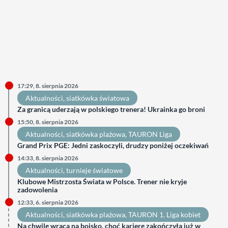
17:29, 8. sierpnia 2026
Aktualności
, 
siatkówka światowa
Za granicą uderzają w polskiego trenera! Ukrainka go broni
15:50, 8. sierpnia 2026
Aktualności
, 
siatkówka plażowa
, 
TAURON Liga
Grand Prix PGE: Jedni zaskoczyli, drudzy poniżej oczekiwań
14:33, 8. sierpnia 2026
Aktualności
, 
turnieje światowe
Klubowe Mistrzosta Świata w Polsce. Trener nie kryje
zadowolenia
12:33, 6. sierpnia 2026
Aktualności
, 
siatkówka plażowa
, 
TAURON 1. Liga kobiet
Na chwilę wraca na boisko, choć karierę zakończyła już w