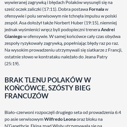
wywieranej zagrywką i błędach Polaków wysunęli się na
sześć oczek zaliczki (17:11). Dobra postawa
Fornala
w
ofensywie i polu serwisowym nie tchnęła impulsu w polski
zespół. Asa dołożył także Norbert Huber (19:15), niemniej
jednak wyśmienici wręcz byli podopieczni trenera
Andrei
Gianiego
w ofensywie. W samej końcówce cały czas obydwa
zespoły ryzykowały zagrywką, popełniając błędy raz po raz.
Na wysokim prowadzeniu utrzymywali się siatkarze z Francji,
ostatnie słowo w kontrataku należało do Jeana Patry
(25:19).
BRAK TLENU POLAKÓW W
KOŃCÓWCE, SZÓSTY BIEG
FRANCUZÓW
Biało-czerwoni rozpoczęli drugiego seta od prowadzenia 6:4
po asie serwisowym
Wilfredo Leona
oraz bloku na
N’Gapethcie. Ekipa znad Wisły utrzymywała się na