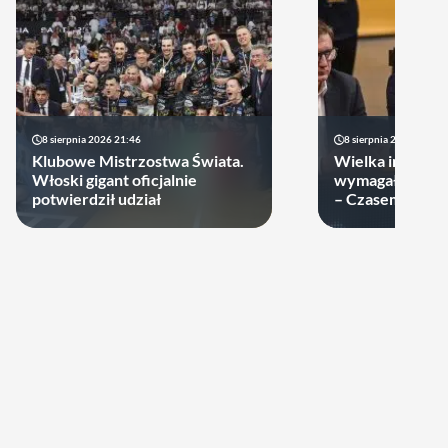
8 sierpnia 2026 21:46
8 sierpnia 2026 19:22
Klubowe Mistrzostwa Świata.
Wielka impreza
Włoski gigant oficjalnie
wymagała wielk
potwierdził udział
– Czasem warto
swoje ręce