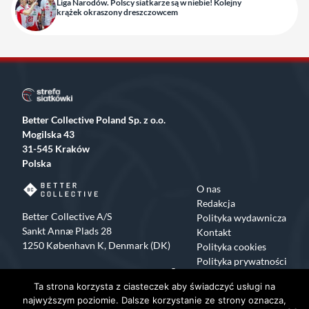
Liga Narodów. Polscy siatkarze są w niebie! Kolejny
krążek okraszony dreszczowcem
Better Collective Poland Sp. z o.o.
Mogilska 43
31-545 Kraków
Polska
O nas
Redakcja
Better Collective A/S
Polityka wydawnicza
Sankt Annæ Plads 28
Kontakt
1250 København K, Denmark (DK)
Polityka cookies
Polityka prywatności
Facebook
X
Instagram
TikTok
Ta strona korzysta z ciasteczek aby świadczyć usługi na
Copyrights 2015-2024 Strefa Siatkówki All rights reserved
najwyższym poziomie. Dalsze korzystanie ze strony oznacza,