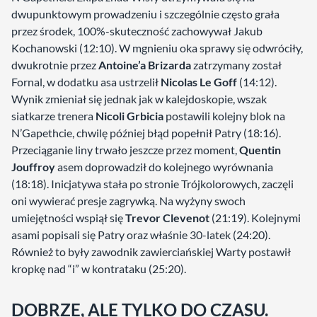
dwupunktowym prowadzeniu i szczególnie często grała
przez środek, 100%-skuteczność zachowywał Jakub
Kochanowski (12:10). W mgnieniu oka sprawy się odwróciły,
dwukrotnie przez
Antoine’a Brizarda
zatrzymany został
Fornal, w dodatku asa ustrzelił
Nicolas
Le Goff
(14:12).
Wynik zmieniał się jednak jak w kalejdoskopie, wszak
siatkarze trenera
Nicoli Grbicia
postawili kolejny blok na
N’Gapethcie, chwilę później błąd popełnił Patry (18:16).
Przeciąganie liny trwało jeszcze przez moment,
Quentin
Jouffroy
asem doprowadził do kolejnego wyrównania
(18:18). Inicjatywa stała po stronie Trójkolorowych, zaczęli
oni wywierać presje zagrywką. Na wyżyny swoch
umiejętności wspiął się
Trevor Clevenot
(21:19). Kolejnymi
asami popisali się Patry oraz właśnie 30-latek (24:20).
Również to były zawodnik zawierciańskiej Warty postawił
kropkę nad “i” w kontrataku (25:20).
DOBRZE, ALE TYLKO DO CZASU.