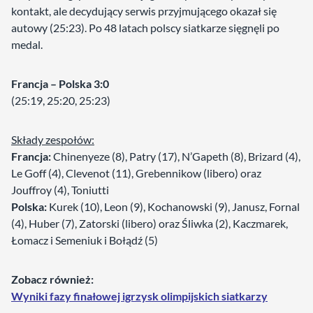
kontakt, ale decydujący serwis przyjmującego okazał się
autowy (25:23). Po 48 latach polscy siatkarze sięgnęli po
medal.
Francja – Polska 3:0
(25:19, 25:20, 25:23)
Składy zespołów:
Francja:
Chinenyeze (8), Patry (17), N’Gapeth (8), Brizard (4),
Le Goff (4), Clevenot (11), Grebennikow (libero) oraz
Jouffroy (4), Toniutti
Polska:
Kurek (10), Leon (9), Kochanowski (9), Janusz, Fornal
(4), Huber (7), Zatorski (libero) oraz Śliwka (2), Kaczmarek,
Łomacz i Semeniuk i Bołądź (5)
Zobacz również:
Wyniki fazy finałowej igrzysk olimpijskich siatkarzy