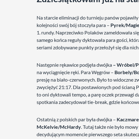
Na starcie eliminacji do turnieju panów pojawił
kolejności swój bój stoczyła para –
Pyrek/Magie
1. rundy. Naprzeciwko Polaków zameldowała si
samego końca reguły dyktowała para gości, któ
seriami zdobywane punkty przełożył się dla nich
Następnie rękawice podjęła dwójka
– Wróbel/
na wyciągnięcie ręki. Para Węgrów –
Borbely/B
presję na biało-czerwonych. Było to widoczne zw
zwyciężyć 21:17. Dla postawionych pod ścianą 
to oni dyktowali tempo, a parę oczek przewagi d
spotkania zadecydował tie-break, gdzie końcowo 
Ostatnią z polskich par była dwójka –
Kaczmare
McKelvie/McHardy
. Tutaj także nie było mowy
decydującym momencie pierwszego seta skuteczn