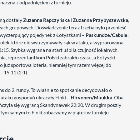
znaczna z odpadnięciem z turnieju.
wną dostały
Zuzanna Rapczyńska
i
Zuzanna Przybyszewska
,
azach grupowych. Doświadczenie teraz trzeba było przenieść
ał wyczerpujący pojedynek z Łotyszkami –
Paskundze/Cabule
.
Polek, które nie wstrzymywały rąk w ataku, a wypracowana
15. Szybka wygrana na start uśpiła czujność lokalnych,
nia, reprezentantkom Polski zabrakło czasu, a Łotyszki
o już sportowa loteria, niemniej tym razem więcej do
 15:11 (2:1).
 do 2. rundy. To właśnie to spotkanie decydowało o
y ataku gospodyń ukracały Finki –
Hirvonen/Muukka
. Oba
kończyła się wygraną Skandynawek 22:20. W drugim poszły
. Tym samym to Finki zobaczymy w piątek w turnieju
rcie