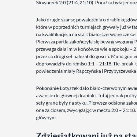
Słowaczek 2:0 (21:4, 21:10). Porażka była jedno
Jako drugie szansę powalczenia o drabinkę głó
które w poprzednich turniejach grywały już w f
na kwalifikacje, a na start biało-czerwone czek
Pierwsza partia zakończyła się pewną wygraną 
przewaga dała im w końcówce wiele spokoju – 21:
przez co drugi set należał do gościń. Mimo gonie
doprowadziły do remisu 1:1 – 21:18. Tie-break, t
powiedzenia miały Rapczyńska i Przybyszewska –
Pokonanie Łotyszek dało biało-czerwonym awans
awansie do głównej drabinki. Tutaj jednak prób
sety grane były na styku. Pierwsza odsłona za
one za ciosem, zwyciężając w meczu 2:0 – 21:18
głównym.
Zdziesiątkowani już na sta