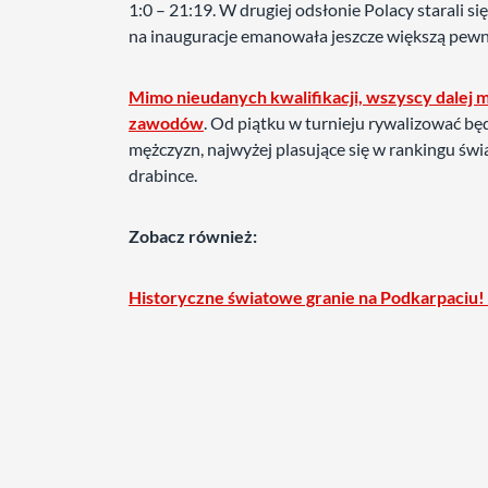
1:0 – 21:19. W drugiej odsłonie Polacy starali s
na inauguracje emanowała jeszcze większą pewnoś
Mimo nieudanych kwalifikacji, wszyscy dalej m
zawodów
. Od piątku w turnieju rywalizować będ
mężczyzn, najwyżej plasujące się w rankingu św
drabince.
Zobacz również:
Historyczne światowe granie na Podkarpaciu!