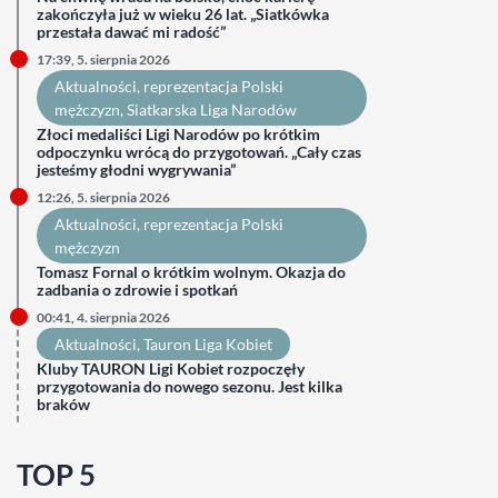
zakończyła już w wieku 26 lat. „Siatkówka
przestała dawać mi radość”
17:39, 5. sierpnia 2026
Aktualności
, 
reprezentacja Polski
mężczyzn
, 
Siatkarska Liga Narodów
Złoci medaliści Ligi Narodów po krótkim
odpoczynku wrócą do przygotowań. „Cały czas
jesteśmy głodni wygrywania”
12:26, 5. sierpnia 2026
Aktualności
, 
reprezentacja Polski
mężczyzn
Tomasz Fornal o krótkim wolnym. Okazja do
zadbania o zdrowie i spotkań
00:41, 4. sierpnia 2026
Aktualności
, 
Tauron Liga Kobiet
Kluby TAURON Ligi Kobiet rozpoczęły
przygotowania do nowego sezonu. Jest kilka
braków
TOP 5