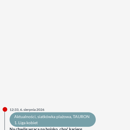
12:33, 6. sierpnia 2026
Aktualności
, 
siatkówka plażowa
, 
TAURON
1. Liga kobiet
Na chwilę wraca na boisko, choć karierę