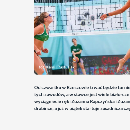
fot. Kamil Pastusiak
Od czwartku w Rzeszowie trwać będzie turnie
tych zawodów, a w stawce jest wiele biało-cz
wyciągniecie ręki Zuzanna Rapczyńska i Zuza
drabince, a już w piątek startuje zasadnicza c