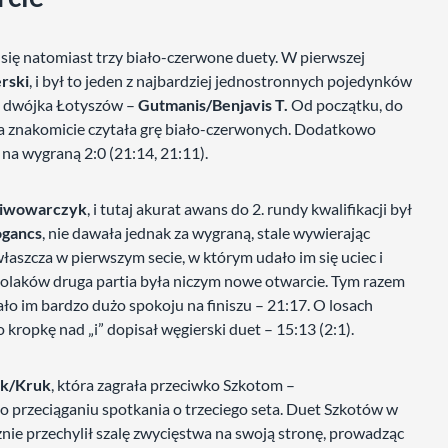
y się natomiast trzy biało-czerwone duety. W pierwszej
rski
, i był to jeden z najbardziej jednostronnych pojedynków
ę dwójka Łotyszów –
Gutmanis/Benjavis T.
Od początku, do
ra znakomicie czytała grę biało-czerwonych. Dodatkowo
 na wygraną 2:0 (21:14, 21:11).
Piwowarczyk
, i tutaj akurat awans do 2. rundy kwalifikacji był
ogancs
, nie dawała jednak za wygraną, stale wywierając
łaszcza w pierwszym secie, w którym udało im się uciec i
Polaków druga partia była niczym nowe otwarcie. Tym razem
ało im bardzo dużo spokoju na finiszu – 21:17. O losach
kropkę nad „i” dopisał węgierski duet – 15:13 (2:1).
k/Kruk
, która zagrała przeciwko Szkotom –
 o przeciąganiu spotkania o trzeciego seta. Duet Szkotów w
ie przechylił szalę zwycięstwa na swoją stronę, prowadząc