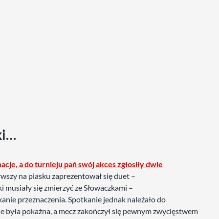
ki…
acje, a do turnieju pań swój akces zgłosiły dwie
erwszy na piasku zaprezentował się duet –
ki musiały się zmierzyć ze Słowaczkami –
ukanie przeznaczenia. Spotkanie jednak należało do
sie była pokaźna, a mecz zakończył się pewnym zwycięstwem