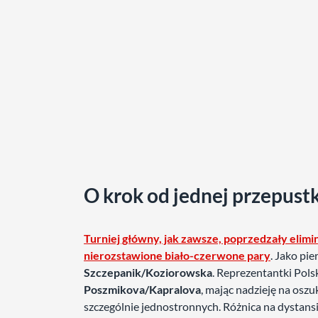
O krok od jednej przepust
Turniej główny, jak zawsze, poprzedzały elimin
nierozstawione biało-czerwone pary
. Jako pi
Szczepanik/Koziorowska
. Reprezentantki Pols
Poszmikova/Kapralova
, mając nadzieję na osz
szczególnie jednostronnych. Różnica na dystan