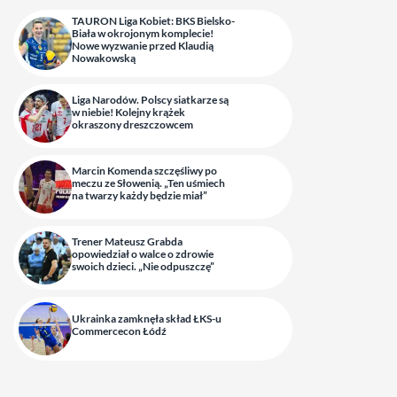
TAURON Liga Kobiet: BKS Bielsko-
Biała w okrojonym komplecie!
Nowe wyzwanie przed Klaudią
Nowakowską
Liga Narodów. Polscy siatkarze są
w niebie! Kolejny krążek
okraszony dreszczowcem
Marcin Komenda szczęśliwy po
meczu ze Słowenią. „Ten uśmiech
na twarzy każdy będzie miał”
Trener Mateusz Grabda
opowiedział o walce o zdrowie
swoich dzieci. „Nie odpuszczę”
Ukrainka zamknęła skład ŁKS-u
Commercecon Łódź