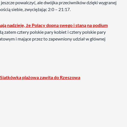
ię jeszcze powalczyć, ale dwójka przeciwników dzięki wygranej
cią siebie, zwyciężając 2:0 – 21:17.
ają nadzieję, że Polacy dopną swego i staną na podium
ą zatem cztery polskie pary kobiet i cztery polskie pary
iatowym i mające przez to zapewniony udział w głównej
 Siatkówka plażowa zawita do Rzeszowa