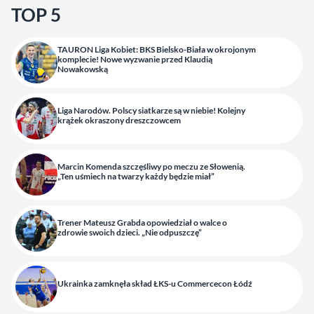
TOP 5
TAURON Liga Kobiet: BKS Bielsko-Biała w okrojonym
komplecie! Nowe wyzwanie przed Klaudią
Nowakowską
Liga Narodów. Polscy siatkarze są w niebie! Kolejny
krążek okraszony dreszczowcem
Marcin Komenda szczęśliwy po meczu ze Słowenią.
„Ten uśmiech na twarzy każdy będzie miał”
Trener Mateusz Grabda opowiedział o walce o
zdrowie swoich dzieci. „Nie odpuszczę”
Ukrainka zamknęła skład ŁKS-u Commercecon Łódź