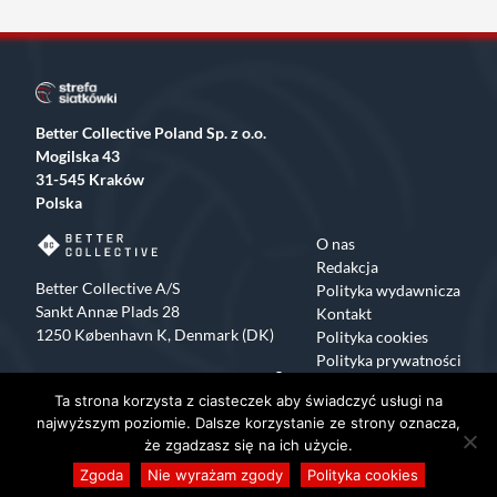
Better Collective Poland Sp. z o.o.
Mogilska 43
31-545 Kraków
Polska
O nas
Redakcja
Better Collective A/S
Polityka wydawnicza
Sankt Annæ Plads 28
Kontakt
1250 København K, Denmark (DK)
Polityka cookies
Polityka prywatności
Facebook
X
Instagram
TikTok
Ta strona korzysta z ciasteczek aby świadczyć usługi na
Copyrights 2015-2024 Strefa Siatkówki All rights reserved
najwyższym poziomie. Dalsze korzystanie ze strony oznacza,
że zgadzasz się na ich użycie.
Zgoda
Nie wyrażam zgody
Polityka cookies