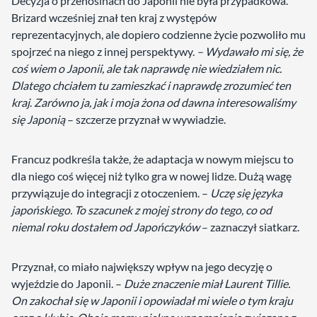
Decyzja o przenosinach do Japonii nie była przypadkowa.
Brizard wcześniej znał ten kraj z występów
reprezentacyjnych, ale dopiero codzienne życie pozwoliło mu
spojrzeć na niego z innej perspektywy.
– Wydawało mi się, że
coś wiem o Japonii, ale tak naprawdę nie wiedziałem nic.
Dlatego chciałem tu zamieszkać i naprawdę zrozumieć ten
kraj
.
Zarówno ja, jak i moja żona od dawna interesowaliśmy
się Japonią
– szczerze przyznał w wywiadzie.
Francuz podkreśla także, że adaptacja w nowym miejscu to
dla niego coś więcej niż tylko gra w nowej lidze. Dużą wagę
przywiązuje do integracji z otoczeniem. –
Uczę się języka
japońskiego. To szacunek z mojej strony do tego, co od
niemal roku dostałem od Japończyków
– zaznaczył siatkarz.
Przyznał, co miało największy wpływ na jego decyzję o
wyjeździe do Japonii. –
Duże znaczenie miał Laurent Tillie.
On zakochał się w Japonii i opowiadał mi wiele o tym kraju