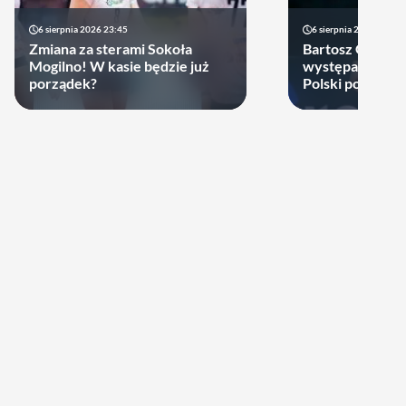
6 sierpnia 2026 23:45
6 sierpnia 2026 17:40
Zmiana za sterami Sokoła
Bartosz Gomułk
Mogilno! W kasie będzie już
występach w re
porządek?
Polski podjął de
zagra w najbliż