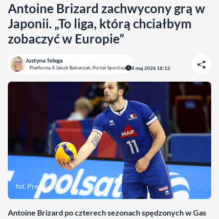
Antoine Brizard zachwycony grą w
Japonii. „To liga, którą chciałbym
zobaczyć w Europie”
Justyna Telega
Platforma X Jakub Balcerzak, Portal Sportiva
8 maj 2026 18:12
fot. PressFocus
Antoine Brizard po czterech sezonach spędzonych w Gas