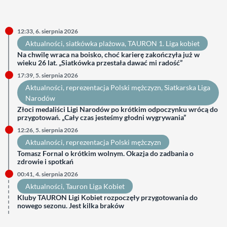
12:33, 6. sierpnia 2026
Aktualności
, 
siatkówka plażowa
, 
TAURON 1. Liga kobiet
Na chwilę wraca na boisko, choć karierę zakończyła już w
wieku 26 lat. „Siatkówka przestała dawać mi radość”
17:39, 5. sierpnia 2026
Aktualności
, 
reprezentacja Polski mężczyzn
, 
Siatkarska Liga
Narodów
Złoci medaliści Ligi Narodów po krótkim odpoczynku wrócą do
przygotowań. „Cały czas jesteśmy głodni wygrywania”
12:26, 5. sierpnia 2026
Aktualności
, 
reprezentacja Polski mężczyzn
Tomasz Fornal o krótkim wolnym. Okazja do zadbania o
zdrowie i spotkań
00:41, 4. sierpnia 2026
Aktualności
, 
Tauron Liga Kobiet
Kluby TAURON Ligi Kobiet rozpoczęły przygotowania do
nowego sezonu. Jest kilka braków