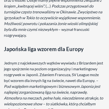
oraz o klubie. Oboje mamy piękne wspomnienia związane z
krajem „kwitnącej wiśni”.
(…)
Podczas przygotowań do
turniejów często trenowaliśmy w Okinawie. Zwycięstwo na
igrzyskach w Tokio to oczywiście wyjątkowe wspomnienie.
Możliwość powrotu i pokazania żonie wioski olimpijskiej
była dla mnie czymś niezwykłym
– wyznał francuski
rozgrywający.
Japońska liga wzorem dla Europy
Jednym z najciekawszych wątków wywiadu z Brizardem jest
jego spojrzenie na poziom organizacyjny i marketingowy
rozgrywek w Japonii. Zdaniem Francuza, SV League może
być wzorem dla innych lig na świecie, nawet dla Europy.
–
Pod względem marketingowym i biznesowym Japonia jest
najlepiej zorganizowaną ligą na świecie, naprawdę.
Atmosfera na meczach, pełne hale, niecodzienne atrakcje, to
wielopoziomowe show – to siatkówka, którą chciałbym